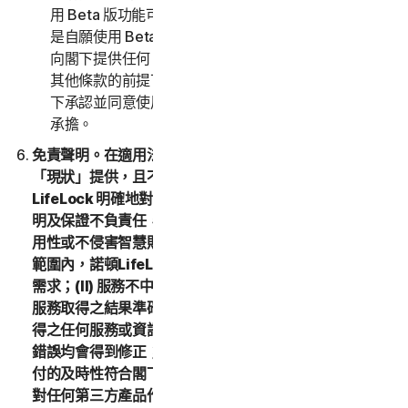
用 Beta 版功能可能需要付費。閣下瞭解並同意，閣下
是自願使用 Beta 版功能，並且諾頓LifeLock 沒有義務
向閣下提供任何 Beta 版功能。在不限制本 LSA 的任何
其他條款的前提下，Beta 版功能依「現狀」提供，閣
下承認並同意使用 Beta 版功能的一切風險由閣下自行
承擔。
免責聲明。在適用法律允許的最大範圍內，(1) 服務依
「現狀」提供，且不含任何其他形式的保固，(2)諾頓
LifeLock 明確地對任何形式之所有其他明示或默示之聲
明及保證不負責任，包括但不限於對適售性、特定用途適
用性或不侵害智慧財產權的保證。在適用法律允許的最大
範圍內，諾頓LifeLock 不額外保證：(I) 服務符合閣下之
需求；(II) 服務不中斷、及時、安全或無錯誤；(III) 因使用
服務取得之結果準確或可靠；(IV) 閣下透過服務購買或取
得之任何服務或資訊符合閣下之預期；(V) 服務中之任何
錯誤均會得到修正；(VI) 在任何退款的支付方面，該等支
付的及時性符合閣下之預期。此外，諾頓LifeLock 不會
對任何第三方產品作出任何聲明或保證。