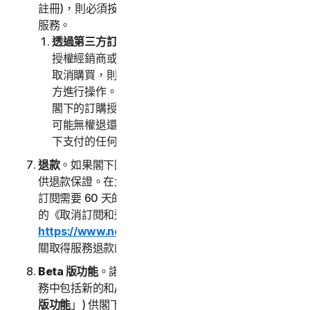
註冊)，則必須按照第三方的指示直接與該第三方終止
服務。
透過第三方訂閱時取消。
如果閣下透過第三方 (例如
授權經銷商或閣下的雇主) 購買了訂購授權並且希望
取消購買，則必須按照第三方的指示直接與該第三
方進行操作。我們只會在收到第三方的通知後終止
閣下的訂購授權。如果閣下透過第三方訂購，我們
可能無權退還任何費用；我們沒有義務也不會將閣
下支付的任何費用退還給第三方。
退款
。如果閣下因任何原因不滿意，某些服務可能會提
供退款保證。在大多數情況下，直接向我們購買的年度
訂閱需要 60 天的退款期限。請查閱 NortonLifeLock
的《取消訂閱和退款政策》(
https://www.norton.com/return-policy
) 以瞭解有
關取得服務退款的詳細資訊。
Beta 版功能
。諾頓LifeLock 可能會隨時自行決定在服
務中包括新的和/或更新的 Beta 版功能 (以下稱「
Beta
版功能
」) 供閣下使用，並允許閣下提供意見。閣下使