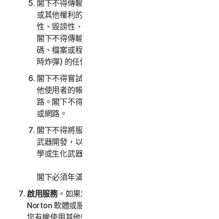
閣下不得傳輸或儲存可能侵犯第三方之智慧財產權
或其他權利的資料，亦不傳輸或儲存非法性、侵權
性、毀謗性、損害名譽或侵犯他人隱私權的資料。
閣下不得傳輸內含軟體病毒或其他有害之電腦程式
碼、檔案或程式 (例如：特洛伊木馬程式、病蟲或定
時炸彈) 的任何材料。
閣下不得嘗試以未經授權的方式存取任何服務、其
他使用者的帳戶，或連線至服務的電腦系統或網
路。閣下不得干擾或中斷連線至任何服務的伺服器
或網路。
閣下不得將服務用於任何軍事用途，包括網路戰、
武器開發，以及設計、製造或生產飛彈、核子、化
學或生化武器。
閣下必須年滿 18 歲才能購買我們的軟體和服務。
啟用服務
。如果您從軟體或服務中選擇存取或使用其他
Norton 軟體或服務，或者您購買的軟體授權或服務使
您有權使用其他軟體和服務，即表示您瞭解並同意最新