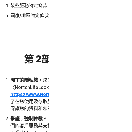
某些服務特定條款
國家/地區特定條款
第 2部分 – 一般條款
閣下的隱私權。
您的隱私權對我們非常重要。請閱讀
《NortonLifeLock 全球隱私權聲明》
https://www.NortonLifeLock.com/privacy
，其中說明
了在您使用及存取服務時，我們如何收集、使用、處理及
保護您的資料和您的裝置。
爭議；強制仲裁。
。前往
Norton.com/support
聯絡我
們的客戶服務與支援，即可輕鬆快速解決大多數分歧。