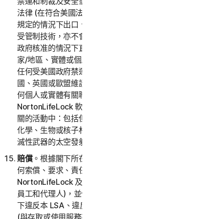
禁運和制裁及安全需求，以及相關國家/地區或當地適用
法律 (在符合美國法律的範圍內)，且不會在違反美國法律
規定的情況下出口、再出口、進口或以其他方式提供任何
受管制技術，亦不會在未取得必要的出口許可證，或其他
政府核准的情況下直接或間接將其出口至任何禁止的國
家/地區、實體或個人。您證明您未身處也未定期居住在
任何受美國政府禁運的國家或地區，且您未列入任何美
國、英國或歐盟維護的受限制方名單，或與該名單上的任
何個人或實體有關聯。根據美國法律規定，嚴禁將
NortonLifeLock 軟體用於 (或利用其助長) 和以下事項相
關的活動中：包括但不限於設計、開發、組建訓練或測試
化學、生物或核子材料、飛彈、無人飛機或可運輸大型毀
滅性武器的太空發射載具。
賠償
。根據閣下所在司法管轄區的適用法律，閣下將就任
何索償、要求、責任、損害、損失、成本和費用賠償
NortonLifeLock 及其子公司 (及其相應的營運長、主管、
員工和代理人)，並使他們免受損害。包括但不限於因閣
下違反本 LSA、違反任何法律或規章或任何第三方權利
(與存取或使用服務有關) 而產生的合理律師費用。