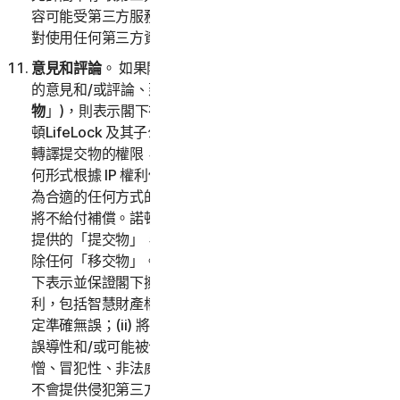
容可能受第三方服務條款和隱私權政策之約束。閣下承認
對使用任何第三方資源承擔全部責任，並承擔所有風險。
意見和評論
。 如果閣下向諾頓LifeLock 提交與服務有關
的意見和/或評論、建議、註解或構想 (以下稱「
提交
物
」)，則表示閣下在適用法律允許的最大範圍內授予諾
頓LifeLock 及其子公司在全球範圍內使用、重製、複製和
轉譯提交物的權限，並且以任何形式和在任何媒體上以任
何形式根據 IP 權利保護提交物，均不受諾頓LifeLock 認
為合適的任何方式的限制。就使用閣下的「提交物」而言
將不給付補償。諾頓LifeLock 無義務張貼或使用任何閣下
提供的「提交物」，且諾頓LifeLock 可隨時依自行決定移
除任何「移交物」。透過向諾頓LifeLock 提供提交物，閣
下表示並保證閣下擁有或控制提交物內容所必需的所有權
利，包括智慧財產權。閣下同意：(i) 提交物的所有內容必
定準確無誤；(ii) 將不會提供已知為虛假、不準確或具有
誤導性和/或可能被合理地視為毀謗性、損害名譽、可
憎、冒犯性、非法威脅或非法騷擾他人的提交物；(iii) 將
不會提供侵犯第三方智慧財產權或其他專屬權利或公開權