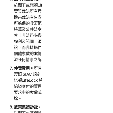
於閣下或諾頓LifeLock 的任何索償主張，應以其案情
實質裁決所有責任情事，且得僅以有利於尋求救濟之個
體來裁決宣告救濟或法令救濟，並僅以該方之個體索償
所擔保的救濟範圍為限。就閣下或諾頓LifeLock 索償
勝算及公共法令救濟尋求範圍 (即主要目的與作用在於
禁止非法恐嚇傷害大眾之法令救濟)，此等救濟之法定
權利及範圍，須於具有法定管轄權的民事法庭進行訴
訟，而非透過仲裁。各方同意在未取得仲裁程序對任何
個體索償的案情實質結果前，應先暫緩對於公共法令救
濟任何情事之訴訟。
仲裁費用。
所有的申請費、管理費與仲裁費的支付均須
遵照 SIAC 規定。閣下需要支付 SIAC 的初始申請費。
諾頓LifeLock 將不會尋求復原我們依據 SIAC 規則或本
協議應付的管理費與仲裁費，除非仲裁員發現閣下仲裁
要求中的索償或救濟物品不重要或是用於不適當的用
途。
放棄集體訴訟
。閣下與諾頓LifeLock 同意，雙方均得