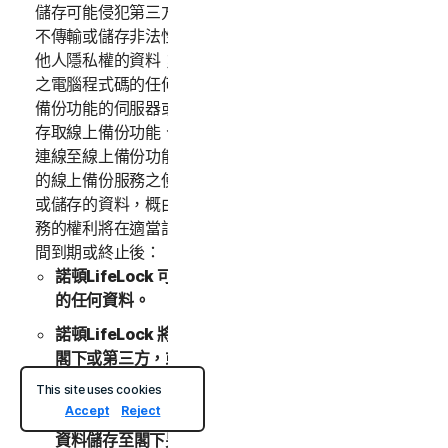
儲存可能侵犯第三方之智慧財產權或其他權利的材料，亦
不傳輸或儲存非法性、侵權性、毀謗性、損害名譽或侵犯
他人隱私權的資料；(iii) 不傳輸內含軟體病毒或其他有害
之電腦程式碼的任何資料；(iv) 不干擾或中斷連線至線上
備份功能的伺服器或網路；(vi) 不嘗試以未經授權的方式
存取線上備份功能、其他線上備份功能使用者的帳戶，或
連線至線上備份功能的電腦系統或網路。與閣下帳戶相關
的線上備份服務之使用行為，以及透過線上備份服務傳輸
或儲存的資料，概由閣下自行負責。閣下使用線上備份服
務的權利將在適當訂購授權期間到期時終止。訂購授權期
間到期或終止後：
諾頓LifeLock 可能會永久刪除線上備份服務中所儲存
的任何資料。
諾頓LifeLock 將無義務維護任何資料、將資料轉遞予
閣下或第三方，或者將該等資料移轉至另一個備份服務
或帳戶。
This site uses cookies
Accept
Reject
除非續購訂購授權期間，否則，續購之前，閣下無法將
資料儲存至閣下另外購買的任何其他備份空間。