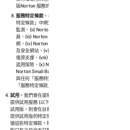
版Norton 服務的條款。
服務特定條款
。以下服務受本 LSA 之第 3 部分「服務
特定條款」中規定的其他條款和條件的約束：(i) 暗網
監測、(ii) Norton Password Manager | 諾頓密碼管理
員、(iii) Norton Family | 諾頓家庭防護，以及家長防護
網、(iv) Norton Safe Search | 諾頓安全搜尋引擎，以
及安全網站、(v) 雲端備份、(vi) 技術支援服務、(vii)
復原支援、(viii) Social Media Monitoring、(ix) 身分
盜用保險、(x) Norton VPN | 諾頓 VPN，以及 (xi)
Norton Small Business。如果第 2 部分「一般條款」
與任何「服務特定條款」之間存在衝突或不一致，則以
「服務特定條款」為準並適用。
試用
。我們會在諾頓LifeLock 酌情決定的指定時間內免費
提供試用服務 (以下稱
「試用版」
)。如果我們為閣下提供
試用版，則會在註冊時和/或說明該試用版的促銷材料中
提供試用版的特定條款，並且閣下對試用版的使用必須遵
循這些特定條款。除非試用版優惠的特定條款所提供，否