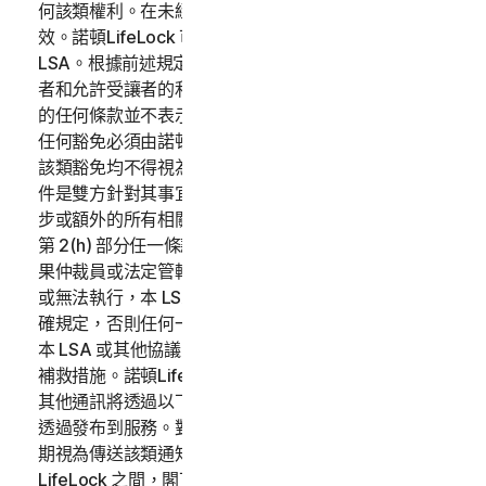
何該類權利。在未經允許的情況，任何所謂的指派均將無
效。諾頓LifeLock 可以不受限制地自由指派或轉讓本
LSA。根據前述規定，本 LSA 將約束並確保各方、其繼任
者和允許受讓者的利益。諾頓LifeLock 未能執行本 LSA
的任何條款並不表示豁免該類條款或權利。對我們權利的
任何豁免必須由諾頓LifeLock 以書面形式簽署，並且任何
該類豁免均不得視為對未來任何違約的豁免。本 LSA 文
件是雙方針對其事宜達成的完整協議，且將取代先前或同
步或額外的所有相關通訊、協商及協議內容。除本 LSA
第 2(h) 部分任一條款之外 (以下稱「放棄集體訴訟」)，如
果仲裁員或法定管轄權之法院裁定本 LSA 任一部分無效
或無法執行，本 LSA 其餘部分仍應有效。除非本 LSA 明
確規定，否則任何一方都將在不影響其他補救措施 (依據
本 LSA 或其他協議) 的情況下，根據本 LSA 行使其任何
補救措施。諾頓LifeLock 根據本 LSA 提供的任何通知或
其他通訊將透過以下方式獲取：(i) 透過電子郵件；或 (ii)
透過發布到服務。對於透過電子郵件發出的通知，接收日
期視為傳送該類通知的日期。本 LSA 僅限於閣下與諾頓
LifeLock 之間，閣下承認並同意 (i) 包括諾頓LifeLock 的