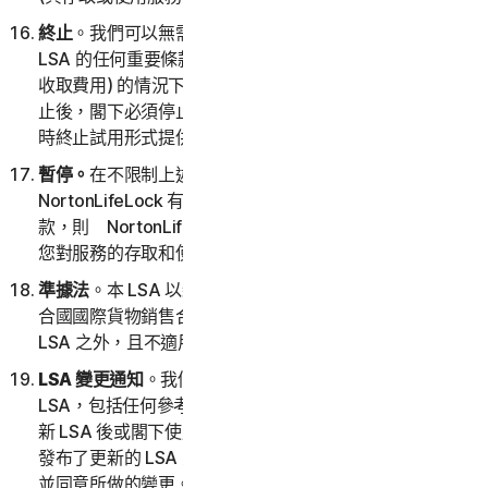
終止
。我們可以無需理由或以任何理由，或在閣下違反本
LSA 的任何重要條款 (包括無法透過閣下選擇的付款方式
收取費用) 的情況下，終止閣下對服務的存取和使用。終
止後，閣下必須停止使用服務。NortonLifeLock 可以隨
時終止試用形式提供的任何服務。
暫停。
在不限制上述規定的前提下，如果
NortonLifeLock 有理由懷疑您沒有遵循本 LSA 的任何條
款，則 NortonLifeLock 可能會進一步暫停您的帳戶或
您對服務的存取和使用。
準據法
。本 LSA 以新加坡法律為準據法。閣下同意「聯
合國國際貨物銷售合同公約」(1980 年) 明確排除在本
LSA 之外，且不適用於本 LSA。
LSA 變更通知
。我們可能會自行酌情決定隨時更新或修改
LSA，包括任何參考的政策和其他文件。請務必在我們更
新 LSA 後或閣下使用服務時檢閱 LSA。如果閣下在我們
發布了更新的 LSA 之後繼續使用服務，即表示閣下接受
並同意所做的變更。如果閣下不同意受變更約束，則不得