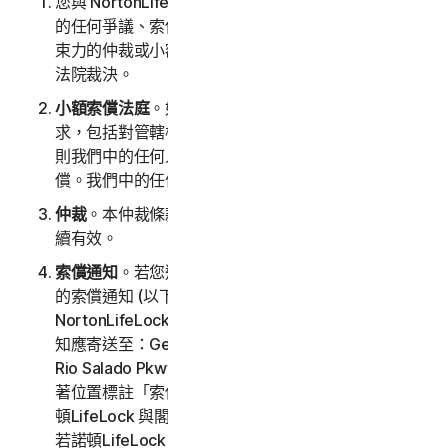
您與 NortonLifeLock 同意，因服務而產生或與之相關
的任何爭議、索償或爭論 (下稱「
索償
」)，將由具有約
束力的仲裁或小額索償法庭裁決，而非由一般管轄權的
法院裁決。
小額索償法庭
。如果閣下滿足小額索償法庭的所有需
求，包括對管轄權的任何限制以及爭議中的爭論金額，
則我們中的任何人均可以選擇在小額索償法庭提起索
償。我們中的任何人均可在新加坡法庭提起索償。
仲裁
。本仲裁條款在本 LSA 終止和/或服務終止後應持
續有效。
索償通知
。若您選擇尋求仲裁，則您必須先將書面形式
的索償通知 (以下稱「
索償通知
」) 以掛號郵件寄送給
NortonLifeLock。提交給 NortonLifeLock 的索償通
知應寄送至：General Counsel, Gen Digital Inc., 60
Rio Salado Pkwy #1000, Tempe AZ 85281，請於顯
著位置標註「索償通知」。索償通知應包含閣下希望諾
頓LifeLock 與閣下用來聯絡的通訊與電子郵件地址。
若諾頓LifeLock 選擇尋求仲裁，則會將書面形式的索