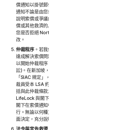
償通知以掛號郵件寄送到存檔中閣下的帳單地址。索償
通知不論是由您或由 NortonLifeLock 寄送，均須 (a)
說明索償或爭議的性質與依據；(b) 提出尋求的損害賠
償或其他救濟的具體金額 (以下稱「
要求
」)，以及 (c)
您是否拒絕 NortonLifeLock 對本條款的任何後續修
改。
仲裁程序
。若我們在收到索償通知後三十 (30) 日內未
達成解決索償問題的協議，則您或 NortonLifeLock 可
以開始仲裁程序 (或選擇在小額索償法庭提出索償訴
訟)。在新加坡，仲裁將遵照新加坡國際仲裁中心規定
「SIAC 規定」，並將由新加坡國際仲裁中心管理。仲
裁員受本 LSA 約束。所有問題均交由仲裁員裁決，包
括與此仲裁條款之範圍和執行相關的問題。除非諾頓
LifeLock 與閣下另有約定，否則任何仲裁聽證會將於
閣下在索償通知中提供郵寄地址所在的國家/地區舉
行。無論以何種方式進行仲裁，仲裁員須給出合理的書
面決定，充分說明裁決所依據的必要調查結果和結論。
法令與宣告救濟
。除上述第 2(b) 條所提供，仲裁員對