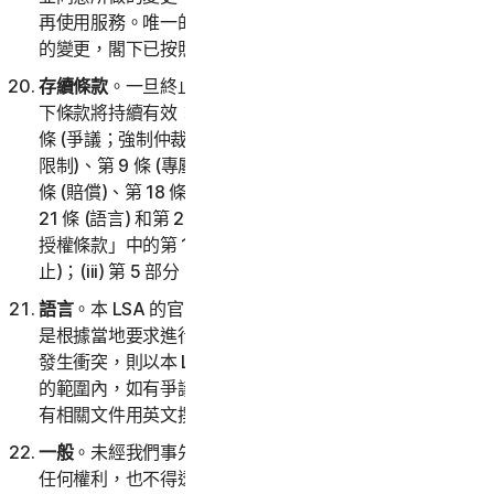
再使用服務。唯一的例外是對第 2 條「爭議；強制仲裁」
的變更，閣下已按照第 2(i) 條中的程序執行。
存續條款
。一旦終止、停止或取消服務或閣下的帳戶，以
下條款將持續有效：(i) 第 2 部分「一般條款」中的第 2
條 (爭議；強制仲裁)、第 6 條 (免責聲明)、第 7 條 (責任
限制)、第 9 條 (專屬權利)、第 11 條 (意見和評論)、第 15
條 (賠償)、第 18 條 (準據法)、第 20 條 (存續條款)、第
21 條 (語言) 和第 22 條 (一般條款)；(ii) 第 4 部分「軟體
授權條款」中的第 1 條 (軟體歸我們所屬) 和第 5 條 (終
止)；(iii) 第 5 部分「國家/地區特定條款」。
語言
。本 LSA 的官方語言是英文。本協議的任何翻譯都
是根據當地要求進行的，如果英文版與任何非英文版之間
發生衝突，則以本 LSA 的英文版為準。在適用法律允許
的範圍內，如有爭議，當事各方須確認已要求本協議和所
有相關文件用英文撰寫。
一般
。未經我們事先書面許可，閣下不得指派本協議下的
任何權利，也不得透過法律或其他方式全部或部分指派任