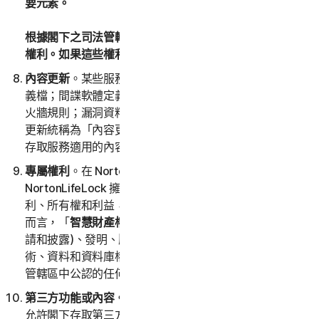
要元素。
根據閣下之司法管轄區中的適用法律，閣下可能擁有特定
權利。如果這些權利適用，本 LSA 不會影響這些權利。
內容更新
。某些服務使用的內容會隨時更新，例如病毒定
義檔；間諜軟體定義檔；防垃圾郵件規則；URL 清單；防
火牆規則；漏洞資料，以及已驗證網頁的更新清單；這些
更新統稱為「內容更新」。在訂購授權期間，閣下將可以
存取服務適用的內容更新。
專屬權利
。在 NortonLifeLock 與閣下之間，
NortonLifeLock 擁有並保留對服務 (包括軟體) 的所有權
利、所有權和利益，包括所有智慧財產權在內。就本 LSA
而言，「
智慧財產權
」是指專利權 (包括但不限於專利申
請和披露)、發明、版權、營業秘密、道德權利、專有技
術、資料和資料庫權利以及在世界任何國家/地區或司法
管轄區中公認的任何其他智慧財產權。
第三方功能或內容。
服務可能包括第三方特性和功能，或
允許閣下存取第三方網站上的內容。此等特性、功能或內