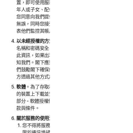
置，即可使用服務。如果您正在替父母或年長者、未成
年人或子女、配偶或家庭伴侶、員工進行註冊，即表示
您同意向我們提供有關您本人或上述身對象的資訊正確
無誤，同時您接受正式授權向我們提供此資訊，以及代
表他們監控其帳戶。您將代表他們同意這些條款。
以未經授權的方式存取您的帳戶
。就確保自己的使用者
名稱和密碼安全，閣下應負完全責任。請勿與他人共用
此資訊，如果出現任何未經授權的使用情況，請立即通
知我們。閣下應對閣下帳戶下發生的所有活動負責。我
們鼓勵閣下確保線上安全性，並留意網路釣魚以及第三
方透過其他方式於線上存取閣下的資訊。
軟體
。為了存取和使用某些服務，可能需要閣下在註冊
的裝置上下載並安裝某些軟體。請參閱本 LSA 的第 4
部分 - 軟體授權條款，以瞭解適用於此類軟體使用的條
款與條件。
關於服務的使用注意事項。
您不得將服務用於任何非法或詐欺目的，包括但不
限於通訊埠掃描、傳送垃圾郵件、傳送選擇性接收