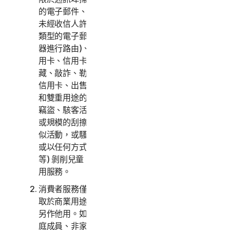
的電子郵件、掃描開放式轉送或開放式代理、傳送
未經收信人許可的電子郵件或大量傳送任意版本或
類型的電子郵件 (即使該電子郵件是透過第三方伺服
器進行路由)、啟動任何彈出式視窗、使用遭竊的信
用卡、信用卡詐騙、金融詐騙、加密貨幣詐騙、隱
藏、敲詐、勒索、綁架、強暴、謀殺、出售遭竊的
信用卡、出售遭竊的商品、提供或出售違禁、軍事
和雙重用途的商品、提供或出售受管制物質、身分
竊盜、駭客活動、網址嫁接、網路釣魚、任何形式
或規模的刮擦、數位盜版、智慧財產侵權和其他類
似活動，或騷擾、追蹤、威脅、傷害或監視他人，
或以任何方式 (包括音訊、視訊、攝影、數位內容
等) 剝削兒童。您同意根據所有適用的法律與規章使
用服務。
消費者服務僅供您個人或家庭使用，不得用於或存
取於商業用途。商業服務僅供企業內部存取，不得
另作他用。如未另行提供說明，並未與您同住的家
庭成員、非家庭成員或其他人員不得存取、使用或