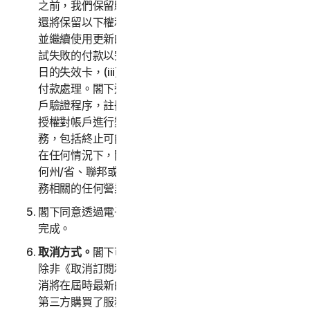
之前，我們保留驗證信用卡/簽帳卡付款的權利。我們
還將保留以下權利：(i) 從信用卡品牌以電子方式獲取
並繼續使用更新的信用卡帳戶資訊 (如果適用)，(ii) 重
試失敗的付款以完成交易，包括但不限於重試延長到期
日的失效卡，(iii) 變更或修正授權的第三方以協助進行
付款處理。閣下進一步認可並同意，根據屆時最新的客
戶驗證程序，註冊到閣下帳戶中的另一位成年客戶可以
授權對帳戶進行變更，包括但不限於變更付款方式或服
務，包括終止可能會產生額外費用的訂購授權或變更。
在任何情況下，閣下個人都應承擔與購買服務相關的任
何州/省、聯邦或其他稅金。我們還保留收取與購買服
務相關的任何營業稅的權利。
閣下同意透過電子郵件向閣下傳送確認時，即表示交易
完成。
取消方式。
閣下可以隨時取消或終止訂閱，但請注意，
除非《取消訂閱和退款政策》中另有規定，否則該類取
消將在屆時最新的訂閱期間結束時生效。如果閣下透過
第三方購買了服務 (例如，閣下透過雇主或其他第三方