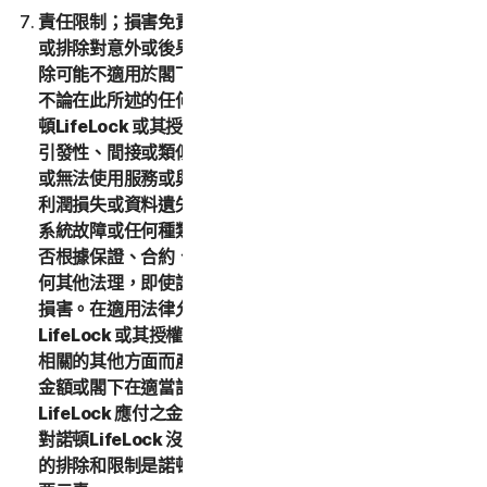
責任限制；損害免責聲明。某些州/省和國家不允許限制
或排除對意外或後果性損害的責任，因此下方的限制或排
除可能不適用於閣下。在適用法律允許的最大範圍內，且
不論在此所述的任何補償措施是否能達到其根本目的，諾
頓LifeLock 或其授權方將不在任何情況下就任何特殊、
引發性、間接或類似的損害對閣下負責，包括不對因使用
或無法使用服務或與本 LSA 相關的其他方面而造成的任何
利潤損失或資料遺失、商譽損失、服務中斷、電腦損壞、
系統故障或任何種類之替代服務的成本損失負責，不論是
否根據保證、合約、侵權行為 (包括過失)、產品責任或任
何其他法理，即使諾頓LifeLock 已被告知可能發生此類
損害。在適用法律允許的最大範圍內，任何情況下，諾頓
LifeLock 或其授權方因使用或無法使用服務或與本 LSA
相關的其他方面而產生的責任總額將不超過閣下所支付之
金額或閣下在適當訂購授權期間為適當服務向諾頓
LifeLock 應付之金額，或一百 (100) 美元，前提是閣下
對諾頓LifeLock 沒有任何付款義務 (如適用)。上述損害
的排除和限制是諾頓LifeLock 與閣下之間交易基礎的重