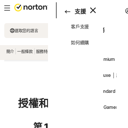
搜尋
消費者
支援
客戶支援
消費者
所有產品和服務
選取您的語言
商務
如何續購
全方位方案
支援
簡介
一般條款
服務特定條款
軟體授權條款
國家/地區特定條款
Norton 360 Premium │ 
試用版
歡迎！
Norton 360 Deluxe │ 諾
Norton 360 Standard │ 
授權和服務許可協議
Norton 360 for Gamers 
裝置安全
第 1 部分 – 簡介