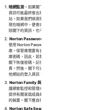
暗網監測
。如果閣下的資訊已受到資料洩漏的影響，則該
資訊可能最終會出現在暗網上。暗網是買賣個人資訊的網
站。如果我們偵測到或認為閣下的資訊可能遭到洩漏或出
現在暗網中，便會向閣下傳送通知。我們不會從暗網上移
除閣下的資訊，也不保證暗網上資訊的準確性或完整性。
Norton Password Manager | 諾頓密碼管理員。
若要
使用 Norton Password Manager，您需要建立一個保管
庫。保管庫需要有自己的密碼。我們不會儲存或保留保管
庫密碼，因此，若閣下遺失了保管庫密碼，我們將無法為
閣下恢復密碼。記住並保留保管庫密碼，概由閣下自行負
責。然後，閣下可以使用保管庫儲存用來存取和使用的其
他網站的登入資訊、密碼和登入 URL。
Norton Family 與家長防護網。
Norton Family 和家長防
護網會監控和管理未滿 16 歲孩子的線上活動。閣下必須
提供有關家庭成員的資訊，包括任何未成年子女及其使用
的裝置。閣下應自行負責監控他們的裝置和活動。
Norton Safe Search 和 Safe Web
。您可以使用 Safe