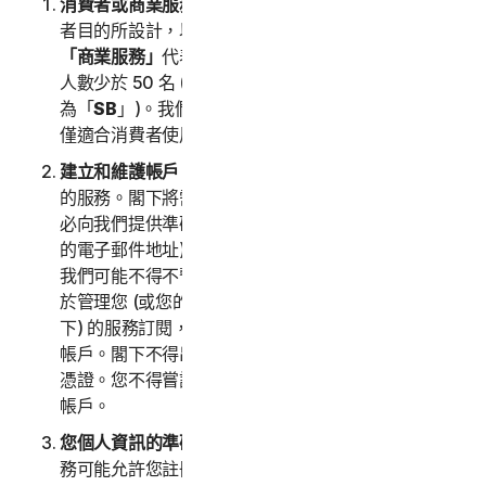
消費者或商業服務
。「
消費者服務
」代表依據個別消費
者目的所設計，以及僅供應給個人家庭的任何服務。
「商業服務」
代表依據商業目的所設計，以及針對員工
人數少於 50 名 (含) 之企業內部使用的任何服務 (簡稱
為「
SB
」)。我們的消費者服務專為消費者量身打造，
僅適合消費者使用，無法適用於小型企業。
建立和維護帳戶
。必須年滿 18 歲才能存取和使用我們
的服務。閣下將需要一個帳戶來存取和使用服務。請務
必向我們提供準確、完整和最新的帳戶資訊 (包括有效
的電子郵件地址)，並保持此資訊為最新。若非如此，
我們可能不得不暫停或終止閣下的帳戶。您的帳戶專用
於管理您 (或您的家庭或 SB，在特定服務允許的情況
下) 的服務訂閱，其他第三方不得出於任何目的使用此
帳戶。閣下不得出售、轉讓或允許他人使用閣下的帳戶
憑證。您不得嘗試以未經授權的方式存取其他使用者的
帳戶。
您個人資訊的準確度 (含您的家庭或小型企業)。
某些服
務可能允許您註冊家庭成員、您的小型企業員工或其裝