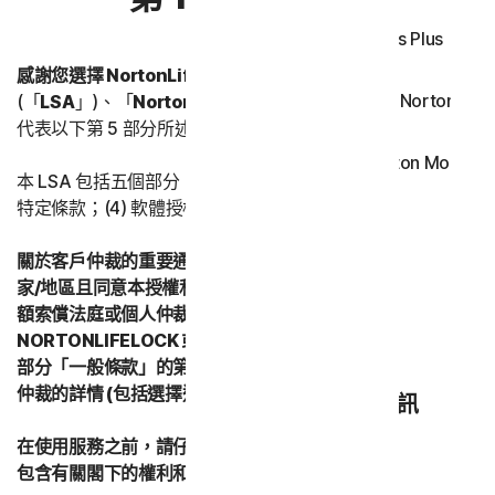
Norton Antivirus Plus 
感謝您選擇 NortonLifeLock。
在此授權和服務許可協議，
Android 適用的 Norton Mobil
(「
LSA
」)、「
NortonLifeLock
」、「
我們
」或「
我方
」即
代表以下第 5 部分所述的適用 NortonLifeLock 實體。
iOS 適用的 Norton Mobile S
本 LSA 包括五個部分：(1) 本簡介，(2) 一般條款；(3) 服務
特定條款；(4) 軟體授權條款；(5) 國家/地區特定條款。
隱私
關於客戶仲裁的重要通知 – 如果您居住在亞太地區的任何國
Norton VPN
家/地區且同意本授權和服務許可協議，即表示您同意透過小
額索償法庭或個人仲裁形式 (而非正式法律訴訟程序) 來解決
NORTONLIFELOCK 或其附屬公司的所有爭議。請查閱第 2
Norton Genie
部分「一般條款」的第 2 條「爭議；強制仲裁」以瞭解有關
仲裁的詳情 (包括選擇退出仲裁的程序)。
Norton 相關資訊
在使用服務之前，請仔細閱讀 LSA 的所有條款和條件。其中
包含有關閣下的權利和義務的重要資訊。