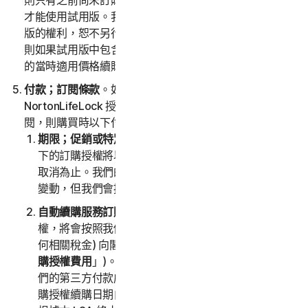
則只有之前尚未訂購與所提供試用版相關之服務的使用者
才能使用試用版。我們保留隨時自行決定修改或終止試用
版的權利，恕不另行通知。除非您在試用期滿前取消，否
則如果試用版中包含優惠，則您的訂閱將自動以我們發布
的當時適用價格續購。
付款；訂閱條款
。如果閣下從 NortonLifeLock 或由
NortonLifeLock 授權的第三方通路合作夥伴購買服務訂
閱，則購買時以下付款條款適用。
期限；促銷或特別優惠
。在促銷或特別優惠到期後，閣
下的訂購授權將以當時適用的價格自動續購，直到閣下
取消為止。我們的價格 (包括任何續購價格) 可能有所
變動，但我們會提前通知閣下。
自動續購服務訂購授權。
如果閣下購買了服務訂購授
權，將會按照我們發布的屆時最新的適用價格 (加上任
何相關稅金) 向閣下收取訂購授權費用 (以下統稱「
訂
購授權費用
」)。如果閣下從我們這裡購買，我們 (或我
們的第三方付款處理方) 將儲存閣下的付款資訊並在訂
購授權續購日期自動向閣下收費，直到閣下取消或我們