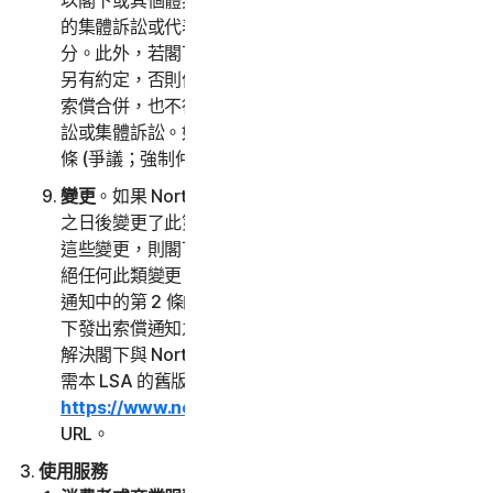
以閣下或其個體身分向對方提出索償，而非以任何聲稱
的集體訴訟或代表人訴訟中的起訴人或集體客戶的身
分。此外，若閣下選擇仲裁，除非閣下與諾頓LifeLock
另有約定，否則仲裁員不得將一人以上的索償與閣下的
索償合併，也不得以其他方式主持任何形式的代表人訴
訟或集體訴訟。如果此特定條款無法執行，則此第 2
條 (爭議；強制仲裁) 的全部內容均視為無效。
變更
。如果 NortonLifeLock 在閣下首次接受本 LSA
之日後變更了此第 2 條，並且閣下沒有另外確認同意
這些變更，則閣下可以在閣下的索償通知中以此聲明拒
絕任何此類變更。閣下未能在索償通知中拒絕對此索償
通知中的第 2 條的任何變更，即表示閣下同意根據閣
下發出索償通知之日起生效的「爭議解決」一條的條款
解決閣下與 NortonLifeLock 之間的任何索償要求。如
需本 LSA 的舊版，請參閱
https://www.nortonlifelock.com/legal/
或其後續
URL。
使用服務