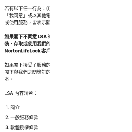
若有以下任一行為：(i) 打開包裝盒或撕掉標籤；或 (ii) 按下
「我同意」或以其他電子方式表示同意；或 (iii) 載入、存取
或使用服務，皆表示閣下同意本 LSA 之條款與條件。
如果閣下不同意 LSA 的這些條款和條件：(i) 請不要下載、安
裝、存取或使用我們的服務，並 (iii) 聯絡您的供應商或
NortonLifeLock 客戶服務與支援。
如果閣下接受了服務的多個 LSA 版本，則接受的最新版本是
閣下與我們之間簽訂的 LSA，並將替換和取代所有以前的版
本。
LSA 內容涵蓋：
簡介
一般服務條款
軟體授權條款