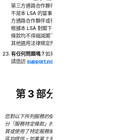
第三方通路合作夥伴或任何其附屬公司在內的第三方，都
不是本 LSA 的當事方，(ii) 包括諾頓LifeLock 的任何第三
方通路合作夥伴或任何其附屬公司在內的第三方，均不會
根據本 LSA 對閣下負有任何義務或職責。本 LSA 之任何
條款均不得縮減閣下依閣下管轄區之現有消費者保護法或
其他適用法律規定所享有之不得立約放棄之任何權利。
有任何問題嗎？
如果閣下對本 LSA 或服務有任何疑問，
請造訪
support.norton.com
。
第 3 部分 – 服務特定條款
您對以下所列服務的使用受第 2 部分「一般條款」和第 3 部
分「服務特定條款」的約束。「服務特定條款」僅在閣下購
買或使用了特定服務後才適用。並非所有服務在所有國家/地
區均提供。如果第 2 部分「一般條款」與任何「服務特定條