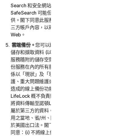
Search 和安全網站安全地搜尋網頁或網際網路。
SafeSearch 可能但不限於透過 Norton 搜尋工具列提
供。閣下同意此服務可以存取 Web、電子郵件和其他第
三方帳戶內容，以確保閣下能夠放心地搜尋和使用
Web。
雲端備份。
您可以透過雲端備份服務，在適當訂閱期間內
儲存和擷取資料 (以下稱「
線上備份服務
」)，具體取決於
服務隨附的儲存空間量。備份儲存總量是指為包括線上備
份服務在內的所有服務訂閱分配的總備份。線上備份服務
係以「現狀」及「現有可用性」提供，因合理的既定維
護、重大問題維護或非諾頓LifeLock 可合理控制的外力所
造成的線上備份功能停用所導致的任何損失或損害，諾頓
LifeLock 概不負責賠償。未事先依法獲得資料擁有者准予
將資料傳輸至諾頓LifeLock 的一切同意，不得傳輸或儲存
屬於第三方的資料。使用線上備份功能時，應遵循所有適
用之當地、省/州、國家和國際法律與規章，包括但不限
於美國出口法。閣下同意遵循該等適用的法律與規章，並
同意：(i) 不將線上備份功能用於非法目的；(ii) 不傳輸或