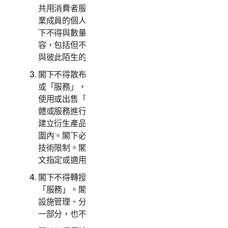
共用消費者服務，且非您僱用之員工或非您小型企
業成員的個人不得存取、使用或共用商業服務。閣
下不得與數量異常多的人群共用任何資料或其他內
容，包括但不限於向一大批收件者傳送大量通訊或
與彼此陌生的人共用內容。
閣下不得散布、發布、複製、使用或出售「軟體」
或「服務」，亦不可允許他人散布、發布、複製、
使用或出售「軟體」或「服務」。閣下不得對本軟
體或服務進行逆向工程、反編譯、反組譯、修改或
建立衍生產品，除非且僅在適用法律明確允許的範
圍內。閣下必須遵循本「軟體」和「服務」的任何
技術限制。閣下製作的本軟體複本數量不得超過本
文指定或適用法律允許的數量。
閣下不得轉授權、出租、租賃和/或借出「軟體」或
「服務」。閣下不得提供、給予或開放服務，作為
設施管理、分時作業、服務供應商或服務處安排之
一部分，也不得允許其他人這麼做。