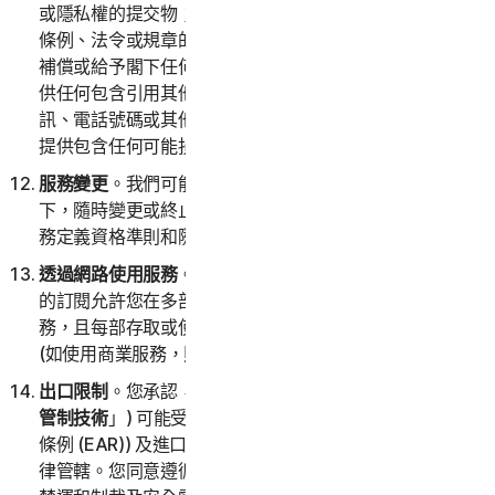
或隱私權的提交物；(iv) 將不會提供違反任何適用法律、
條例、法令或規章的提交物；(v) 將不會提供任何第三方
補償或給予閣下任何代價的提交物；(vi) 不得為任何人提
供任何包含引用其他網站、位址、電子郵件地址、聯絡資
訊、電話號碼或其他個人識別資訊的提交物；(vii) 將不會
提供包含任何可能損壞電腦程序或檔案的提交物。
服務變更
。我們可能會在通知閣下或不通知閣下的情況
下，隨時變更或終止全部或部分服務。我們還將保留為服
務定義資格準則和隨時變更這些準則的權利。
透過網路使用服務
。您可以透過網路使用服務，前提是您
的訂閱允許您在多部電腦或裝置上存取或使用消費者服
務，且每部存取或使用服務的電腦或裝置都來自單一家庭
(如使用商業服務，則來自單一小型企業)。
出口限制
。您承認，服務及相關技術資料 (以下統稱「
受
管制技術
」) 可能受美國進出口法律 (特別是美國出口管理
條例 (EAR)) 及進口或再出口受管制技術之任何國家的法
律管轄。您同意遵循所有相關出口管制法，包括美國貿易