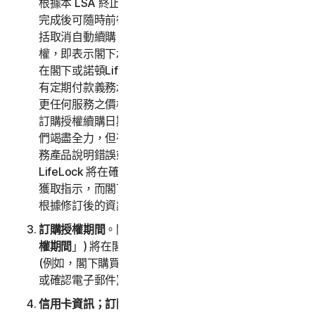
根據本 LSA 終止閣下對服務的存取或使用為止。購買
完成後可隨時前往
my.norton.com
變更訂閱設定，包
括取消自動續購。同意本 LSA 並選擇購買服務訂購授
權，即表示閣下承認訂購授權具有定期付款功能，並且
在閣下或諾頓LifeLock 取消訂購授權之前，閣下對所
有定期付款義務承擔責任。諾頓LifeLock 保留隨時變
更任何服務之價格的權利。任何價格變動都將在下一個
訂購授權續購日期生效，我們會提前通知閣下。儘管我
們竭盡全力，但有時網站上可能會無意間出現價格或服
務產品說明錯誤或不準確的情況。在這種情況下，諾頓
LifeLock 將在確認閣下的訂購授權之前與閣下聯絡以
獲取指示，而閣下可以選擇 (i) 免費取消訂購授權，(ii)
根據修訂後的資訊繼續使用訂購授權。
訂購授權期間
。閣下的訂購授權期限 (以下稱「
訂購授
權期間
」) 將在閣下的購買或續購確認回條或電子郵件
(例如，閣下購買我們的服務訂購授權後將收到的購買
或確認電子郵件) 中註明。
信用卡資訊；訂閱購買驗收
。在完成訂購授權購買程序