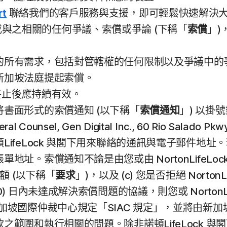
rt
聯絡我們的客戶服務與支援，即可輕鬆快速解決
而產生或與之相關的任何爭議、索償或爭論 (下稱「
索償
」)
的所有需求，包括對管轄權的任何限制以及爭議中的
新加坡法庭提起索償。
務終止後應持續有效。
書面形式的索償通知 (以下稱「
索償通知
」) 以掛號
Counsel, Gen Digital Inc., 60 Rio Salado
feLock 與閣下用來聯絡的通訊與電子郵件地址。若
。索償通知不論是由您或由 NortonLifeLoc
額 (以下稱「
要求
」)，以及 (c) 您是否拒絕 Norto
 日內未達成解決索償問題的協議，則您或 NortonL
坡國際仲裁中心規定「SIAC 規定」，並將由新加坡
範圍和執行相關的問題。除非諾頓LifeLock 