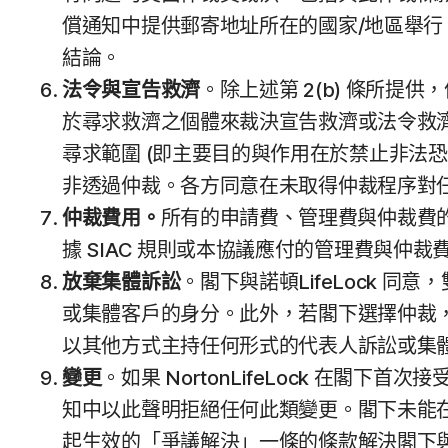
償通知中提供郵寄地址所在的國家/地區舉
結論。
法令與宣告救濟
。除上述第 2(b) 條所提
於尋求救濟之個體來裁決宣告救濟或法令救濟，
尋求範圍 (即主要目的與作用在於禁止非法
非透過仲裁。各方同意在未取得仲裁程序對
仲裁費用。
所有的申請費、管理費與仲裁費的支付
據 SIAC 規則或本協議應付的管理費與
放棄集體訴訟
。閣下與諾頓LifeLock
或集體客戶的身分。此外，若閣下選擇仲裁，除
以其他方式主持任何形式的代表人訴訟或集體訴
變更
。如果 NortonLifeLock 在閣
知中以此聲明拒絕任何此類變更。閣下未能在
起生效的「爭議解決」一條的條款解決閣下與 No