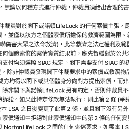
行。無論以何種方式進行仲裁，仲裁員須給出合理的
供，仲裁員對於閣下或諾頓LifeLock 的任何索償
並僅以該方之個體索償所擔保的救濟範圍為限。就閣下
恐嚇傷害大眾之法令救濟)，此等救濟之法定權利及
任何個體索償的案情實質結果前，應先暫緩對於公共
均須遵照 SIAC 規定。閣下需要支付 SIAC 的初
仲裁費，除非仲裁員發現閣下仲裁要求中的索償或救濟
 同意，雙方均得以閣下或其個體身分向對方提出索償，
非閣下與諾頓LifeLock 另有約定，否則仲裁
訟。如果此特定條款無法執行，則此第 2 條 (爭
下首次接受本 LSA 之日後變更了此第 2 條，並且閣
索償通知中拒絕對此索償通知中的第 2 條的任何
rtonLifeLock 之間的任何索償要求。如需本 L