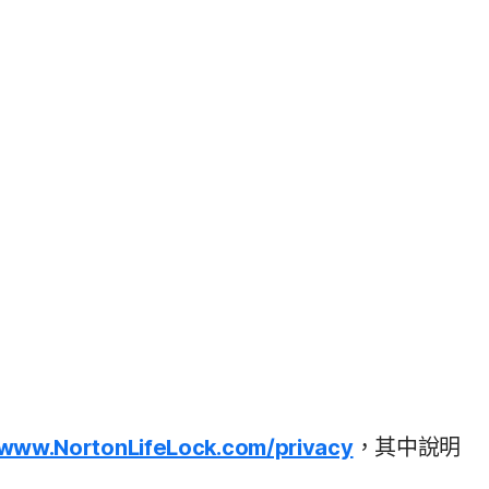
款
/www.NortonLifeLock.com/privacy
，其中說明