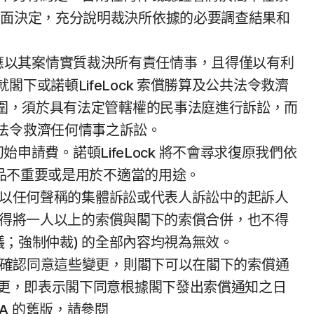
書面決定，充分說明裁決所依據的必要調查結果和
主張，應以其案情實質裁決所有責任情事，且得僅以有利
或諾頓LifeLock 索償勝算及公共法令救濟
範圍，須於具有法定管轄權的民事法庭進行訴訟，而
法令救濟任何情事之訴訟。
始申請費。諾頓LifeLock 將不會尋求復原我們依
物品不重要或是用於不適當的用途。
而非以任何聲稱的集體訴訟或代表人訴訟中的起訴人
員不得將一人以上的索償與閣下的索償合併，也不得
議；強制仲裁) 的全部內容均視為無效。
下沒有另外確認同意這些變更，則閣下可以在閣下的索償通
變更，即表示閣下同意根據閣下發出索償通知之日
SA 的舊版，請參閱