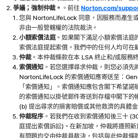
爭議；強制仲裁。
。前往
Norton.com/suppo
您與 NortonLifeLock 同意，因服務
非由一般管轄權的法院裁決。
小額索償法庭
。如果閣下滿足小額索償法庭
索償法庭提起索償。我們中的任何人均可在
仲裁
。本仲裁條款在本 LSA 終止和/或服
索償通知
。若您選擇尋求仲裁，則您必須先將
NortonLifeLock 的索償通知應寄送至：General 
「索償通知」。索償通知應包含閣下希望諾頓Li
的索償通知以掛號郵件寄送到存檔中閣下的帳單地址
(b) 提出尋求的損害賠償或其他救濟的具體金
仲裁程序
。若我們在收到索償通知後三十 (30)
庭提出索償訴訟)。在新加坡，仲裁將遵照新加
有問題均交由仲裁員裁決，包括與此仲裁條款之