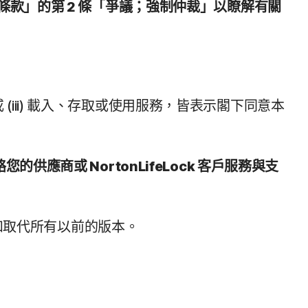
一般條款」的第 2 條「爭議；強制仲裁」以瞭解有關
。
 (iii) 載入、存取或使用服務，皆表示閣下同意本
的供應商或 NortonLifeLock 客戶服務與支
換和取代所有以前的版本。