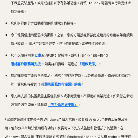
下載並安裝產品，或完成註冊以享有防護功能。諾頓LifeLock 可隨時自行決定終止
特別優惠。
您所購買的是會自動續購的週期性訂購授權。
今日報價僅適用優惠推廣期間。之後，您的訂購授權將按此處適用的月度或年度續購
價格收費
。 價格可能有所變更，但我們會提前以電子郵件通知您。
您可以隨時前往
此處
取消您的訂購授權，或撥打 844-488-4540
聯絡客戶服務與支援
。如需詳細資料，請造訪
「退款政策」
。
您訂購授權可能包含的產品、服務和/或防護更新，以及後續新增、修改或移除的功
能，受您所接受的《
授權和服務許可協議》約束
。
您方案支援的裝置數量主要僅供個人或家庭使用。不得用於商業用途。如果您在新增
裝置時遇到問題，請聯絡
「客戶服務與支援」
。
‡
家長防護網僅能在孩子的 Windows™ 個人電腦、iOS 和 Android™ 裝置上安裝及使
用，但部分平台無法使用所有功能。家長可以下列方式監控和管理孩子的活動：在
Windows 個人電腦 (不包括處於 S 模式的 Windows)、Mac、iOS 和 Android 等任何