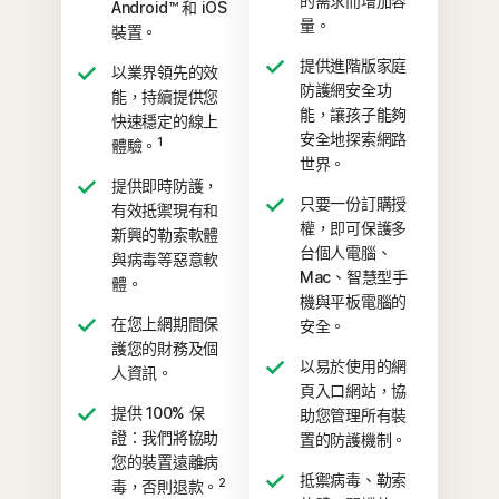
的需求而增加容
Android™ 和 iOS
量。
裝置。
提供進階版家庭
以業界領先的效
防護網安全功
能，持續提供您
能，讓孩子能夠
快速穩定的線上
安全地探索網路
1
體驗。
世界。
提供即時防護，
只要一份訂購授
有效抵禦現有和
權，即可保護多
新興的勒索軟體
台個人電腦、
與病毒等惡意軟
Mac、智慧型手
體。
機與平板電腦的
在您上網期間保
安全。
護您的財務及個
以易於使用的網
人資訊。
頁入口網站，協
提供 100% 保
助您管理所有裝
證：我們將協助
置的防護機制。
您的裝置遠離病
抵禦病毒、勒索
2
毒，否則退款。