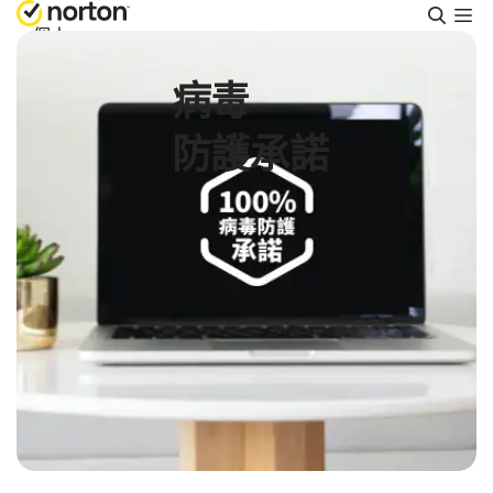
搜
尋
個人
病毒
Small Business
防護承諾
支援
免費試用
香港
登入