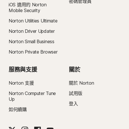
密碼管理員
iOS 適用的 Norton
Mobile Security
Norton Utilities Ultimate
Norton Driver Updater
Norton Small Business
Norton Private Browser
服務與支援
關於
Norton 支援
關於 Norton
Norton Computer Tune
試用版
Up
登入
如何續購