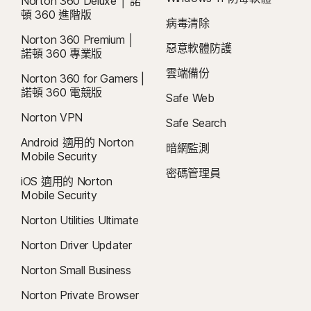
Norton 360 Deluxe │ 諾
頓 360 進階版
病毒清除
Norton 360 Premium │
惡意軟體防護
諾頓 360 專業版
雲端備份
Norton 360 for Gamers |
諾頓 360 電競版
Safe Web
Norton VPN
Safe Search
Android 適用的 Norton
暗網監測
Mobile Security
密碼管理員
iOS 適用的 Norton
Mobile Security
Norton Utilities Ultimate
Norton Driver Updater
Norton Small Business
Norton Private Browser