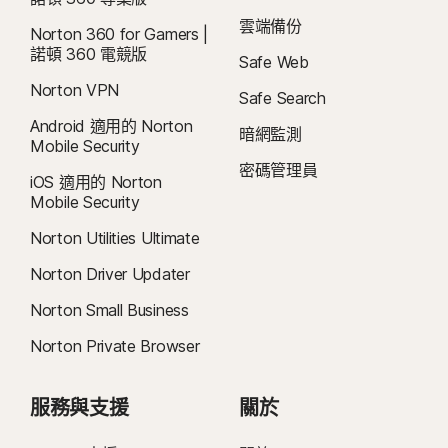
5
SafeCam 功能僅適用於 Windows (不包括在 S 模式的 Windows、在 ARM 處
雲端備份
Norton 360 for Gamers |
理器上執行的 Windows)。
諾頓 360 電競版
Safe Web
6
位置監督功能不適用於所有國家/地區。按一下「 」
此處，
了解更多詳細資訊。
Norton VPN
Safe Search
孩子的裝置必須安裝 Norton Family 應用程式並維持開機狀態，才能執行此功
Android 適用的 Norton
能。
暗網監測
Mobile Security
密碼管理員
7
2021 年 Norton LifeLock 網路安全洞察報告：全球結果
iOS 適用的 Norton
Mobile Security
8
如要在 Windows 上使用視訊監督，需安裝瀏覽器擴充功能，iOS 和 Android
Norton Utilities Ultimate
則需使用應用程式內的 Norton 瀏覽器。它能監控在 YouTube.com (但不包含嵌
Norton Driver Updater
入其他網站或部落格的 YouTube 影片) 和 Hulu.com (但僅適用 Windows) 上觀看
的影片。無法與 YouTube 或 Hulu 應用程式一起使用。
Norton Small Business
Norton Private Browser
9
資料來源：《VPN Products Performance Benchmarks》(VPN 產品效能基
準)，此文件為 Gen 於 2023 年 11 月委託 PassMark Software 對其他八種領先
VPN 產品進行測試的結果報告。
服務與支援
關於
16
必須使用全螢幕模式，方可抑制多數 Windows 警示。