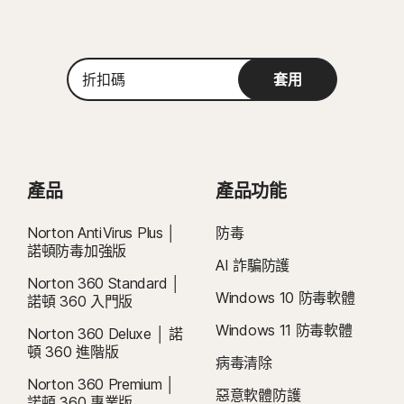
的所有版本)。
與 Microsoft Windows 11 相容
《授權和服務許可協議》的約束
。 若要試用，註冊時需要提供付款方式，請
Microsoft Windows 8/8.1 (所有版本)。
Microsoft Windows 10 (所有版本)
在試用期結束前取消，否則將在之後收取費用。
Microsoft Windows 7 (32 位元和 64 位元) 含 Service
Microsoft Windows 8/8.1 (所有版本)。 部分保護功能無法
Pack 1 (SP 1) 或更新版本。
續購：
在 Windows 8 開始畫面瀏覽器中使用。
若在計費前取消續購，則不會自動續購訂閱。續購付款按年計費 (最多
折
部分現行 Norton 裝置安全和 Norton VPN 產品與採用
具有 Service Pack 1 (SP 1) 的 Microsoft Windows 7 (所有
套用
在續約前 35 天) 或按月計費，具體取決於您的計費週期。年度訂閱者將提前
扣
Windows OS 的 ARM 裝置不相容。
版本) 或有 SHA2 支援的更新版本
碼
收到一封包含續購價格的電子郵件。
續購價格
可能高於首期價格，且可能有
所變動。如要取消續購，
請依照本文件說明
，
前往
您的帳戶
Mac® 作業系統
Mac® 作業系統
或在此處聯絡我們
。
Mac OS X 10.12.x (Sierra) 或更新版本。
MacOS 10.13 (含) 以後版本。
目前不支援的功能：Norton 雲端備份、Norton 家長防護
取消和退款：
您可於初始購買的 14 天內取消任何每月訂閱合約，或於付款的
Android™ 作業系統
產品
產品功能
網、Norton SafeCam。
60 天內取消任何年度訂閱合約，並取得全額退款。如需詳細資料，請參閱我
執行 8.0 或更新版本的 Android。必須安裝 Google Play 應
們的
《取消和退款政策》
。
如要取消合約或要求退款，請按下此處
。
Android™ 作業系統
用程式。
Norton AntiVirus Plus │
防毒
Android 10.0 或更新版本。必須安裝 Google Play 應用程
諾頓防毒加強版
2
適用相關條件限制。如要使用病毒清除服務，您必須持有包含防毒功能的自動續
iOS 作業系統
AI 詐騙防護
式。不支援多重使用者模式。
購裝置安全訂閱。如需完整詳細資料，請參閱
Norton 360 Standard │
ColorOS 7.1 或更新版本。必須安裝 Google Play 應用程
執行最新版與前兩版 Apple® iOS 的 iPhone 或 iPad。
Windows 10 防毒軟體
諾頓 360 入門版
式。
Norton.com/virus-protection-promise
。
Windows 11 防毒軟體
Norton 360 Deluxe │ 諾
iOS 作業系統
4
雲端備份功能僅適用於 Windows (不包括在 S 模式的 Windows、在 ARM 處理
頓 360 進階版
執行最新版與前兩版 Apple® iOS 的 iPhone 或 iPad。
病毒清除
器上執行的 Windows)。
Norton 360 Premium │
惡意軟體防護
諾頓 360 專業版