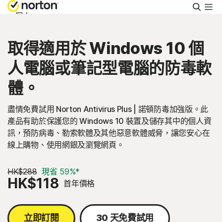
搜
尋
個人
取得適用於 Windows 10 個
Small Business
人電腦或筆記型電腦的防毒軟
支援
體。
盡情免費試用 Norton Antivirus Plus | 諾頓防毒加強版。此
免費試用
產品有助於保護您的 Windows 10 裝置及儲存其中的個人資
訊，預防病毒、勒索軟體及其他惡意軟體威脅，讓您安心在
香港
線上購物、使用網銀及瀏覽網頁。
HK$288
現省 59%*
登入
HK$118
首年價格
立即訂閱
30 天免費試用