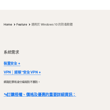
Home
Feature
適用於 Windows 10 的防毒軟體
系統需求
裝置安全
部分裝置及平台無法使用所有功能。
VPN │ 諾頓™安全 VPN
Mac OS 目前不支援 Norton 家長防護網、Norton 雲端備份及
®
Norton VPN 適用於 Windows™ 個人電腦、Mac
、iOS 和
Norton SafeCam。
網路犯罪和身分竊取防不勝防。
Android™ 裝置。此功能可於訂閱效期內保護特定數量的裝置。VPN
Windows 支援包括了搭載 x86/Intel 和 AMD Snapdragon/ARM 晶
的可用性將受到特定國家/地區的限制，請查看您的在地法規。
片的裝置。
* 訂購授權、價格及優惠的重要詳細資訊：
使用 Snapdragon/ARM 的版本不包含家長防護網。
Windows™ 作業系統
Windows™ 作業系統
Microsoft Windows 11/10 (除 S 模式 Windows 11/10 之外
詳細資料：
交易完成後，訂閱合約即刻生效，且將受到我們
《銷售條款》
和