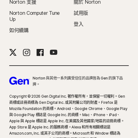
Norton 支援
關於 Norton
Norton Computer Tune
試用版
23
自動深度偽造防護僅適用於支援社群媒體/影片平台上的英文版影片；如使用其
Up
他平台，需要手動執行掃描。需要 Windows 11 (含) 以上版本及受支援的瀏覽
登入
器。自動偵測功能另需 AI 個人電腦 (最低搭載 8 核心的 Qualcomm 或 Intel
如何續購
CPU、16 GB RAM) 或非 AI 個人電腦 (不限品牌，最低搭載 6 核心 CPU 及 16 GB
RAM)。在只具備 4 核心 CPU 與 8 GB RAM 的非 AI 個人電腦上，僅限手動執行
掃描。如要查看完整的詳細資料，歡迎參閱
Norton.com/deepfakesupport
。
33
Norton Genie AI 助理的深度偽造防護目前提供搶先體驗，且僅支援英文版
Norton 與其他一系列廣受信任的品牌皆為 Gen 的旗下品
YouTube 影片。
牌。
γ
Copyright © 2026 Gen Digital Inc. 著作權所有，並保留一切權利。Gen
Norton Safe Search 不會為贊助的連結提供安全評等，也不會從搜尋結果中篩
商標或註冊商標為 Gen Digital Inc. 或其附屬公司的財產。Firefox 是
選出可能具有安全疑慮的贊助連結。部分瀏覽器無法使用。
Mozilla Foundation 的商標。Android、Google Chrome、Google Play
與 Google Play 標誌是 Google Inc. 的商標。Mac、iPhone、iPad、
‡
家長防護網僅能在孩子的 Windows™ 個人電腦、iOS 和 Android™ 裝置上安裝
Apple 與 Apple 標誌是 Apple Inc. 在美國及其他國家/地區的註冊商標。
及使用，但部分平台無法使用所有功能。家長可以下列方式監控和管理孩子的活
App Store 是 Apple Inc. 的服務商標。Alexa 和所有相關標誌是
Amazon.com, Inc. 或其子公司的商標。Microsoft 和 Window 標誌為
動：在 Windows 個人電腦 (不包括處於 S 模式的 Windows)、Mac、iOS 和