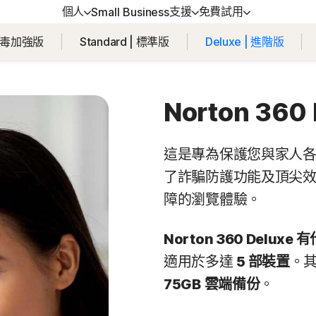
個人
支援
免費試用
Small Business
 | 防毒加強版
Standard | 標準版
Deluxe | 進階版
得協助
方位方案
免費試用
學習
裝置安全
戶支援
orton 360 Premium │ 諾頓 360 專
免費試用
如何續購
Norton AntiVirus Plus
Norton 360
版
強版
orton 360 Deluxe │ 諾頓 360 進階
Android™ 適用的 Norton M
這是專為保護您與家人
Security
了詐騙防護功能及頂尖效
orton 360 Standard │ 諾頓 360 入
iOS™ 適用的 Norton Mobi
障的瀏覽體驗。
版
Security
Norton 360 Delux
orton 360 for Gamers | 諾頓 360
適用於多達
5 部裝置
。
競版
75GB
雲端備份
。