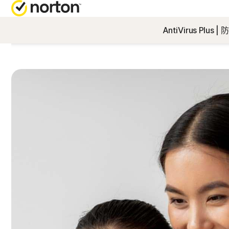
AntiVirus Plus
取
全
客
N
業
N
版
N
門
N
電