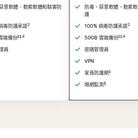
惡意軟體、勒索軟體和駭客防
防毒、惡意軟體、勒索軟
護
2
2
 病毒防護承諾
100% 病毒防護承諾
‡‡,4
‡‡,4
 雲端備份
50GB 雲端備份
理員
密碼管理員
VPN
‡
家長防護網
§
暗網監測