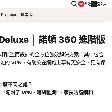
搜
香港
登入
尋
Premium | 專業版
隱私
 | 諾頓防毒加
Norton VPN
 Deluxe │ 諾頓 360 進階版
帳戶資訊
obile
各項裝置而設計的全方位強效解決方案。其中包含
帳單資訊
能的 VPN，有助於在網路上享有更安全、更有保
le
續購
訂單歷史
e 有什麼不同之處？
§
其中隨附了
VPN
、
暗網監測
、
家長防護網
和
輸入您的產品金鑰