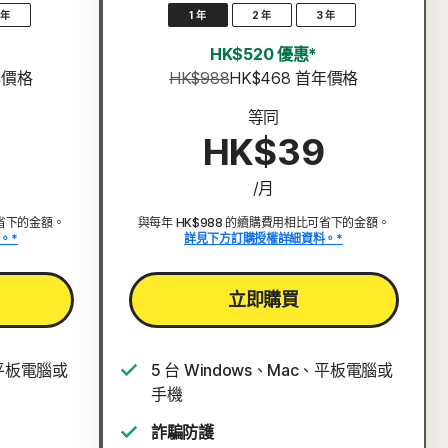
 年
1 年
2 年
3 年
HK$520 優惠*
年價格
HK$988
HK$468
 首年價格
等同
HK$39
/月
可省下的金額。
與每年 HK$988 的續購費用相比可省下的金額。
。*
詳見下方訂購授權詳細資料。*
立即購買
、平板電腦或
5 台 Windows、Mac、平板電腦或
手機
詐騙防護