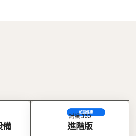
超值優惠
諾頓 360
設備
進階版