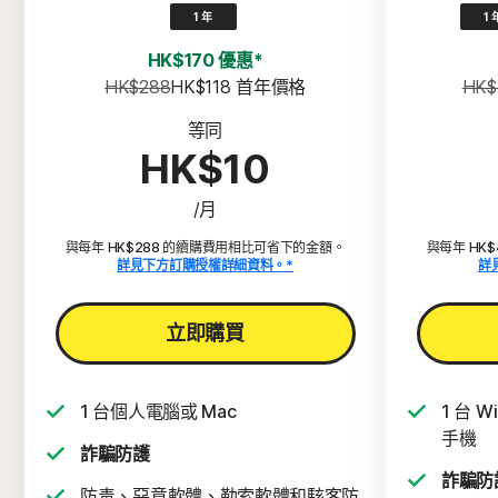
1 年
1 
HK$170 優惠*
HK$288
HK$118
 首年價格
HK$
等同
HK$10
/月
與每年 HK$288 的續購費用相比可省下的金額。
與每年 HK
詳見下方訂購授權詳細資料。*
詳
立即購買
1 台個人電腦或 Mac
1 台 
手機
詐騙防護
詐騙防
防毒、惡意軟體、勒索軟體和駭客防