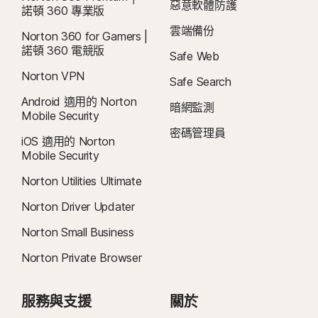
惡意軟體防護
諾頓 360 專業版
雲端備份
Norton 360 for Gamers |
諾頓 360 電競版
Safe Web
Norton VPN
Safe Search
Android 適用的 Norton
暗網監測
Mobile Security
密碼管理員
iOS 適用的 Norton
Mobile Security
Norton Utilities Ultimate
Norton Driver Updater
Norton Small Business
Norton Private Browser
服務與支援
關於