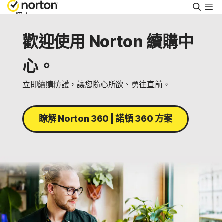
搜
尋
個人
歡迎使用 Norton 續購中
Small Business
心。
支援
立即續購防護，讓您隨心所欲、勇往直前。
免費試用
瞭解 Norton 360 | 諾頓 360 方案
香港
登入