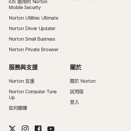
iOS 適用的 Norton
Mobile Security
Norton Utilities Ultimate
Norton Driver Updater
Norton Small Business
Norton Private Browser
服務與支援
關於
Norton 支援
關於 Norton
Norton Computer Tune
試用版
Up
登入
如何續購