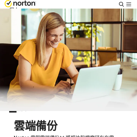
搜
尋
個人
Small Business
支援
免費試用
香港
登入
雲端備份