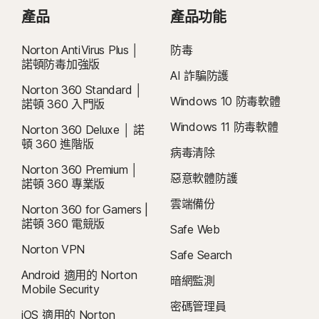
取消和退款：
執行 10.0 或更新版本的 Android。必須安裝 Google Play
您可於初始購買的 14 天內取消任何每月訂閱合約，或於付款的
MacOS 10.13 (含) 以後版本。
產品
產品功能
應用程式。
60 天內取消任何年度訂閱合約，並取得全額退款。如需詳細資料，請參閱我
目前不支援的功能：Norton 雲端備份、Norton 家長防護
執行 Android TV 作業系統 10.0 (含) 以上版本的 Google
們的
《取消和退款政策》
。
如要取消合約或要求退款，請按下此處
。
網、Norton SafeCam。
TV。
Norton AntiVirus Plus │
防毒
諾頓防毒加強版
Android™ 作業系統
2
適用相關條件限制。如要使用病毒清除服務，您必須持有包含防毒功能的自動續
AI 詐騙防護
iOS 作業系統
Android 10.0 或更新版本。必須安裝 Google Play 應用程
購裝置安全訂閱。如需完整詳細資料，請參閱
Norton 360 Standard │
執行最新和前兩版 Apple® iOS 的 iPhone 或 iPad 。
Windows 10 防毒軟體
式。不支援多重使用者模式。
諾頓 360 入門版
Norton.com/virus-protection-promise
。
執行最新版與前一版 Apple® tvOS 的 Apple TV。
Windows 11 防毒軟體
Norton 360 Deluxe │ 諾
iOS 作業系統
Fire OS 作業系統
4
雲端備份功能僅適用於 Windows (不包括在 S 模式的 Windows、在 ARM 處理
頓 360 進階版
執行最新版與前兩版 Apple® iOS 的 iPhone 或 iPad。
病毒清除
運行 Fire OS 8 (含) 以上版本的 Amazon Fire TV 裝置。
器上執行的 Windows)。
Norton 360 Premium │
惡意軟體防護
諾頓 360 專業版
瀏覽器擴充功能
6
位置監督功能不適用於所有國家/地區。按一下「 」
此處，
了解更多詳細資訊。
Google Chrome
雲端備份
Norton 360 for Gamers |
孩子的裝置必須安裝 Norton Family 應用程式並維持開機狀態，才能執行此功
Windows 版 Microsoft Edge
諾頓 360 電競版
能。
Safe Web
Mozilla Firefox
Norton VPN
Safe Search
9
資料來源：《VPN Products Performance Benchmarks》(VPN 產品效能基
Android 適用的 Norton
準)，此文件為 Gen 於 2023 年 11 月委託 PassMark Software 對其他八種領先
暗網監測
Mobile Security
VPN 產品進行測試的結果報告。
密碼管理員
iOS 適用的 Norton