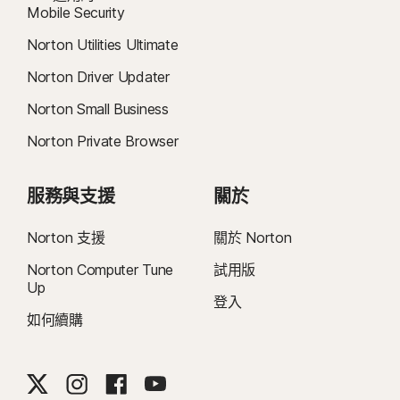
Mobile Security
14
廣告封鎖程式適用於桌面瀏覽器 (Google Chrome、Windows 版 Microsoft
Edge 和 Mozilla Firefox)。
Norton Utilities Ultimate
Norton Driver Updater
37
Tom's Guide™ 是 Future plc 的註冊商標，且經授權使用。
Norton Small Business
‡
家長防護網僅能在孩子的 Windows™ 個人電腦、iOS 和 Android™ 裝置上安裝
Norton Private Browser
及使用，但部分平台無法使用所有功能。家長可以下列方式監控和管理孩子的活
動：在 Windows 個人電腦 (不包括處於 S 模式的 Windows)、Mac、iOS 和
Android 等任何裝置上，透過我們的行動應用程式，或透過任何瀏覽器登入他們
服務與支援
關於
在 my.Norton.com 的帳戶，然後選擇家長防護網。行動應用程式必須個別下
載。除了下列國家/地區外，
iOS 應用程式適用於所有地區
。
Norton 支援
關於 Norton
Norton Computer Tune
試用版
支援熱門瀏覽器，包括 Chrome、Edge 和 FireFox。Internet Explorer 不支援
Up
家長防護網入口網站。在 iOS 和 Android 上，必須使用應用程式內的 Norton 瀏
登入
覽器，才能充分利用功能的完整權益。
如何續購
‡‡
您的裝置需具備已啟用的網際網路/數據流量方案。