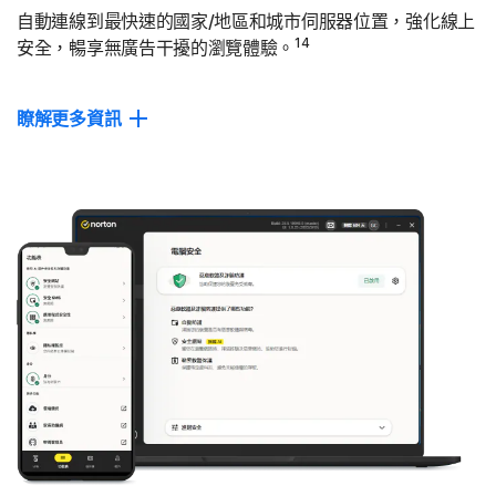
自動連線到最快速的國家/地區和城市伺服器位置，強化線上
14
安全，暢享無廣告干擾的瀏覽體驗。
瞭解更多資訊
兩倍速度
與平均市面上的 VPN 相比，Norton VPN 的下載及上傳速度近
2 倍快速，資料傳輸速度更是達 2.5 倍。
*此排名出處為 PassMark Software 針對全球領先的VPN 產品
進行測試所提出的 VPN Products Performance Benchmarks
(VPN 產品效能基準) 報告。歡迎
參閱此處
。
自動連線
每當連線至公用網路時，VPN 都會自動開啟，保護並加密您的個
人資料。