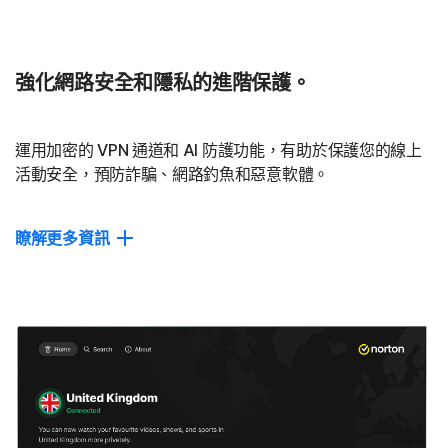
多重通訊協定
適用 WireGuard、OpenVPN、IPSec 等多項通訊協定，我們專
屬的 Mimic 更是採用了後量子加密技術，有助於維護效能表現
強化網路安全和隱私的進階保護。
與防護成效，讓您暢享不間斷的網路服務。
14
廣告封鎖程式
運用加密的 VPN 通道和 AI 防護功能，有助於保護您的線上
活動安全，預防詐騙、網路釣魚和惡意軟體。
在桌面瀏覽器上封鎖不想看到的廣告，提升您的瀏覽體驗。
關閉
瞭解更多資訊
強效保護
取得搭載 AI 的詐騙偵測功能及即時保防護，預防惡意軟體與勒
索軟體風險。
進階隱私安全
選用定期變更 IP 位址或連接多重位置的進階伺服器，以加強體
驗的隱匿性 (仍處於測試階段)。