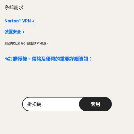
系統需求
Norton™ VPN
Norton VPN 適用於 Windows™ 個人電腦、Mac®、iOS 和
裝置安全
Android™ 裝置、Google TV 和 Apple TV。Windows 支援使用
部分裝置及平台無法使用所有功能。
x86/x64 和 Snapdragon X (Plus 及 Elite)/ARM 晶片的裝置。此功
網路犯罪和身分竊取防不勝防。
Mac OS 或 S 模式的 Windows 10 目前不支援 Norton Family、
能可於訂閱效期內保護特定數量的裝置。VPN 的可用性將受到特定國
Norton 家長防護網、Norton 雲端備份及 SafeCam。
家/地區的限制，請查看您的在地法規。
* 訂購授權、價格及優惠的重要詳細資訊：
Windows 支援包括了搭載 x86/Intel 和 AMD Snapdragon/ARM 晶
Windows™ 作業系統
片的裝置。
使用 Snapdragon/ARM 的版本不包含家長防護網。
詳細資料：
交易完成後，訂閱合約即刻生效，且將受到我們
《銷售條款》
和
Microsoft Windows 11/10 (所有版本，S 模式下的
Windows 11/10 除外)、
《授權和服務許可協議》的約束
。 若要試用，註冊時需要提供付款方式，請
Windows™ 作業系統
Microsoft Windows 8/8.1 (所有版本)、
在試用期結束前取消，否則將在之後收取費用。
與 Microsoft Windows 11 相容
Microsoft Windows 7 (具備服務套件 1 (SP 1) 的 32 位和
Microsoft Windows 10 (所有版本)
續購：
64 位版本) 或更高版本。
若在計費前取消續購，則不會自動續購訂閱。續購付款按年計費 (最多
折
Microsoft Windows 8/8.1 (所有版本)。 部分保護功能無法
套用
在續約前 35 天) 或按月計費，具體取決於您的計費週期。年度訂閱者將提前
扣
在 Windows 8 開始畫面瀏覽器中使用。
Mac® 作業系統
碼
收到一封包含續購價格的電子郵件。
續購價格
可能高於首期價格，且可能有
具有 Service Pack 1 (SP 1) 的 Microsoft Windows 7 (所有
執行最新版與前兩版 Apple® macOS 的 Mac。
所變動。如要取消續購，
請依照本文件說明
，
前往
您的帳戶
版本) 或有 SHA2 支援的更新版本
或在此處聯絡我們
。
Android™ 作業系統
Mac® 作業系統