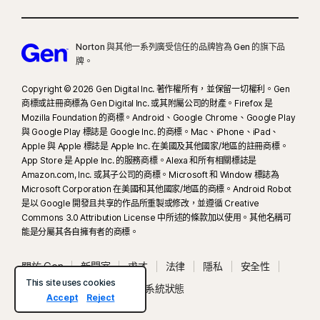
§
在預設情況下，暗網監測僅會監控您的電子郵件地址，且會立即啟動監測功能。
登入您的帳戶輸入更多資訊，以開始進行監測。
Norton 與其他一系列廣受信任的品牌皆為 Gen 的旗下品
Δ
有關您當地的支援時間和聯絡資訊細節，請造訪我們的網站：
牌。
https://www.norton.com/globalsupport
。
Copyright © 2026 Gen Digital Inc. 著作權所有，並保留一切權利。Gen
商標或註冊商標為 Gen Digital Inc. 或其附屬公司的財產。Firefox 是
Mozilla Foundation 的商標。Android、Google Chrome、Google Play
與 Google Play 標誌是 Google Inc. 的商標。Mac、iPhone、iPad、
Apple 與 Apple 標誌是 Apple Inc. 在美國及其他國家/地區的註冊商標。
App Store 是 Apple Inc. 的服務商標。Alexa 和所有相關標誌是
Amazon.com, Inc. 或其子公司的商標。Microsoft 和 Window 標誌為
Microsoft Corporation 在美國和其他國家/地區的商標。Android Robot
是以 Google 開發且共享的作品所重製或修改，並遵循 Creative
Commons 3.0 Attribution License 中所述的條款加以使用。其他名稱可
能是分屬其各自擁有者的商標。
關於 Gen
新聞室
求才
法律
隱私
安全性
This site uses cookies
使用條款
無障礙工具
系統狀態
Accept
Reject