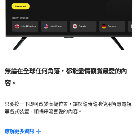
追蹤器封鎖程式
有助於阻止廣告商追蹤您的形跡，降低惱人的線上廣告推送數
量。
無記錄政策
經 VerSprite 第三方稽核證實，我們不會追蹤、記錄或儲存您的
線上活動。歡迎閱讀我們的
無記錄政策
。
無論在全球任何角落，都能盡情觀賞最愛的內
關閉
容。
只要按一下即可改變虛擬位置，讓您隨時隨地使用智慧電視
等各式裝置，順暢串流喜愛的內容。
瞭解更多資訊