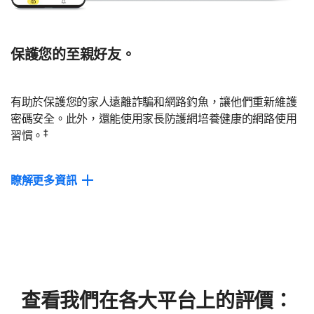
保護您的至親好友。
有助於保護您的家人遠離詐騙和網路釣魚，讓他們重新維護
密碼安全。此外，還能使用家長防護網培養健康的網路使用
‡
習慣。
瞭解更多資訊
裝置防護
運用搭載 AI 的安全保護，在多達 10 部裝置上預防詐騙、網路釣
魚及惡意軟體攻擊。
Password Manager
查看我們在各大平台上的評價：
提供全家人防護功能，讓他們輕鬆建立、儲存及使用高強度密