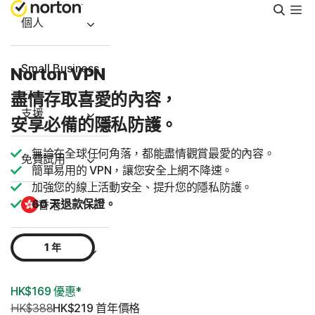
搜
尋
個人
Small Business
Norton VPN
盡情存取喜愛的內容，
支援
安享必備的隱私防護。
無論在全球任何角落，都能盡情觀賞最愛的內容。
免費試用
簡單易用的 VPN，讓您安全上網不降速。
加強您的線上活動安全、提升您的隱私防護。
60 天退款保證。
香港
1 年
登入
HK$169 優惠*
HK$388
HK$219
 首年價格