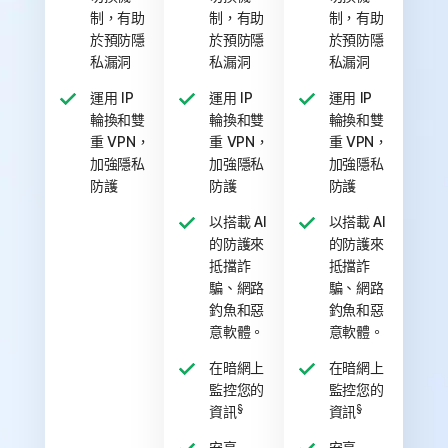
制，有助
制，有助
制，有助
於預防隱
於預防隱
於預防隱
私漏洞
私漏洞
私漏洞
運用 IP
運用 IP
運用 IP
輪換和雙
輪換和雙
輪換和雙
重 VPN，
重 VPN，
重 VPN，
加強隱私
加強隱私
加強隱私
防護
防護
防護
以搭載 AI
以搭載 AI
的防護來
的防護來
抵擋詐
抵擋詐
騙、網路
騙、網路
釣魚和惡
釣魚和惡
意軟體。
意軟體。
在暗網上
在暗網上
監控您的
監控您的
§
§
資訊
資訊
安享
安享