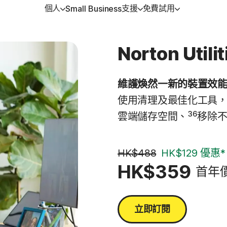
個人
支援
免費試用
Small Business
得協助
方位方案
免費試用
學習
裝置安全
Norton Utili
戶支援
orton 360 Premium │ 諾頓 360 專
免費試用
如何續購
Norton AntiVirus Plus
版
強版
維護煥然一新的裝置效
使用清理及最佳化工具
orton 360 Deluxe │ 諾頓 360 進階
Android™ 適用的 Norton M
36
雲端儲存空間、
Security
移除
orton 360 Standard │ 諾頓 360 入
iOS™ 適用的 Norton Mobi
版
HK$488
Security
HK$129 優惠*
HK$359
首年
orton 360 for Gamers | 諾頓 360
競版
立即訂閱