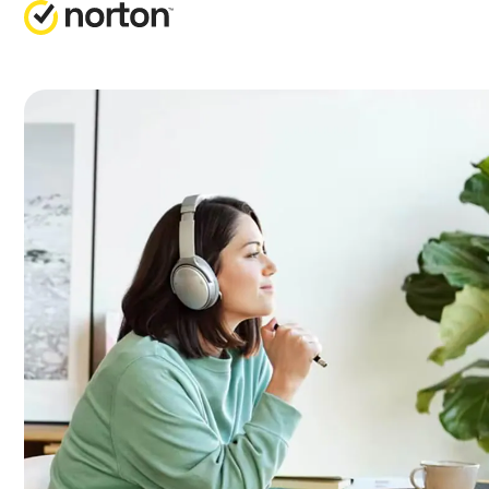
取
全
客
N
業
N
版
N
門
N
電