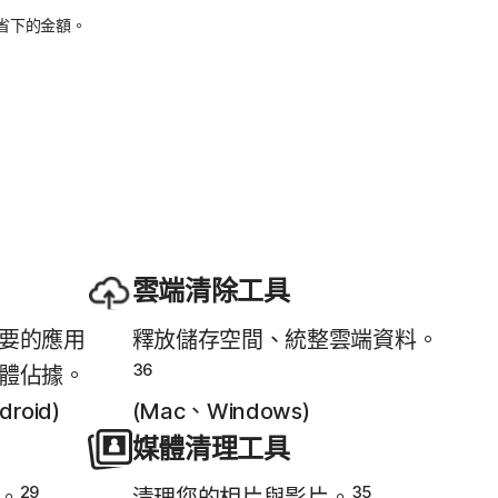
可省下的金額。
雲端清除工具
要的應用
釋放儲存空間、統整雲端資料。
36
體佔據。
roid)
(Mac、Windows)
媒體清理工具
29
35