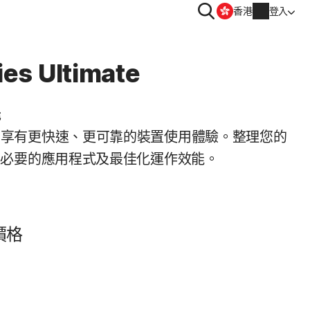
搜
香港
登入
尋
隱私
ties Ultimate
 | 諾頓防毒加
Norton VPN
能
帳戶資訊
，享有更快速、更可靠的裝置使用體驗。整理您的
obile
不必要的應用程式及最佳化運作效能。
帳單資訊
le
續購
訂單歷史
價格
輸入您的產品金鑰