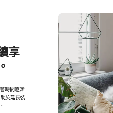
續享
。
著時間逐漸
助於延長裝
。