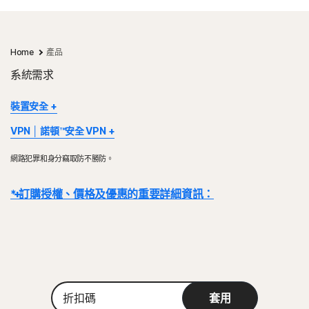
Home
產品
系統需求
裝置安全
部分裝置及平台無法使用所有功能。
VPN │ 諾頓™安全 VPN
Mac OS 目前不支援 Norton 家長防護網、Norton 雲端備份及
Norton VPN 適用於 Windows™ 個人電腦、Mac®、iOS 和
Norton SafeCam。
網路犯罪和身分竊取防不勝防。
Android™ 裝置、Google TV 和 Apple TV。Windows 支援使用
Windows 支援包括了搭載 x86/Intel 和 AMD Snapdragon/ARM 晶
x86/x64 和 Snapdragon X (Plus 及 Elite)/ARM 晶片的裝置。此功
片的裝置。
* 訂購授權、價格及優惠的重要詳細資訊：
能可於訂閱效期內保護特定數量的裝置。VPN 的可用性將受到特定國
使用 Snapdragon/ARM 的版本不包含家長防護網。
家/地區的限制，請查看您的在地法規。
Windows™ 作業系統
詳細資料：
交易完成後，訂閱合約即刻生效，且將受到我們
《銷售條款》
和
Windows™ 作業系統
與 Microsoft Windows 11 相容
《授權和服務許可協議》的約束
。 若要試用，註冊時需要提供付款方式，請
Microsoft Windows 11/10 (所有版本，S 模式下的
Microsoft Windows 10 (所有版本)
在試用期結束前取消，否則將在之後收取費用。
Windows 11/10 除外)、
Microsoft Windows 8/8.1 (所有版本)。 部分保護功能無法
Microsoft Windows 8/8.1 (所有版本)、
續購：
在 Windows 8 開始畫面瀏覽器中使用。
若在計費前取消續購，則不會自動續購訂閱。續購付款按年計費 (最多
折
Microsoft Windows 7 (具備服務套件 1 (SP 1) 的 32 位和
具有 Service Pack 1 (SP 1) 的 Microsoft Windows 7 (所有
套用
在續約前 35 天) 或按月計費，具體取決於您的計費週期。年度訂閱者將提前
扣
64 位版本) 或更高版本。