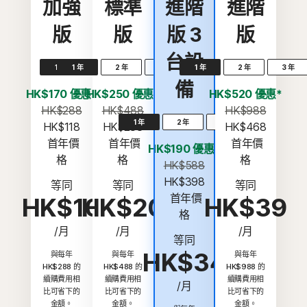
加強
標準
進階
進階
版
版
版 3
版
台設
1 年
1 年
2 年
3 年
1 年
2 年
3 年
備
HK$170 優惠*
HK$250 優惠*
HK$520 優惠*
HK$288
HK$488
HK$988
1 年
2 年
3 年
HK$118
HK$238
HK$468
 首年價
 首年價
 首年價
HK$190 優惠*
格
格
格
HK$588
HK$398
等同
等同
等同
 首年價
HK$10
HK$20
HK$39
格
/月
/月
/月
等同
HK$34
與每年
與每年
與每年
HK$288 的
HK$488 的
HK$988 的
續購費用相
續購費用相
續購費用相
/月
比可省下的
比可省下的
比可省下的
金額。
金額。
金額。