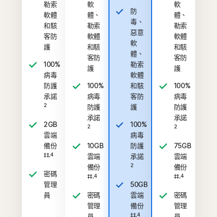
勒索
軟
軟
防
軟體
體、
體、
毒、
和駭
勒索
勒索
惡意
客防
軟體
軟體
軟
護
和駭
和駭
體、
客防
客防
100%
勒索
護
護
病毒
軟體
防護
100%
和駭
100%
承諾
病毒
客防
病毒
2
防護
護
防護
承諾
承諾
2GB
100%
2
2
雲端
病毒
備份
10GB
防護
75GB
‡‡,4
雲端
承諾
雲端
2
備份
備份
密碼
‡‡,4
‡‡,4
管理
50GB
員
密碼
雲端
密碼
管理
備份
管理
‡‡,4
員
員