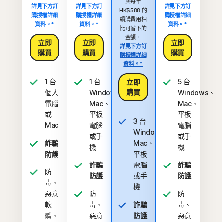
與每年
詳見下方訂
詳見下方訂
詳見下方訂
HK$588 的
購授權詳細
購授權詳細
購授權詳細
續購費用相
資料。*
資料。*
資料。*
比可省下的
金額。
立即
立即
立即
詳見下方訂
購買
購買
購買
購授權詳細
資料。*
1 台
1 台
5 台
立即
購買
個人
Windows、
Windows、
電腦
Mac、
Mac、
或
平板
平板
3 台
Mac
電腦
電腦
Windows、
或手
或手
詐騙
Mac、
機
機
防護
平板
詐騙
電腦
詐騙
防
防護
或手
防護
毒、
機
惡意
防
防
軟
毒、
詐騙
毒、
體、
惡意
防護
惡意