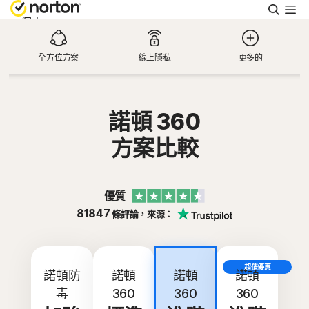
搜
尋
個人
全方位方案
線上隱私
更多的
Small Business
支援
諾頓 360
方案比較
免費試用
優質
香港
81847
條評論，來源：
登入
超值優惠
最超值
諾頓防
諾頓
諾頓
諾頓
毒
360
360
360