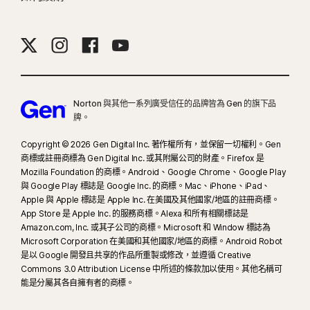
CPU、16 GB RAM) 或非 AI 個人電腦 (不限品牌，最低搭載 6 核心 CPU 及 16 GB
RAM)。在只具備 4 核心 CPU 與 8 GB RAM 的非 AI 個人電腦上，僅限手動執行
掃描。如要查看完整的詳細資料，歡迎參閱
Norton.com/deepfakesupport
。
33
Norton Genie AI 助理的深度偽造防護目前提供搶先體驗，且僅支援英文版
Norton 與其他一系列廣受信任的品牌皆為 Gen 的旗下品
YouTube 影片。
牌。
γ
Copyright © 2026 Gen Digital Inc. 著作權所有，並保留一切權利。Gen
Norton Safe Search 不會為贊助的連結提供安全評等，也不會從搜尋結果中篩
商標或註冊商標為 Gen Digital Inc. 或其附屬公司的財產。Firefox 是
選出可能具有安全疑慮的贊助連結。部分瀏覽器無法使用。
Mozilla Foundation 的商標。Android、Google Chrome、Google Play
與 Google Play 標誌是 Google Inc. 的商標。Mac、iPhone、iPad、
‡
家長防護網僅能在孩子的 Windows™ 個人電腦、iOS 和 Android™ 裝置上安裝
Apple 與 Apple 標誌是 Apple Inc. 在美國及其他國家/地區的註冊商標。
及使用，但部分平台無法使用所有功能。家長可以下列方式監控和管理孩子的活
App Store 是 Apple Inc. 的服務商標。Alexa 和所有相關標誌是
Amazon.com, Inc. 或其子公司的商標。Microsoft 和 Window 標誌為
動：在 Windows 個人電腦 (不包括處於 S 模式的 Windows)、Mac、iOS 和
Microsoft Corporation 在美國和其他國家/地區的商標。Android Robot
Android 等任何裝置上，透過我們的行動應用程式，或透過任何瀏覽器登入他們
是以 Google 開發且共享的作品所重製或修改，並遵循 Creative
在 my.Norton.com 的帳戶，然後選擇家長防護網。行動應用程式必須個別下
Commons 3.0 Attribution License 中所述的條款加以使用。其他名稱可
載。除了下列國家/地區外，
iOS 應用程式適用於所有地區
。
能是分屬其各自擁有者的商標。