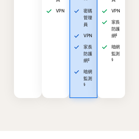
VPN
密碼
VPN
管理
家長
員
防護
‡
VPN
網
家長
暗網
防護
監測
‡
§
網
暗網
監測
§