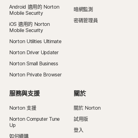
孩子的裝置必須安裝 Norton Family 應用程式並維持開機狀態，才能執行此功
Android 適用的 Norton
能。
暗網監測
Mobile Security
密碼管理員
7
2021 年 Norton LifeLock 網路安全洞察報告：全球結果
iOS 適用的 Norton
Mobile Security
8
如要在 Windows 上使用視訊監督，需安裝瀏覽器擴充功能，iOS 和 Android
Norton Utilities Ultimate
則需使用應用程式內的 Norton 瀏覽器。它能監控在 YouTube.com (但不包含嵌
Norton Driver Updater
入其他網站或部落格的 YouTube 影片) 和 Hulu.com (但僅適用 Windows) 上觀看
的影片。無法與 YouTube 或 Hulu 應用程式一起使用。
Norton Small Business
Norton Private Browser
9
資料來源：《VPN Products Performance Benchmarks》(VPN 產品效能基
準)，此文件為 Gen 於 2023 年 11 月委託 PassMark Software 對其他八種領先
VPN 產品進行測試的結果報告。
服務與支援
關於
16
必須使用全螢幕模式，方可抑制多數 Windows 警示。
Norton 支援
關於 Norton
Norton Computer Tune
試用版
23
自動深度偽造防護僅適用於支援社群媒體/影片平台上的英文版影片；如使用其
Up
他平台，需要手動執行掃描。需要 Windows 11 (含) 以上版本及受支援的瀏覽
登入
器。自動偵測功能另需 AI 個人電腦 (最低搭載 8 核心的 Qualcomm 或 Intel
如何續購