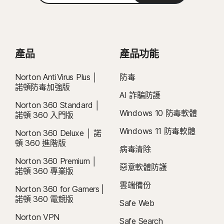
版本) 或有 SHA2 支援的更新版本
碼
收到一封包含續購價格的電子郵件。
續購價格
可能高於首期價格，且可能有
所變動。如要取消續購，
請依照本文件說明
，
前往
您的帳戶
Mac® 作業系統
Mac® 作業系統
或在此處聯絡我們
。
執行最新版與前兩版 Apple® macOS 的 Mac。
MacOS 10.13 (含) 以後版本。
目前不支援的功能：Norton 雲端備份、Norton 家長防護
取消和退款：
您可於初始購買的 14 天內取消任何每月訂閱合約，或於付款的
Android™ 作業系統
產品
產品功能
網、Norton SafeCam。
60 天內取消任何年度訂閱合約，並取得全額退款。如需詳細資料，請參閱我
執行 10.0 或更新版本的 Android。必須安裝 Google Play
們的
《取消和退款政策》
。
如要取消合約或要求退款，請按下此處
。
Android™ 作業系統
應用程式。
Norton AntiVirus Plus │
防毒
執行 Android TV 作業系統 10.0 (含) 以上版本的 Google
Android 10.0 或更新版本。必須安裝 Google Play 應用程
諾頓防毒加強版
2
適用相關條件限制。如要使用病毒清除服務，您必須持有包含防毒功能的自動續
TV。
AI 詐騙防護
式。不支援多重使用者模式。
購裝置安全訂閱。如需完整詳細資料，請參閱
Norton 360 Standard │
ColorOS 7.1 或更新版本。必須安裝 Google Play 應用程
Windows 10 防毒軟體
iOS 作業系統
諾頓 360 入門版
式。
Norton.com/virus-protection-promise
。
執行最新和前兩版 Apple® iOS 的 iPhone 或 iPad 。
Windows 11 防毒軟體
Norton 360 Deluxe │ 諾
iOS 作業系統
執行最新版與前一版 Apple® tvOS 的 Apple TV。
4
雲端備份功能僅適用於 Windows (不包括在 S 模式的 Windows、在 ARM 處理
頓 360 進階版
執行最新版與前兩版 Apple® iOS 的 iPhone 或 iPad。
病毒清除
器上執行的 Windows)。
Fire OS 作業系統
Norton 360 Premium │
惡意軟體防護
運行 Fire OS 8 (含) 以上版本的 Amazon Fire TV 裝置。
諾頓 360 專業版
5
SafeCam 功能僅適用於 Windows (不包括在 S 模式的 Windows、在 ARM 處
雲端備份
Norton 360 for Gamers |
瀏覽器擴充功能
理器上執行的 Windows)。
諾頓 360 電競版
Google Chrome
Safe Web
Windows 版 Microsoft Edge
6
位置監督功能不適用於所有國家/地區。按一下「 」
此處，
了解更多詳細資訊。
Norton VPN
Safe Search
Mozilla Firefox