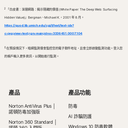
2
「白皮書：深層網路：揭示隱藏的價值 (White Paper: The Deep Web: Surfacing
Hidden Value)」Bergman、Michael K.，2001 年 8 月。
https://quod.lib.umich.edu/cgi/t/text/text-idx?
c=jep;view=text;rgn=main;idno=3336451.0007.104
§
在預設情況下，暗網監測僅會監控您的電子郵件地址，且會立即啟動監測功能。登入您
的帳戶輸入更多資訊，以開始進行監測。
產品
產品功能
Norton AntiVirus Plus │
防毒
諾頓防毒加強版
AI 詐騙防護
Norton 360 Standard │
Windows 10 防毒軟體
諾頓 360 入門版