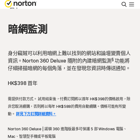
搜
尋
個人
暗網監測
Small Business
支援
身分竊賊可以利用暗網上難以找到的網站和論壇變賣個人
§
資訊。Norton 360 Deluxe 隨附的內建暗網監測
功能將
仔細掃描暗網的每個角落，並在發現您資訊時傳送通知。
免費試用
HK$398
首年
香港
需提供付款方式。 試用結束後，付費訂閱將以首年
HK$398
的價格啟用，除
非您取消續購，否則將以每年
HK$588
的費用自動續購。價格可能有所變
登入
動。
詳見下方訂閱詳細資料。
Norton 360 Deluxe | 諾頓 360 進階版最多可保護 5 部 Windows 電腦、
Mac、智慧型手機或平板電腦