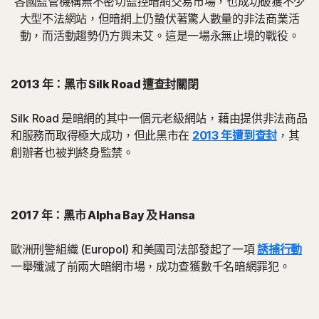
各國監管機構無不密切監控暗網交易市場，也成功破獲不少
大型不法網站，但暗網上仍蟄伏著驚人數量的非法商業活
動，而活動趨勢仍方興未艾。這是一場永無止境的戰役。
2013 年：黑市 Silk Road 遭查封關閉
Silk Road 是暗網的其中一個元老級網站，藉由提供非法商品
和服務而取得極大成功，但此黑市在
2013 年遭到查封
，其
創辦者也被判終身監禁。
2017 年：黑市 Alpha Bay 及 Hansa
歐洲刑警組織 (Europol) 和美國司法部發起了一項
誘捕行動
一舉殲滅了前兩大暗網市場，成功查獲數千名暗網罪犯。