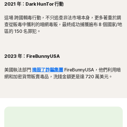
2021 年：Dark HunTor 行動
這場 跨國輯毒行動，不只追查非法市場本身，更多著重於調
查從販毒中獲利的暗網毒販，最終成功捕獲遍布 8 個國家/地
區的 150 名罪犯。
2023 年：FireBunnyUSA
美國執法部門
搗毀了詐騙集團
FireBunnyUSA，他們利用暗
網和加密貨幣販賣毒品，洗錢金額更是達 720 萬美元。