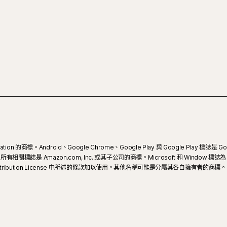
ion 的商標。Android、Google Chrome、Google Play 與 Google Play 標誌是 Go
 和所有相關標誌是 Amazon.com, Inc. 或其子公司的商標。Microsoft 和 Window 標誌為
3.0 Attribution License 中所述的條款加以使用。其他名稱可能是分屬其各自擁有者的商標。