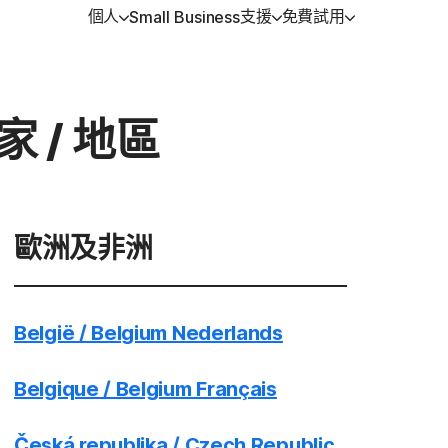
個人
支援
免費試用
Small Business
得協助
方位方案
免費試用
學習
裝置安全
 / 地區
戶支援
orton 360 Premium │ 諾頓 360 專
免費試用
如何續購
Norton AntiVirus Plus
版
強版
orton 360 Deluxe │ 諾頓 360 進階
Android™ 適用的 Norton M
Security
歐洲及非洲
orton 360 Standard │ 諾頓 360 入
iOS™ 適用的 Norton Mobi
版
Security
België / Belgium Nederlands
orton 360 for Gamers | 諾頓 360
競版
Belgique / Belgium Français
Česká republika / Czech Republic