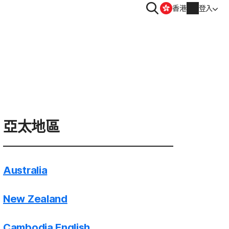
搜
香港
登入
尋
隱私
 | 諾頓防毒加
Norton VPN
帳戶資訊
obile
帳單資訊
亞太地區
le
續購
Australia
訂單歷史
輸入您的產品金鑰
New Zealand
Cambodia English