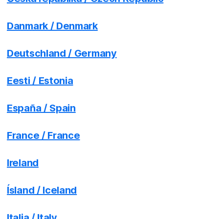
所有產品和服務
Danmark / Denmark
Deutschland / Germany
Eesti / Estonia
España / Spain
France / France
Ireland
Ísland / Iceland
Italia / Italy