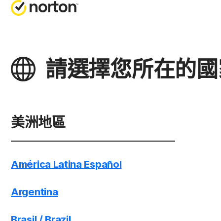
取
全
請選擇您所在的國家
客
N
業
N
版
美洲地區
N
門
América Latina Español
N
電
Argentina
Brasil / Brazil