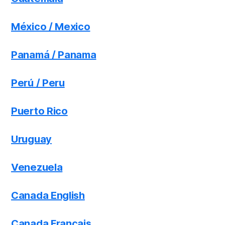
México / Mexico
Panamá / Panama
Perú / Peru
Puerto Rico
Uruguay
Venezuela
Canada English
Canada Français