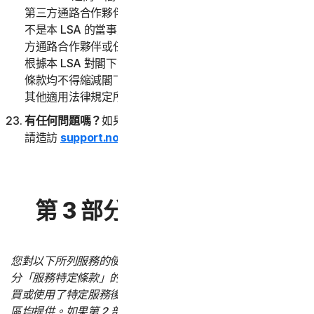
第三方通路合作夥伴或任何其附屬公司在內的第三方，都
不是本 LSA 的當事方，(ii) 包括諾頓LifeLock 的任何第三
方通路合作夥伴或任何其附屬公司在內的第三方，均不會
根據本 LSA 對閣下負有任何義務或職責。本 LSA 之任何
條款均不得縮減閣下依閣下管轄區之現有消費者保護法或
其他適用法律規定所享有之不得立約放棄之任何權利。
有任何問題嗎？
如果閣下對本 LSA 或服務有任何疑問，
請造訪
support.norton.com
。
第 3 部分 – 服務特定條款
您對以下所列服務的使用受第 2 部分「一般條款」和第 3 部
分「服務特定條款」的約束。「服務特定條款」僅在閣下購
買或使用了特定服務後才適用。並非所有服務在所有國家/地
區均提供。如果第 2 部分「一般條款」與任何「服務特定條