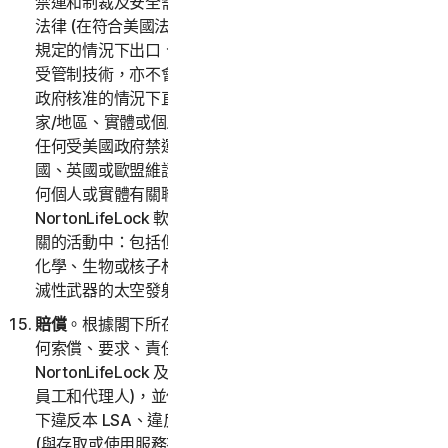
禁運和制裁及安全需求，以及相關國家/地區或當地適用
法律 (在符合美國法律的範圍內)，且不會在違反美國法律
規定的情況下出口、再出口、進口或以其他方式提供任何
受管制技術，亦不會在未取得必要的出口許可證，或其他
政府核准的情況下直接或間接將其出口至任何禁止的國
家/地區、實體或個人。您證明您未身處也未定期居住在
任何受美國政府禁運的國家或地區，且您未列入任何美
國、英國或歐盟維護的受限制方名單，或與該名單上的任
何個人或實體有關聯。根據美國法律規定，嚴禁將
NortonLifeLock 軟體用於 (或利用其助長) 和以下事項相
關的活動中：包括但不限於設計、開發、組建訓練或測試
化學、生物或核子材料、飛彈、無人飛機或可運輸大型毀
滅性武器的太空發射載具。
賠償
。根據閣下所在司法管轄區的適用法律，閣下將就任
何索償、要求、責任、損害、損失、成本和費用賠償
NortonLifeLock 及其子公司 (及其相應的營運長、主管、
員工和代理人)，並使他們免受損害。包括但不限於因閣
下違反本 LSA、違反任何法律或規章或任何第三方權利
(與存取或使用服務有關) 而產生的合理律師費用。