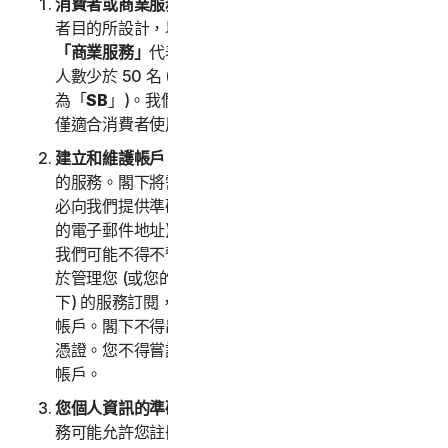
消費者或商業服務
。「
消費者服務
」代表依據個別消費
者目的所設計，以及僅供應給個人家庭的任何服務。
「商業服務」
代表依據商業目的所設計，以及針對員工
人數少於 50 名 (含) 之企業內部使用的任何服務 (簡稱
為「
SB
」)。我們的消費者服務專為消費者量身打造，
僅適合消費者使用，無法適用於小型企業。
建立和維護帳戶
。必須年滿 18 歲才能存取和使用我們
的服務。閣下將需要一個帳戶來存取和使用服務。請務
必向我們提供準確、完整和最新的帳戶資訊 (包括有效
的電子郵件地址)，並保持此資訊為最新。若非如此，
我們可能不得不暫停或終止閣下的帳戶。您的帳戶專用
於管理您 (或您的家庭或 SB，在特定服務允許的情況
下) 的服務訂閱，其他第三方不得出於任何目的使用此
帳戶。閣下不得出售、轉讓或允許他人使用閣下的帳戶
憑證。您不得嘗試以未經授權的方式存取其他使用者的
帳戶。
您個人資訊的準確度 (含您的家庭或小型企業)。
某些服
務可能允許您註冊家庭成員、您的小型企業員工或其裝