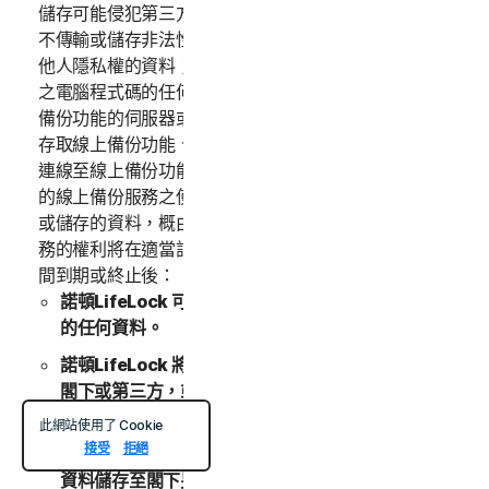
儲存可能侵犯第三方之智慧財產權或其他權利的材料，亦
不傳輸或儲存非法性、侵權性、毀謗性、損害名譽或侵犯
他人隱私權的資料；(iii) 不傳輸內含軟體病毒或其他有害
之電腦程式碼的任何資料；(iv) 不干擾或中斷連線至線上
備份功能的伺服器或網路；(vi) 不嘗試以未經授權的方式
存取線上備份功能、其他線上備份功能使用者的帳戶，或
連線至線上備份功能的電腦系統或網路。與閣下帳戶相關
的線上備份服務之使用行為，以及透過線上備份服務傳輸
或儲存的資料，概由閣下自行負責。閣下使用線上備份服
務的權利將在適當訂購授權期間到期時終止。訂購授權期
間到期或終止後：
諾頓LifeLock 可能會永久刪除線上備份服務中所儲存
的任何資料。
諾頓LifeLock 將無義務維護任何資料、將資料轉遞予
閣下或第三方，或者將該等資料移轉至另一個備份服務
或帳戶。
此網站使用了 Cookie
接受
拒絕
除非續購訂購授權期間，否則，續購之前，閣下無法將
資料儲存至閣下另外購買的任何其他備份空間。