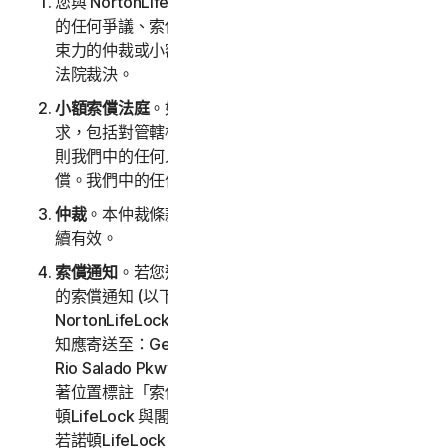
您與 NortonLifeLock 同意，因服務而產生或與之相關
的任何爭議、索償或爭論 (下稱「
索償
」)，將由具有約
束力的仲裁或小額索償法庭裁決，而非由一般管轄權的
法院裁決。
小額索償法庭
。如果閣下滿足小額索償法庭的所有需
求，包括對管轄權的任何限制以及爭議中的爭論金額，
則我們中的任何人均可以選擇在小額索償法庭提起索
償。我們中的任何人均可在新加坡法庭提起索償。
仲裁
。本仲裁條款在本 LSA 終止和/或服務終止後應持
續有效。
索償通知
。若您選擇尋求仲裁，則您必須先將書面形式
的索償通知 (以下稱「
索償通知
」) 以掛號郵件寄送給
NortonLifeLock。提交給 NortonLifeLock 的索償通
知應寄送至：General Counsel, Gen Digital Inc., 60
Rio Salado Pkwy #1000, Tempe AZ 85281，請於顯
著位置標註「索償通知」。索償通知應包含閣下希望諾
頓LifeLock 與閣下用來聯絡的通訊與電子郵件地址。
若諾頓LifeLock 選擇尋求仲裁，則會將書面形式的索