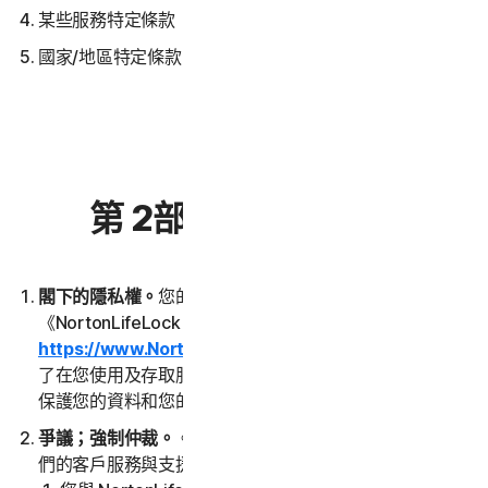
某些服務特定條款
國家/地區特定條款
第 2部分 – 一般條款
閣下的隱私權。
您的隱私權對我們非常重要。請閱讀
《NortonLifeLock 全球隱私權聲明》
https://www.NortonLifeLock.com/privacy
，其中說明
了在您使用及存取服務時，我們如何收集、使用、處理及
保護您的資料和您的裝置。
爭議；強制仲裁。
。前往
Norton.com/support
聯絡我
們的客戶服務與支援，即可輕鬆快速解決大多數分歧。