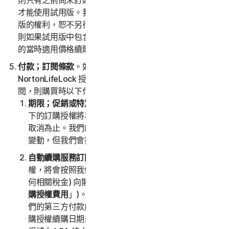
則只有之前尚未訂購與所提供試用版相關之服務的使用者
才能使用試用版。我們保留隨時自行決定修改或終止試用
版的權利，恕不另行通知。除非您在試用期滿前取消，否
則如果試用版中包含優惠，則您的訂閱將自動以我們發布
的當時適用價格續購。
付款；訂閱條款
。如果閣下從 NortonLifeLock 或由
NortonLifeLock 授權的第三方通路合作夥伴購買服務訂
閱，則購買時以下付款條款適用。
期限；促銷或特別優惠
。在促銷或特別優惠到期後，閣
下的訂購授權將以當時適用的價格自動續購，直到閣下
取消為止。我們的價格 (包括任何續購價格) 可能有所
變動，但我們會提前通知閣下。
自動續購服務訂購授權。
如果閣下購買了服務訂購授
權，將會按照我們發布的屆時最新的適用價格 (加上任
何相關稅金) 向閣下收取訂購授權費用 (以下統稱「
訂
購授權費用
」)。如果閣下從我們這裡購買，我們 (或我
們的第三方付款處理方) 將儲存閣下的付款資訊並在訂
購授權續購日期自動向閣下收費，直到閣下取消或我們