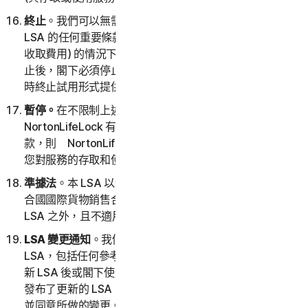
終止
。我們可以無需理由或以任何理由，或在閣下違反本
LSA 的任何重要條款 (包括無法透過閣下選擇的付款方式
收取費用) 的情況下，終止閣下對服務的存取和使用。終
止後，閣下必須停止使用服務。NortonLifeLock 可以隨
時終止試用形式提供的任何服務。
暫停。
在不限制上述規定的前提下，如果
NortonLifeLock 有理由懷疑您沒有遵循本 LSA 的任何條
款，則 NortonLifeLock 可能會進一步暫停您的帳戶或
您對服務的存取和使用。
準據法
。本 LSA 以新加坡法律為準據法。閣下同意「聯
合國國際貨物銷售合同公約」(1980 年) 明確排除在本
LSA 之外，且不適用於本 LSA。
LSA 變更通知
。我們可能會自行酌情決定隨時更新或修改
LSA，包括任何參考的政策和其他文件。請務必在我們更
新 LSA 後或閣下使用服務時檢閱 LSA。如果閣下在我們
發布了更新的 LSA 之後繼續使用服務，即表示閣下接受
並同意所做的變更。如果閣下不同意受變更約束，則不得