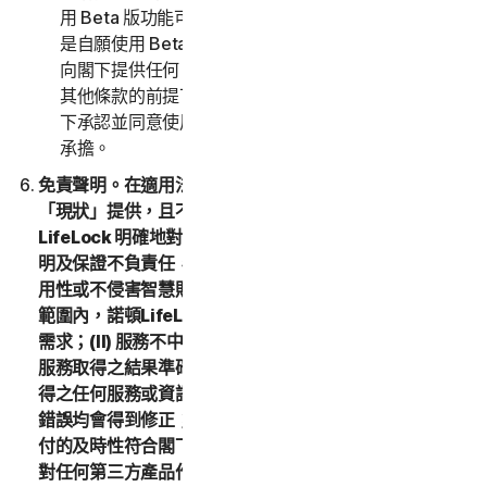
用 Beta 版功能可能需要付費。閣下瞭解並同意，閣下
是自願使用 Beta 版功能，並且諾頓LifeLock 沒有義務
向閣下提供任何 Beta 版功能。在不限制本 LSA 的任何
其他條款的前提下，Beta 版功能依「現狀」提供，閣
下承認並同意使用 Beta 版功能的一切風險由閣下自行
承擔。
免責聲明。在適用法律允許的最大範圍內，(1) 服務依
「現狀」提供，且不含任何其他形式的保固，(2)諾頓
LifeLock 明確地對任何形式之所有其他明示或默示之聲
明及保證不負責任，包括但不限於對適售性、特定用途適
用性或不侵害智慧財產權的保證。在適用法律允許的最大
範圍內，諾頓LifeLock 不額外保證：(I) 服務符合閣下之
需求；(II) 服務不中斷、及時、安全或無錯誤；(III) 因使用
服務取得之結果準確或可靠；(IV) 閣下透過服務購買或取
得之任何服務或資訊符合閣下之預期；(V) 服務中之任何
錯誤均會得到修正；(VI) 在任何退款的支付方面，該等支
付的及時性符合閣下之預期。此外，諾頓LifeLock 不會
對任何第三方產品作出任何聲明或保證。