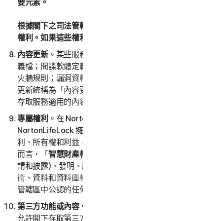
要元素。
根據閣下之司法管轄區中的適用法律，閣下可能擁有特定
權利。如果這些權利適用，本 LSA 不會影響這些權利。
內容更新
。某些服務使用的內容會隨時更新，例如病毒定
義檔；間諜軟體定義檔；防垃圾郵件規則；URL 清單；防
火牆規則；漏洞資料，以及已驗證網頁的更新清單；這些
更新統稱為「內容更新」。在訂購授權期間，閣下將可以
存取服務適用的內容更新。
專屬權利
。在 NortonLifeLock 與閣下之間，
NortonLifeLock 擁有並保留對服務 (包括軟體) 的所有權
利、所有權和利益，包括所有智慧財產權在內。就本 LSA
而言，「
智慧財產權
」是指專利權 (包括但不限於專利申
請和披露)、發明、版權、營業秘密、道德權利、專有技
術、資料和資料庫權利以及在世界任何國家/地區或司法
管轄區中公認的任何其他智慧財產權。
第三方功能或內容。
服務可能包括第三方特性和功能，或
允許閣下存取第三方網站上的內容。此等特性、功能或內