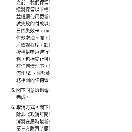
之前，我們保留驗證信用卡/簽帳卡付款的權利。我們
還將保留以下權利：(i) 從信用卡品牌以電子方式獲取
並繼續使用更新的信用卡帳戶資訊 (如果適用)，(ii) 重
試失敗的付款以完成交易，包括但不限於重試延長到期
日的失效卡，(iii) 變更或修正授權的第三方以協助進行
付款處理。閣下進一步認可並同意，根據屆時最新的客
戶驗證程序，註冊到閣下帳戶中的另一位成年客戶可以
授權對帳戶進行變更，包括但不限於變更付款方式或服
務，包括終止可能會產生額外費用的訂購授權或變更。
在任何情況下，閣下個人都應承擔與購買服務相關的任
何州/省、聯邦或其他稅金。我們還保留收取與購買服
務相關的任何營業稅的權利。
閣下同意透過電子郵件向閣下傳送確認時，即表示交易
完成。
取消方式。
閣下可以隨時取消或終止訂閱，但請注意，
除非《取消訂閱和退款政策》中另有規定，否則該類取
消將在屆時最新的訂閱期間結束時生效。如果閣下透過
第三方購買了服務 (例如，閣下透過雇主或其他第三方