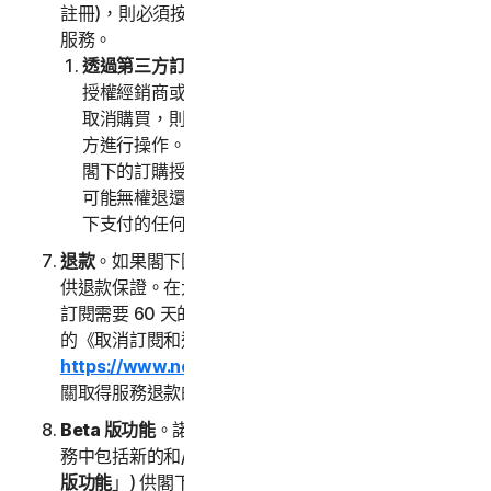
註冊)，則必須按照第三方的指示直接與該第三方終止
服務。
透過第三方訂閱時取消。
如果閣下透過第三方 (例如
授權經銷商或閣下的雇主) 購買了訂購授權並且希望
取消購買，則必須按照第三方的指示直接與該第三
方進行操作。我們只會在收到第三方的通知後終止
閣下的訂購授權。如果閣下透過第三方訂購，我們
可能無權退還任何費用；我們沒有義務也不會將閣
下支付的任何費用退還給第三方。
退款
。如果閣下因任何原因不滿意，某些服務可能會提
供退款保證。在大多數情況下，直接向我們購買的年度
訂閱需要 60 天的退款期限。請查閱 NortonLifeLock
的《取消訂閱和退款政策》(
https://www.norton.com/return-policy
) 以瞭解有
關取得服務退款的詳細資訊。
Beta 版功能
。諾頓LifeLock 可能會隨時自行決定在服
務中包括新的和/或更新的 Beta 版功能 (以下稱「
Beta
版功能
」) 供閣下使用，並允許閣下提供意見。閣下使