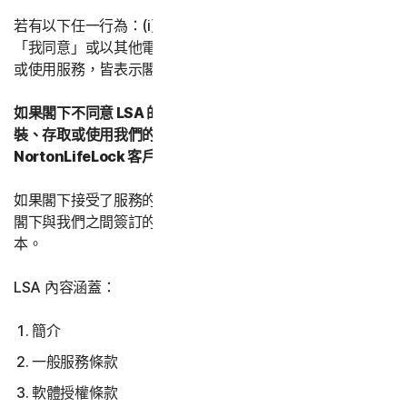
若有以下任一行為：(i) 打開包裝盒或撕掉標籤；或 (ii) 按下
「我同意」或以其他電子方式表示同意；或 (iii) 載入、存取
或使用服務，皆表示閣下同意本 LSA 之條款與條件。
如果閣下不同意 LSA 的這些條款和條件：(i) 請不要下載、安
裝、存取或使用我們的服務，並 (iii) 聯絡您的供應商或
NortonLifeLock 客戶服務與支援。
如果閣下接受了服務的多個 LSA 版本，則接受的最新版本是
閣下與我們之間簽訂的 LSA，並將替換和取代所有以前的版
本。
LSA 內容涵蓋：
簡介
一般服務條款
軟體授權條款