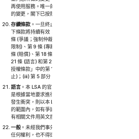
再使用服務。唯一的例外是對第 2 條「爭議；強制仲裁」
的變更，閣下已按照第 2(i) 條中的程序執行。
存續條款
。一旦終止、停止或取消服務或閣下的帳戶，以
下條款將持續有效：(i) 第 2 部分「一般條款」中的第 2
條 (爭議；強制仲裁)、第 6 條 (免責聲明)、第 7 條 (責任
限制)、第 9 條 (專屬權利)、第 11 條 (意見和評論)、第 15
條 (賠償)、第 18 條 (準據法)、第 20 條 (存續條款)、第
21 條 (語言) 和第 22 條 (一般條款)；(ii) 第 4 部分「軟體
授權條款」中的第 1 條 (軟體歸我們所屬) 和第 5 條 (終
止)；(iii) 第 5 部分「國家/地區特定條款」。
語言
。本 LSA 的官方語言是英文。本協議的任何翻譯都
是根據當地要求進行的，如果英文版與任何非英文版之間
發生衝突，則以本 LSA 的英文版為準。在適用法律允許
的範圍內，如有爭議，當事各方須確認已要求本協議和所
有相關文件用英文撰寫。
一般
。未經我們事先書面許可，閣下不得指派本協議下的
任何權利，也不得透過法律或其他方式全部或部分指派任