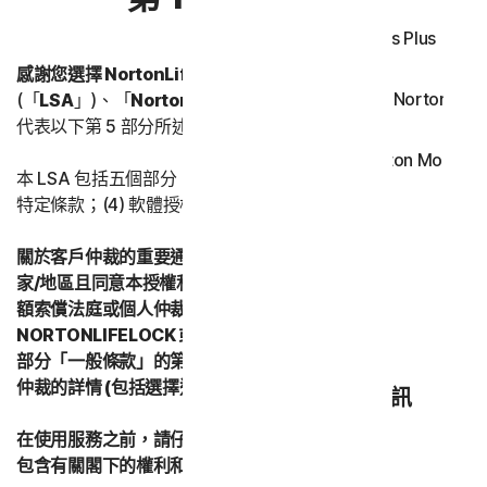
Norton Antivirus Plus 
感謝您選擇 NortonLifeLock。
在此授權和服務許可協議，
Android 適用的 Norton Mobil
(「
LSA
」)、「
NortonLifeLock
」、「
我們
」或「
我方
」即
代表以下第 5 部分所述的適用 NortonLifeLock 實體。
iOS 適用的 Norton Mobile S
本 LSA 包括五個部分：(1) 本簡介，(2) 一般條款；(3) 服務
特定條款；(4) 軟體授權條款；(5) 國家/地區特定條款。
隱私
關於客戶仲裁的重要通知 – 如果您居住在亞太地區的任何國
Norton VPN
家/地區且同意本授權和服務許可協議，即表示您同意透過小
額索償法庭或個人仲裁形式 (而非正式法律訴訟程序) 來解決
NORTONLIFELOCK 或其附屬公司的所有爭議。請查閱第 2
Norton Genie
部分「一般條款」的第 2 條「爭議；強制仲裁」以瞭解有關
仲裁的詳情 (包括選擇退出仲裁的程序)。
Norton 相關資訊
在使用服務之前，請仔細閱讀 LSA 的所有條款和條件。其中
包含有關閣下的權利和義務的重要資訊。