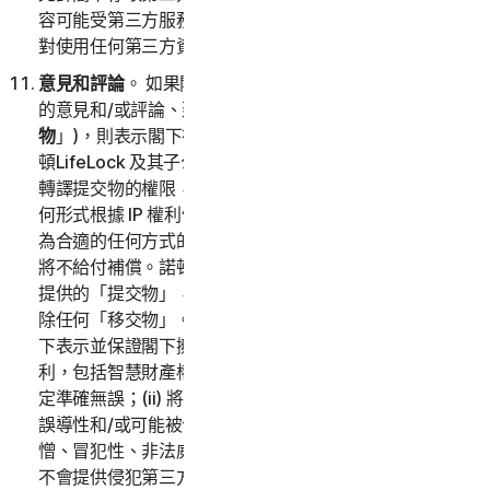
容可能受第三方服務條款和隱私權政策之約束。閣下承認
對使用任何第三方資源承擔全部責任，並承擔所有風險。
意見和評論
。 如果閣下向諾頓LifeLock 提交與服務有關
的意見和/或評論、建議、註解或構想 (以下稱「
提交
物
」)，則表示閣下在適用法律允許的最大範圍內授予諾
頓LifeLock 及其子公司在全球範圍內使用、重製、複製和
轉譯提交物的權限，並且以任何形式和在任何媒體上以任
何形式根據 IP 權利保護提交物，均不受諾頓LifeLock 認
為合適的任何方式的限制。就使用閣下的「提交物」而言
將不給付補償。諾頓LifeLock 無義務張貼或使用任何閣下
提供的「提交物」，且諾頓LifeLock 可隨時依自行決定移
除任何「移交物」。透過向諾頓LifeLock 提供提交物，閣
下表示並保證閣下擁有或控制提交物內容所必需的所有權
利，包括智慧財產權。閣下同意：(i) 提交物的所有內容必
定準確無誤；(ii) 將不會提供已知為虛假、不準確或具有
誤導性和/或可能被合理地視為毀謗性、損害名譽、可
憎、冒犯性、非法威脅或非法騷擾他人的提交物；(iii) 將
不會提供侵犯第三方智慧財產權或其他專屬權利或公開權