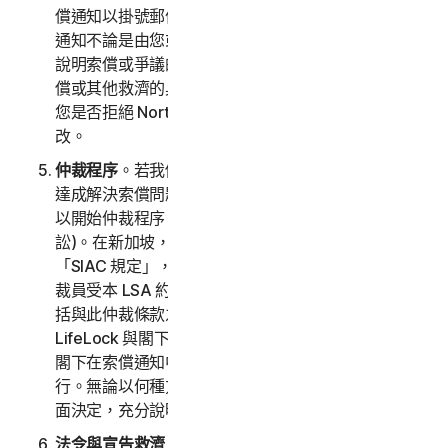
償通知以掛號郵件寄送到存檔中閣下的帳單地址。索償
通知不論是由您或由 NortonLifeLock 寄送，均須 (a)
說明索償或爭議的性質與依據；(b) 提出尋求的損害賠
償或其他救濟的具體金額 (以下稱「
要求
」)，以及 (c)
您是否拒絕 NortonLifeLock 對本條款的任何後續修
改。
仲裁程序
。若我們在收到索償通知後三十 (30) 日內未
達成解決索償問題的協議，則您或 NortonLifeLock 可
以開始仲裁程序 (或選擇在小額索償法庭提出索償訴
訟)。在新加坡，仲裁將遵照新加坡國際仲裁中心規定
「SIAC 規定」，並將由新加坡國際仲裁中心管理。仲
裁員受本 LSA 約束。所有問題均交由仲裁員裁決，包
括與此仲裁條款之範圍和執行相關的問題。除非諾頓
LifeLock 與閣下另有約定，否則任何仲裁聽證會將於
閣下在索償通知中提供郵寄地址所在的國家/地區舉
行。無論以何種方式進行仲裁，仲裁員須給出合理的書
面決定，充分說明裁決所依據的必要調查結果和結論。
法令與宣告救濟
。除上述第 2(b) 條所提供，仲裁員對