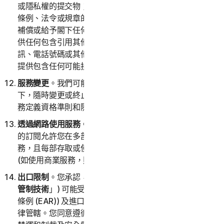
或隱私權的提交物；(iv) 將不會提供違反任何適用法律、
條例、法令或規章的提交物；(v) 將不會提供任何第三方
補償或給予閣下任何代價的提交物；(vi) 不得為任何人提
供任何包含引用其他網站、位址、電子郵件地址、聯絡資
訊、電話號碼或其他個人識別資訊的提交物；(vii) 將不會
提供包含任何可能損壞電腦程序或檔案的提交物。
服務變更
。我們可能會在通知閣下或不通知閣下的情況
下，隨時變更或終止全部或部分服務。我們還將保留為服
務定義資格準則和隨時變更這些準則的權利。
透過網路使用服務
。您可以透過網路使用服務，前提是您
的訂閱允許您在多部電腦或裝置上存取或使用消費者服
務，且每部存取或使用服務的電腦或裝置都來自單一家庭
(如使用商業服務，則來自單一小型企業)。
出口限制
。您承認，服務及相關技術資料 (以下統稱「
受
管制技術
」) 可能受美國進出口法律 (特別是美國出口管理
條例 (EAR)) 及進口或再出口受管制技術之任何國家的法
律管轄。您同意遵循所有相關出口管制法，包括美國貿易