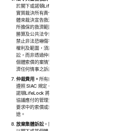
於閣下或諾頓LifeLock 的任何索償主張，應以其案情
實質裁決所有責任情事，且得僅以有利於尋求救濟之個
體來裁決宣告救濟或法令救濟，並僅以該方之個體索償
所擔保的救濟範圍為限。就閣下或諾頓LifeLock 索償
勝算及公共法令救濟尋求範圍 (即主要目的與作用在於
禁止非法恐嚇傷害大眾之法令救濟)，此等救濟之法定
權利及範圍，須於具有法定管轄權的民事法庭進行訴
訟，而非透過仲裁。各方同意在未取得仲裁程序對任何
個體索償的案情實質結果前，應先暫緩對於公共法令救
濟任何情事之訴訟。
仲裁費用。
所有的申請費、管理費與仲裁費的支付均須
遵照 SIAC 規定。閣下需要支付 SIAC 的初始申請費。
諾頓LifeLock 將不會尋求復原我們依據 SIAC 規則或本
協議應付的管理費與仲裁費，除非仲裁員發現閣下仲裁
要求中的索償或救濟物品不重要或是用於不適當的用
途。
放棄集體訴訟
。閣下與諾頓LifeLock 同意，雙方均得