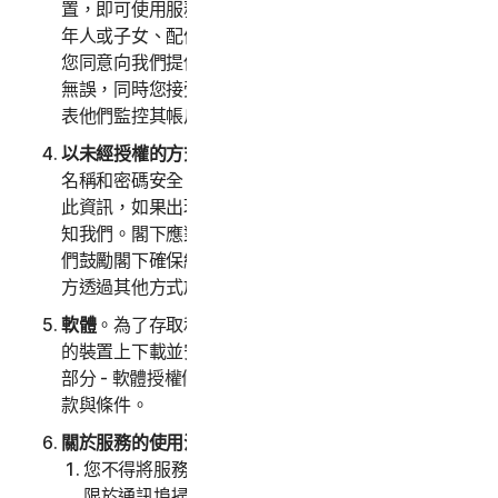
置，即可使用服務。如果您正在替父母或年長者、未成
年人或子女、配偶或家庭伴侶、員工進行註冊，即表示
您同意向我們提供有關您本人或上述身對象的資訊正確
無誤，同時您接受正式授權向我們提供此資訊，以及代
表他們監控其帳戶。您將代表他們同意這些條款。
以未經授權的方式存取您的帳戶
。就確保自己的使用者
名稱和密碼安全，閣下應負完全責任。請勿與他人共用
此資訊，如果出現任何未經授權的使用情況，請立即通
知我們。閣下應對閣下帳戶下發生的所有活動負責。我
們鼓勵閣下確保線上安全性，並留意網路釣魚以及第三
方透過其他方式於線上存取閣下的資訊。
軟體
。為了存取和使用某些服務，可能需要閣下在註冊
的裝置上下載並安裝某些軟體。請參閱本 LSA 的第 4
部分 - 軟體授權條款，以瞭解適用於此類軟體使用的條
款與條件。
關於服務的使用注意事項。
您不得將服務用於任何非法或詐欺目的，包括但不
限於通訊埠掃描、傳送垃圾郵件、傳送選擇性接收