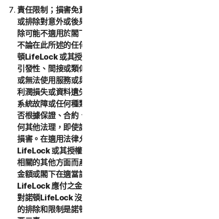
責任限制；損害免責聲明。某些州/省和國家不允許限制
或排除對意外或後果性損害的責任，因此下方的限制或排
除可能不適用於閣下。在適用法律允許的最大範圍內，且
不論在此所述的任何補償措施是否能達到其根本目的，諾
頓LifeLock 或其授權方將不在任何情況下就任何特殊、
引發性、間接或類似的損害對閣下負責，包括不對因使用
或無法使用服務或與本 LSA 相關的其他方面而造成的任何
利潤損失或資料遺失、商譽損失、服務中斷、電腦損壞、
系統故障或任何種類之替代服務的成本損失負責，不論是
否根據保證、合約、侵權行為 (包括過失)、產品責任或任
何其他法理，即使諾頓LifeLock 已被告知可能發生此類
損害。在適用法律允許的最大範圍內，任何情況下，諾頓
LifeLock 或其授權方因使用或無法使用服務或與本 LSA
相關的其他方面而產生的責任總額將不超過閣下所支付之
金額或閣下在適當訂購授權期間為適當服務向諾頓
LifeLock 應付之金額，或一百 (100) 美元，前提是閣下
對諾頓LifeLock 沒有任何付款義務 (如適用)。上述損害
的排除和限制是諾頓LifeLock 與閣下之間交易基礎的重