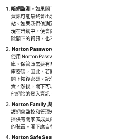
暗網監測
。如果閣下的資訊已受到資料洩漏的影響，則該
資訊可能最終會出現在暗網上。暗網是買賣個人資訊的網
站。如果我們偵測到或認為閣下的資訊可能遭到洩漏或出
現在暗網中，便會向閣下傳送通知。我們不會從暗網上移
除閣下的資訊，也不保證暗網上資訊的準確性或完整性。
Norton Password Manager | 諾頓密碼管理員。
若要
使用 Norton Password Manager，您需要建立一個保管
庫。保管庫需要有自己的密碼。我們不會儲存或保留保管
庫密碼，因此，若閣下遺失了保管庫密碼，我們將無法為
閣下恢復密碼。記住並保留保管庫密碼，概由閣下自行負
責。然後，閣下可以使用保管庫儲存用來存取和使用的其
他網站的登入資訊、密碼和登入 URL。
Norton Family 與家長防護網。
Norton Family 和家長防
護網會監控和管理未滿 16 歲孩子的線上活動。閣下必須
提供有關家庭成員的資訊，包括任何未成年子女及其使用
的裝置。閣下應自行負責監控他們的裝置和活動。
Norton Safe Search 和 Safe Web
。您可以使用 Safe