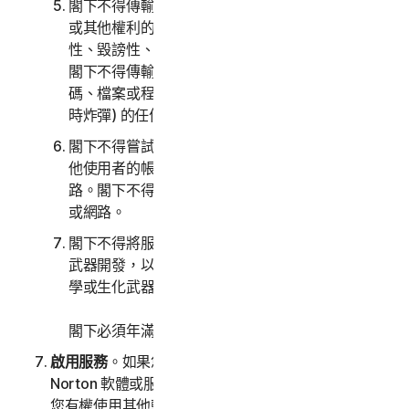
閣下不得傳輸或儲存可能侵犯第三方之智慧財產權
或其他權利的資料，亦不傳輸或儲存非法性、侵權
性、毀謗性、損害名譽或侵犯他人隱私權的資料。
閣下不得傳輸內含軟體病毒或其他有害之電腦程式
碼、檔案或程式 (例如：特洛伊木馬程式、病蟲或定
時炸彈) 的任何材料。
閣下不得嘗試以未經授權的方式存取任何服務、其
他使用者的帳戶，或連線至服務的電腦系統或網
路。閣下不得干擾或中斷連線至任何服務的伺服器
或網路。
閣下不得將服務用於任何軍事用途，包括網路戰、
武器開發，以及設計、製造或生產飛彈、核子、化
學或生化武器。
閣下必須年滿 18 歲才能購買我們的軟體和服務。
啟用服務
。如果您從軟體或服務中選擇存取或使用其他
Norton 軟體或服務，或者您購買的軟體授權或服務使
您有權使用其他軟體和服務，即表示您瞭解並同意最新