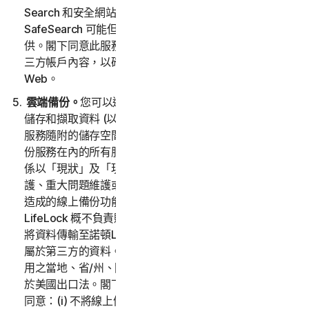
Search 和安全網站安全地搜尋網頁或網際網路。
SafeSearch 可能但不限於透過 Norton 搜尋工具列提
供。閣下同意此服務可以存取 Web、電子郵件和其他第
三方帳戶內容，以確保閣下能夠放心地搜尋和使用
Web。
雲端備份。
您可以透過雲端備份服務，在適當訂閱期間內
儲存和擷取資料 (以下稱「
線上備份服務
」)，具體取決於
服務隨附的儲存空間量。備份儲存總量是指為包括線上備
份服務在內的所有服務訂閱分配的總備份。線上備份服務
係以「現狀」及「現有可用性」提供，因合理的既定維
護、重大問題維護或非諾頓LifeLock 可合理控制的外力所
造成的線上備份功能停用所導致的任何損失或損害，諾頓
LifeLock 概不負責賠償。未事先依法獲得資料擁有者准予
將資料傳輸至諾頓LifeLock 的一切同意，不得傳輸或儲存
屬於第三方的資料。使用線上備份功能時，應遵循所有適
用之當地、省/州、國家和國際法律與規章，包括但不限
於美國出口法。閣下同意遵循該等適用的法律與規章，並
同意：(i) 不將線上備份功能用於非法目的；(ii) 不傳輸或