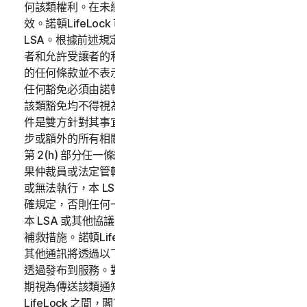
何該類權利。在未經允許的情況，任何所謂的指派均將無
效。諾頓LifeLock 可以不受限制地自由指派或轉讓本
LSA。根據前述規定，本 LSA 將約束並確保各方、其繼任
者和允許受讓者的利益。諾頓LifeLock 未能執行本 LSA
的任何條款並不表示豁免該類條款或權利。對我們權利的
任何豁免必須由諾頓LifeLock 以書面形式簽署，並且任何
該類豁免均不得視為對未來任何違約的豁免。本 LSA 文
件是雙方針對其事宜達成的完整協議，且將取代先前或同
步或額外的所有相關通訊、協商及協議內容。除本 LSA
第 2(h) 部分任一條款之外 (以下稱「放棄集體訴訟」)，如
果仲裁員或法定管轄權之法院裁定本 LSA 任一部分無效
或無法執行，本 LSA 其餘部分仍應有效。除非本 LSA 明
確規定，否則任何一方都將在不影響其他補救措施 (依據
本 LSA 或其他協議) 的情況下，根據本 LSA 行使其任何
補救措施。諾頓LifeLock 根據本 LSA 提供的任何通知或
其他通訊將透過以下方式獲取：(i) 透過電子郵件；或 (ii)
透過發布到服務。對於透過電子郵件發出的通知，接收日
期視為傳送該類通知的日期。本 LSA 僅限於閣下與諾頓
LifeLock 之間，閣下承認並同意 (i) 包括諾頓LifeLock 的