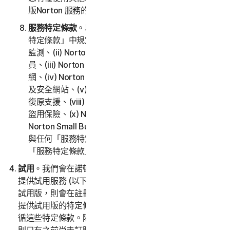
版Norton 服務的條款。
服務特定條款
。以下服務受本 LSA 之第 3 部分「服務
特定條款」中規定的其他條款和條件的約束：(i) 暗網
監測、(ii) Norton Password Manager | 諾頓密碼管理
員、(iii) Norton Family | 諾頓家庭防護，以及家長防護
網、(iv) Norton Safe Search | 諾頓安全搜尋引擎，以
及安全網站、(v) 雲端備份、(vi) 技術支援服務、(vii)
復原支援、(viii) Social Media Monitoring、(ix) 身分
盜用保險、(x) Norton VPN | 諾頓 VPN，以及 (xi)
Norton Small Business。如果第 2 部分「一般條款」
與任何「服務特定條款」之間存在衝突或不一致，則以
「服務特定條款」為準並適用。
試用
。我們會在諾頓LifeLock 酌情決定的指定時間內免費
提供試用服務 (以下稱
「試用版」
)。如果我們為閣下提供
試用版，則會在註冊時和/或說明該試用版的促銷材料中
提供試用版的特定條款，並且閣下對試用版的使用必須遵
循這些特定條款。除非試用版優惠的特定條款所提供，否