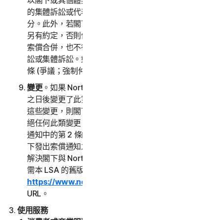
以閣下或其個體身分向對方提出索償，而非以任何聲稱
的集體訴訟或代表人訴訟中的起訴人或集體客戶的身
分。此外，若閣下選擇仲裁，除非閣下與諾頓LifeLock
另有約定，否則仲裁員不得將一人以上的索償與閣下的
索償合併，也不得以其他方式主持任何形式的代表人訴
訟或集體訴訟。如果此特定條款無法執行，則此第 2
條 (爭議；強制仲裁) 的全部內容均視為無效。
變更
。如果 NortonLifeLock 在閣下首次接受本 LSA
之日後變更了此第 2 條，並且閣下沒有另外確認同意
這些變更，則閣下可以在閣下的索償通知中以此聲明拒
絕任何此類變更。閣下未能在索償通知中拒絕對此索償
通知中的第 2 條的任何變更，即表示閣下同意根據閣
下發出索償通知之日起生效的「爭議解決」一條的條款
解決閣下與 NortonLifeLock 之間的任何索償要求。如
需本 LSA 的舊版，請參閱
https://www.nortonlifelock.com/legal/
或其後續
URL。
使用服務