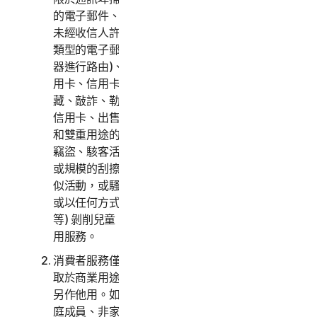
的電子郵件、掃描開放式轉送或開放式代理、傳送
未經收信人許可的電子郵件或大量傳送任意版本或
類型的電子郵件 (即使該電子郵件是透過第三方伺服
器進行路由)、啟動任何彈出式視窗、使用遭竊的信
用卡、信用卡詐騙、金融詐騙、加密貨幣詐騙、隱
藏、敲詐、勒索、綁架、強暴、謀殺、出售遭竊的
信用卡、出售遭竊的商品、提供或出售違禁、軍事
和雙重用途的商品、提供或出售受管制物質、身分
竊盜、駭客活動、網址嫁接、網路釣魚、任何形式
或規模的刮擦、數位盜版、智慧財產侵權和其他類
似活動，或騷擾、追蹤、威脅、傷害或監視他人，
或以任何方式 (包括音訊、視訊、攝影、數位內容
等) 剝削兒童。您同意根據所有適用的法律與規章使
用服務。
消費者服務僅供您個人或家庭使用，不得用於或存
取於商業用途。商業服務僅供企業內部存取，不得
另作他用。如未另行提供說明，並未與您同住的家
庭成員、非家庭成員或其他人員不得存取、使用或