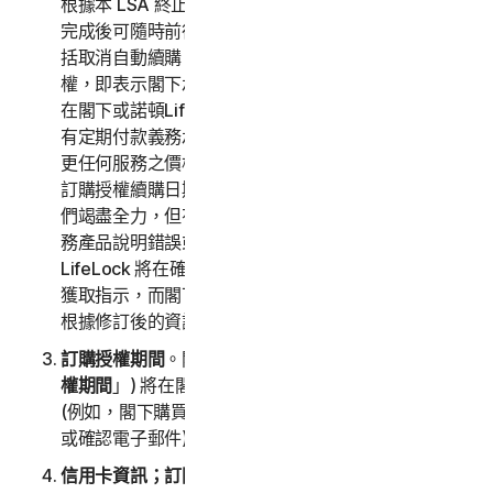
根據本 LSA 終止閣下對服務的存取或使用為止。購買
完成後可隨時前往
my.norton.com
變更訂閱設定，包
括取消自動續購。同意本 LSA 並選擇購買服務訂購授
權，即表示閣下承認訂購授權具有定期付款功能，並且
在閣下或諾頓LifeLock 取消訂購授權之前，閣下對所
有定期付款義務承擔責任。諾頓LifeLock 保留隨時變
更任何服務之價格的權利。任何價格變動都將在下一個
訂購授權續購日期生效，我們會提前通知閣下。儘管我
們竭盡全力，但有時網站上可能會無意間出現價格或服
務產品說明錯誤或不準確的情況。在這種情況下，諾頓
LifeLock 將在確認閣下的訂購授權之前與閣下聯絡以
獲取指示，而閣下可以選擇 (i) 免費取消訂購授權，(ii)
根據修訂後的資訊繼續使用訂購授權。
訂購授權期間
。閣下的訂購授權期限 (以下稱「
訂購授
權期間
」) 將在閣下的購買或續購確認回條或電子郵件
(例如，閣下購買我們的服務訂購授權後將收到的購買
或確認電子郵件) 中註明。
信用卡資訊；訂閱購買驗收
。在完成訂購授權購買程序