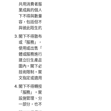
共用消費者服務，且非您僱用之員工或非您小型企
業成員的個人不得存取、使用或共用商業服務。閣
下不得與數量異常多的人群共用任何資料或其他內
容，包括但不限於向一大批收件者傳送大量通訊或
與彼此陌生的人共用內容。
閣下不得散布、發布、複製、使用或出售「軟體」
或「服務」，亦不可允許他人散布、發布、複製、
使用或出售「軟體」或「服務」。閣下不得對本軟
體或服務進行逆向工程、反編譯、反組譯、修改或
建立衍生產品，除非且僅在適用法律明確允許的範
圍內。閣下必須遵循本「軟體」和「服務」的任何
技術限制。閣下製作的本軟體複本數量不得超過本
文指定或適用法律允許的數量。
閣下不得轉授權、出租、租賃和/或借出「軟體」或
「服務」。閣下不得提供、給予或開放服務，作為
設施管理、分時作業、服務供應商或服務處安排之
一部分，也不得允許其他人這麼做。