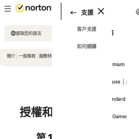
搜尋
消費者
支援
客戶支援
消費者
所有產品和服務
選取您的語言
商務
如何續購
全方位方案
支援
簡介
一般條款
服務特定條款
軟體授權條款
國家/地區特定條款
Norton 360 Premium │ 
試用版
歡迎！
Norton 360 Deluxe │ 諾
Norton 360 Standard │ 
授權和服務許可協議
Norton 360 for Gamers 
裝置安全
第 1 部分 – 簡介