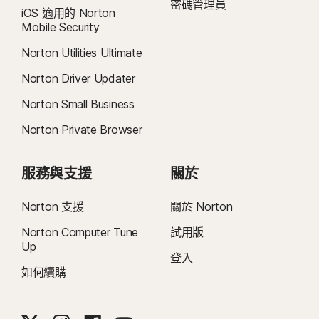
密碼管理員
iOS 適用的 Norton
Mobile Security
Norton Utilities Ultimate
Norton Driver Updater
Norton Small Business
Norton Private Browser
服務與支援
關於
Norton 支援
關於 Norton
Norton Computer Tune
試用版
Up
登入
如何續購