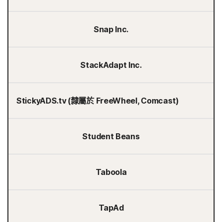
Snap Inc.
StackAdapt Inc.
StickyADS.tv (隸屬於 FreeWheel, Comcast)
Student Beans
Taboola
TapAd