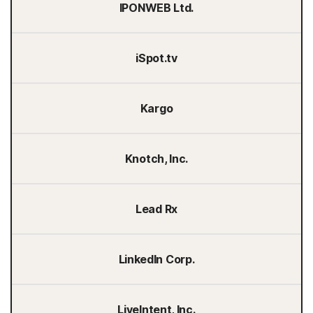
IPONWEB Ltd.
iSpot.tv
Kargo
Knotch, Inc.
Lead Rx
LinkedIn Corp.
LiveIntent, Inc.