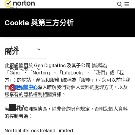
搜
尋
個人
Cookie 與第三方分析
Small Business
支援
簡介
此資訊適用於 Gen Digital Inc 及其子公司 (統稱為
免費試用
「Gen」、「Norton」、「LifeLock」、「我們」或「我
方」) 的網站、產品和服務 (統稱為「服務」)。您可以前往我
們的
隱私權中心
深入瞭解我們對個人資料的處理方式，以及
香港
您享有的隱私權利相關資訊。
登入
若您身處歐洲經濟區，除非合約另有規定，否則您個人資料
的控制者為：
NortonLifeLock Ireland Limited