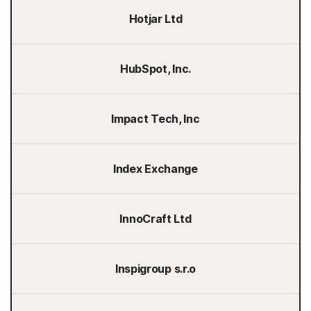
Hotjar Ltd
HubSpot, Inc.
Impact Tech, Inc
Index Exchange
InnoCraft Ltd
Inspigroup s.r.o