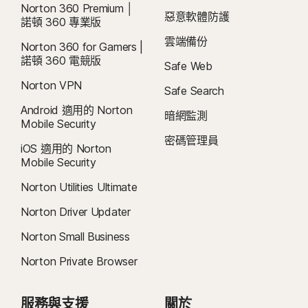
Norton 360 Premium │
惡意軟體防護
諾頓 360 專業版
雲端備份
Norton 360 for Gamers |
諾頓 360 電競版
Safe Web
Norton VPN
Safe Search
Android 適用的 Norton
暗網監測
Mobile Security
密碼管理員
iOS 適用的 Norton
Mobile Security
Norton Utilities Ultimate
Norton Driver Updater
Norton Small Business
Norton Private Browser
服務與支援
關於