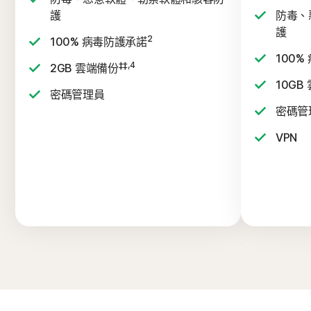
護
防毒、
護
2
100% 病毒防護承諾
100%
‡‡,4
2GB 雲端備份
10GB
密碼管理員
密碼管
VPN