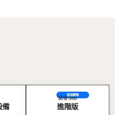
超值優惠
諾頓 360
設備
進階版