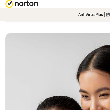
AntiVirus Plus
取
全
客
N
業
N
版
N
門
N
電