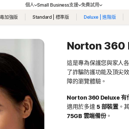
個人
支援
免費試用
Small Business
 | 防毒加強版
Standard | 標準版
Deluxe | 進階版
得協助
方位方案
免費試用
學習
裝置安全
戶支援
orton 360 Premium │ 諾頓 360 專
免費試用
如何續購
Norton AntiVirus Plus
Norton 360
版
強版
orton 360 Deluxe │ 諾頓 360 進階
Android™ 適用的 Norton M
這是專為保護您與家人
Security
了詐騙防護功能及頂尖效
orton 360 Standard │ 諾頓 360 入
iOS™ 適用的 Norton Mobi
障的瀏覽體驗。
版
Security
Norton 360 Delux
orton 360 for Gamers | 諾頓 360
適用於多達
5 部裝置
。
競版
75GB
雲端備份
。