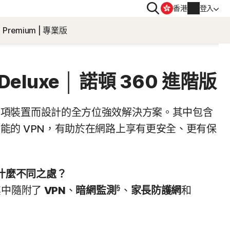
搜
香港
登入
尋
Premium | 專業版
隱私
 | 諾頓防毒加
Norton VPN
 Deluxe │ 諾頓 360 進階版
帳戶資訊
obile
各項裝置而設計的全方位強效解決方案。其中包含
帳單資訊
能的 VPN，有助於在網路上享有更安全、更有保
le
續購
訂單歷史
e 有什麼不同之處？
§
其中隨附了
VPN
、
暗網監測
、
家長防護網
和
輸入您的產品金鑰