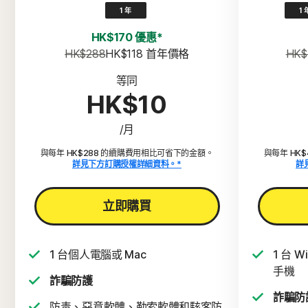
1 年
1 
HK$170 優惠*
HK$288
HK$118
 首年價格
HK$
等同
HK$10
/月
與每年 HK$288 的續購費用相比可省下的金額。
與每年 HK
詳見下方訂購授權詳細資料。*
詳
立即購買
1 台個人電腦或 Mac
1 台 
手機
詐騙防護
詐騙防
防毒、惡意軟體、勒索軟體和駭客防