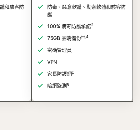
體和駭客防
防毒、惡意軟體、勒索軟體和駭客防
護
2
100% 病毒防護承諾
‡‡,4
75GB 雲端備份
密碼管理員
VPN
‡
家長防護網
§
暗網監測