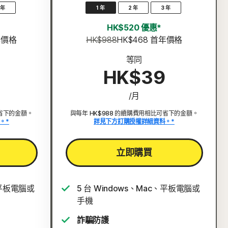
 年
1 年
2 年
3 年
HK$520 優惠*
年價格
HK$988
HK$468
 首年價格
等同
HK$39
/月
可省下的金額。
與每年 HK$988 的續購費用相比可省下的金額。
。*
詳見下方訂購授權詳細資料。*
立即購買
、平板電腦或
5 台 Windows、Mac、平板電腦或
手機
詐騙防護