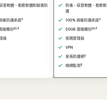
惡意軟體、勒索軟體和駭客防
防毒、惡意軟體、勒索軟
護
2
2
 病毒防護承諾
100% 病毒防護承諾
‡‡,4
‡‡,4
 雲端備份
50GB 雲端備份
理員
密碼管理員
VPN
‡
家長防護網
§
暗網監測