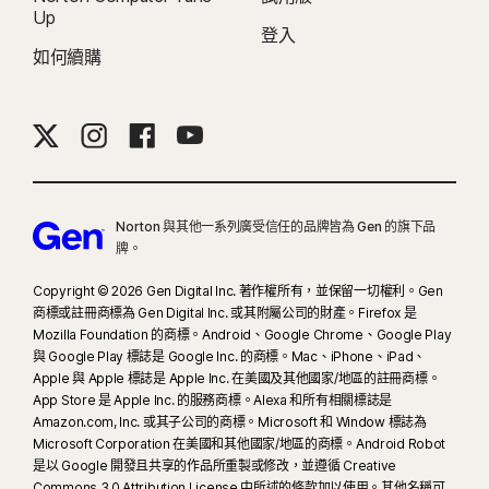
Up
23
自動深度偽造防護僅適用於支援社群媒體/影片平台上的英文版影片；如使用其
登入
他平台，需要手動執行掃描。需要 Windows 11 (含) 以上版本及受支援的瀏覽
如何續購
器。自動偵測功能另需 AI 個人電腦 (最低搭載 8 核心的 Qualcomm 或 Intel
CPU、16 GB RAM) 或非 AI 個人電腦 (不限品牌，最低搭載 6 核心 CPU 及 16 GB
RAM)。在只具備 4 核心 CPU 與 8 GB RAM 的非 AI 個人電腦上，僅限手動執行
掃描。如要查看完整的詳細資料，歡迎參閱
Norton.com/deepfakesupport
。
Norton 與其他一系列廣受信任的品牌皆為 Gen 的旗下品
33
Norton Genie AI 助理的深度偽造防護目前提供搶先體驗，且僅支援英文版
牌。
YouTube 影片。
Copyright © 2026 Gen Digital Inc. 著作權所有，並保留一切權利。Gen
γ
商標或註冊商標為 Gen Digital Inc. 或其附屬公司的財產。Firefox 是
Norton Safe Search 不會為贊助的連結提供安全評等，也不會從搜尋結果中篩
Mozilla Foundation 的商標。Android、Google Chrome、Google Play
選出可能具有安全疑慮的贊助連結。部分瀏覽器無法使用。
與 Google Play 標誌是 Google Inc. 的商標。Mac、iPhone、iPad、
Apple 與 Apple 標誌是 Apple Inc. 在美國及其他國家/地區的註冊商標。
‡
家長防護網僅能在孩子的 Windows™ 個人電腦、iOS 和 Android™ 裝置上安裝
App Store 是 Apple Inc. 的服務商標。Alexa 和所有相關標誌是
及使用，但部分平台無法使用所有功能。家長可以下列方式監控和管理孩子的活
Amazon.com, Inc. 或其子公司的商標。Microsoft 和 Window 標誌為
Microsoft Corporation 在美國和其他國家/地區的商標。Android Robot
動：在 Windows 個人電腦 (不包括處於 S 模式的 Windows)、Mac、iOS 和
是以 Google 開發且共享的作品所重製或修改，並遵循 Creative
Android 等任何裝置上，透過我們的行動應用程式，或透過任何瀏覽器登入他們
Commons 3.0 Attribution License 中所述的條款加以使用。其他名稱可