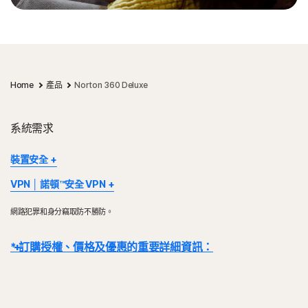
Home
產品
Norton 360 Deluxe
系統需求
裝置安全
部分裝置及平台無法使用所有功能。
VPN │ 諾頓™安全 VPN
Mac OS 或 S 模式的 Windows 10 目前不支援 Norton Family、
Norton VPN 適用於 Windows™ 個人電腦、Mac®、iOS 和
Norton 家長防護網、Norton 雲端備份及 SafeCam。
網路犯罪和身分竊取防不勝防。
Android™ 裝置。Windows 支援使用 x86/x64 和 Snapdragon X
Windows 支援包括了搭載 x86/Intel 和 AMD Snapdragon/ARM 晶
(Plus 及 Elite)/ARM 晶片的裝置。此功能可於訂閱效期內保護特定數
片的裝置。
* 訂購授權、價格及優惠的重要詳細資訊：
量的裝置。VPN 的適用狀況將根據特定國家/地區的限制條件而定。
使用 Snapdragon/ARM 的版本不包含家長防護網。
請查閱當地法律規範。
Windows™ 作業系統
詳細資料：
交易完成後，訂閱合約即刻生效，且將受到我們
《銷售條款》
和
Windows™ 作業系統
與 Microsoft Windows 11 相容
《授權和服務許可協議》的約束
。 若要試用，註冊時需要提供付款方式，請
Microsoft Windows 11/10 (除 S 模式 Windows 11/10 之外
Microsoft Windows 10 (所有版本)