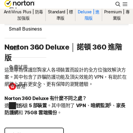
搜
尋
個人
AntiVirus Plus | 防毒
Standard | 標
Deluxe | 進
Premium | 專
加強版
準版
階版
業版
Small Business
Norton 360 Deluxe │ 諾頓 360 進階
支援
版
免費試用
這是專為保護您與家人各項裝置而設計的全方位強效解決方
案。其中包含了詐騙防護功能及頂尖效能的 VPN，有助於在
網路上享有更安全、更有保障的瀏覽體驗。
香港
Norton 360 Deluxe 有什麼不同之處？
§
適用於多達
5 部裝置
。其中隨附了
VPN
、
暗網監測
、
家長
登入
防護網
和
75GB
雲端備份
。