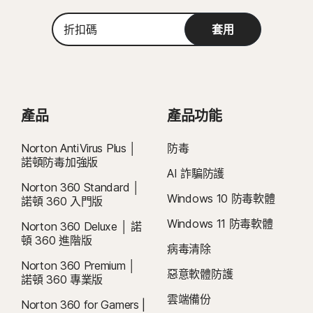
在試用期結束前取消，否則將在之後收取費用。
的所有版本)。
Microsoft Windows 8/8.1 (所有版本)。 部分保護功能無法
折
Microsoft Windows 8/8.1 (所有版本)。
續購：
在 Windows 8 開始畫面瀏覽器中使用。
若在計費前取消續購，則不會自動續購訂閱。續購付款按年計費 (最多
套用
扣
Microsoft Windows 7 (32 位元和 64 位元) 含 Service
具有 Service Pack 1 (SP 1) 的 Microsoft Windows 7 (所有
在續約前 35 天) 或按月計費，具體取決於您的計費週期。年度訂閱者將提前
碼
Pack 1 (SP 1) 或更新版本。
版本) 或有 SHA2 支援的更新版本
收到一封包含續購價格的電子郵件。
續購價格
可能高於首期價格，且可能有
所變動。如要取消續購，
請依照本文件說明
，
前往
您的帳戶
Mac® 作業系統
Mac® 作業系統
或在此處聯絡我們
。
執行最新版與前兩版 Apple® macOS 的 Mac。
MacOS 10.13 (含) 以後版本。
產品
產品功能
目前不支援的功能：Norton 雲端備份、Norton 家長防護
取消和退款：
您可於初始購買的 14 天內取消任何每月訂閱合約，或於付款的
Android™ 作業系統
網、Norton SafeCam。
60 天內取消任何年度訂閱合約，並取得全額退款。如需詳細資料，請參閱我
執行 10.0 或更新版本的 Android。必須安裝 Google Play
Norton AntiVirus Plus │
防毒
們的
《取消和退款政策》
。
如要取消合約或要求退款，請按下此處
。
Android™ 作業系統
應用程式。
諾頓防毒加強版
AI 詐騙防護
Android 10.0 或更新版本。必須安裝 Google Play 應用程
2
適用相關條件限制。如要使用病毒清除服務，您必須持有包含防毒功能的自動續
iOS 作業系統
Norton 360 Standard │
式。不支援多重使用者模式。
Windows 10 防毒軟體
購裝置安全訂閱。如需完整詳細資料，請參閱
諾頓 360 入門版
執行最新版與前兩版 Apple® iOS 的 iPhone 或 iPad。
iOS 作業系統
Norton.com/virus-protection-promise
。
Windows 11 防毒軟體
Norton 360 Deluxe │ 諾
Fire OS 作業系統
執行最新版與前兩版 Apple® iOS 的 iPhone 或 iPad。
頓 360 進階版
病毒清除
運行 Fire OS 8 (含) 以上版本的 Amazon Fire TV 裝置。
4
雲端備份功能僅適用於 Windows (不包括在 S 模式的 Windows、在 ARM 處理
Norton 360 Premium │
器上執行的 Windows)。
惡意軟體防護
諾頓 360 專業版
雲端備份
5
SafeCam 功能僅適用於 Windows (不包括在 S 模式的 Windows、在 ARM 處
Norton 360 for Gamers |