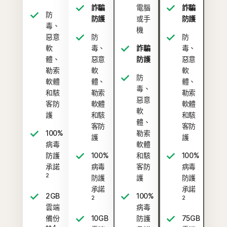
詐騙
電腦
詐騙
防
防護
或手
防護
毒、
機
惡意
防
防
軟
毒、
詐騙
毒、
體、
惡意
防護
惡意
勒索
軟
軟
防
軟體
體、
體、
毒、
和駭
勒索
勒索
惡意
客防
軟體
軟體
軟
護
和駭
和駭
體、
客防
客防
100%
勒索
護
護
病毒
軟體
防護
100%
和駭
100%
承諾
病毒
客防
病毒
2
防護
護
防護
承諾
承諾
2GB
100%
2
2
雲端
病毒
備份
10GB
防護
75GB