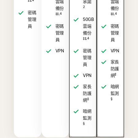
‡‡,4
雲端
承諾
雲端
2
備份
備份
密碼
‡‡,4
‡‡,4
管理
50GB
員
密碼
雲端
密碼
管理
備份
管理
‡‡,4
員
員
VPN
密碼
VPN
管理
家長
員
防護
‡
VPN
網
家長
暗網
防護
監測
‡
§
網
暗網
監測
§