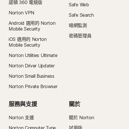
諾頓 360 電競版
理器上執行的 Windows)。
Safe Web
Norton VPN
Safe Search
6
位置監督功能不適用於所有國家/地區。按一下「 」
此處，
了解更多詳細資訊。
Android 適用的 Norton
孩子的裝置必須安裝 Norton Family 應用程式並維持開機狀態，才能執行此功
暗網監測
Mobile Security
能。
密碼管理員
iOS 適用的 Norton
7
2021 年 Norton LifeLock 網路安全洞察報告：全球結果
Mobile Security
Norton Utilities Ultimate
8
如要在 Windows 上使用視訊監督，需安裝瀏覽器擴充功能，iOS 和 Android
Norton Driver Updater
則需使用應用程式內的 Norton 瀏覽器。它能監控在 YouTube.com (但不包含嵌
入其他網站或部落格的 YouTube 影片) 和 Hulu.com (但僅適用 Windows) 上觀看
Norton Small Business
的影片。無法與 YouTube 或 Hulu 應用程式一起使用。
Norton Private Browser
9
資料來源：《VPN Products Performance Benchmarks》(VPN 產品效能基
準)，此文件為 Gen 於 2023 年 11 月委託 PassMark Software 對其他八種領先
服務與支援
關於
VPN 產品進行測試的結果報告。
Norton 支援
關於 Norton
16
必須使用全螢幕模式，方可抑制多數 Windows 警示。
Norton Computer Tune
試用版