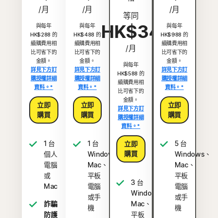
/月
/月
/月
等同
HK$34
與每年
與每年
與每年
HK$288 的
HK$488 的
HK$988 的
續購費用相
續購費用相
續購費用相
/月
比可省下的
比可省下的
比可省下的
金額。
金額。
金額。
與每年
詳見下方訂
詳見下方訂
詳見下方訂
HK$588 的
購授權詳細
購授權詳細
購授權詳細
續購費用相
資料。*
資料。*
資料。*
比可省下的
金額。
立即
立即
立即
詳見下方訂
購買
購買
購買
購授權詳細
資料。*
1 台
1 台
5 台
立即
購買
個人
Windows、
Windows、
電腦
Mac、
Mac、
或
平板
平板
3 台
Mac
電腦
電腦
Windows、
或手
或手
詐騙
Mac、
機
機
防護
平板