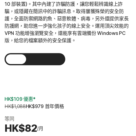
10 部裝置)。其中內建了詐騙防護，讓您輕鬆辨識線上詐
騙，或隱藏在簡訊中的詐騙訊息。取得屢獲殊榮的安全防
護，全面防禦網路釣魚、惡意軟體、病毒，另外還提供家長
防護網，助您進一步強化孩子的線上安全。運用頂尖效能的
VPN 功能增強瀏覽安全，還能享有雲端備份 Windows PC
版，給您的檔案額外的安全保護。
1 年
2 年
3 年
HK$109 優惠*
HK$1,088
HK$979
 首年價格
等同
HK$82
/月