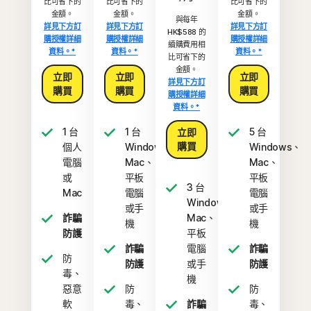
比可省下的
比可省下的
比可省下的
金額。
金額。
金額。
與每年
詳見下方訂
詳見下方訂
詳見下方訂
HK$588 的
購授權詳細
購授權詳細
購授權詳細
續購費用相
資料。*
資料。*
資料。*
比可省下的
金額。
立即
立即
立即
詳見下方訂
購買
購買
購買
購授權詳細
資料。*
1 台
1 台
5 台
立即
購買
個人
Windows、
Windows、
電腦
Mac、
Mac、
或
平板
平板
3 台
Mac
電腦
電腦
Windows、
或手
或手
詐騙
Mac、
機
機
防護
平板
詐騙
電腦
詐騙
防
防護
或手
防護
毒、
機
惡意
防
防
軟
毒、
詐騙
毒、