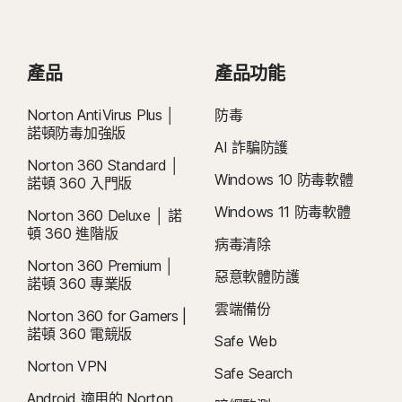
所變動。如要取消續購，
請依照本文件說明
，
前往
您的帳戶
Mac® 作業系統
Mac® 作業系統
或在此處聯絡我們
。
執行最新版與前兩版 Apple® macOS 的 Mac。
MacOS 10.13 (含) 以後版本。
目前不支援的功能：Norton 雲端備份、Norton 家長防護
取消和退款：
您可於初始購買的 14 天內取消任何每月訂閱合約，或於付款的
Android™ 作業系統
產品
產品功能
網、Norton SafeCam。
60 天內取消任何年度訂閱合約，並取得全額退款。如需詳細資料，請參閱我
執行 10.0 或更新版本的 Android。必須安裝 Google Play
們的
《取消和退款政策》
。
如要取消合約或要求退款，請按下此處
。
Android™ 作業系統
應用程式。
Norton AntiVirus Plus │
防毒
Android 10.0 或更新版本。必須安裝 Google Play 應用程
諾頓防毒加強版
2
適用相關條件限制。如要使用病毒清除服務，您必須持有包含防毒功能的自動續
iOS 作業系統
AI 詐騙防護
式。不支援多重使用者模式。
購裝置安全訂閱。如需完整詳細資料，請參閱
Norton 360 Standard │
ColorOS 7.1 或更新版本。必須安裝 Google Play 應用程
執行最新版與前兩版 Apple® iOS 的 iPhone 或 iPad。
Windows 10 防毒軟體
諾頓 360 入門版
式。
Norton.com/virus-protection-promise
。
Fire OS 作業系統
Windows 11 防毒軟體
Norton 360 Deluxe │ 諾
iOS 作業系統
運行 Fire OS 8 (含) 以上版本的 Amazon Fire TV 裝置。
4
雲端備份功能僅適用於 Windows (不包括在 S 模式的 Windows、在 ARM 處理
頓 360 進階版
執行最新版與前兩版 Apple® iOS 的 iPhone 或 iPad。
病毒清除
器上執行的 Windows)。
Norton 360 Premium │
惡意軟體防護
諾頓 360 專業版
5
SafeCam 功能僅適用於 Windows (不包括在 S 模式的 Windows、在 ARM 處
雲端備份
Norton 360 for Gamers |
理器上執行的 Windows)。
諾頓 360 電競版
Safe Web
6
位置監督功能不適用於所有國家/地區。按一下「 」
此處，
了解更多詳細資訊。
Norton VPN
Safe Search
孩子的裝置必須安裝 Norton Family 應用程式並維持開機狀態，才能執行此功
Android 適用的 Norton