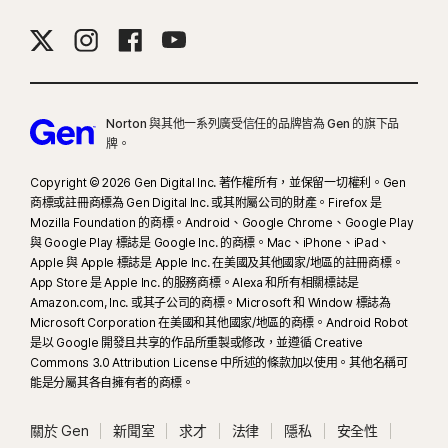
RAM)。在只具備 4 核心 CPU 與 8 GB RAM 的非 AI 個人電腦上，僅限手動執行
掃描。如要查看完整的詳細資料，歡迎參閱
Norton.com/deepfakesupport
。
33
Norton Genie AI 助理的深度偽造防護目前提供搶先體驗，且僅支援英文版
Norton 與其他一系列廣受信任的品牌皆為 Gen 的旗下品
YouTube 影片。
牌。
γ
Copyright © 2026 Gen Digital Inc. 著作權所有，並保留一切權利。Gen
Norton Safe Search 不會為贊助的連結提供安全評等，也不會從搜尋結果中篩
商標或註冊商標為 Gen Digital Inc. 或其附屬公司的財產。Firefox 是
選出可能具有安全疑慮的贊助連結。部分瀏覽器無法使用。
Mozilla Foundation 的商標。Android、Google Chrome、Google Play
與 Google Play 標誌是 Google Inc. 的商標。Mac、iPhone、iPad、
‡
家長防護網僅能在孩子的 Windows™ 個人電腦、iOS 和 Android™ 裝置上安裝
Apple 與 Apple 標誌是 Apple Inc. 在美國及其他國家/地區的註冊商標。
及使用，但部分平台無法使用所有功能。家長可以下列方式監控和管理孩子的活
App Store 是 Apple Inc. 的服務商標。Alexa 和所有相關標誌是
Amazon.com, Inc. 或其子公司的商標。Microsoft 和 Window 標誌為
動：在 Windows 個人電腦 (不包括處於 S 模式的 Windows)、Mac、iOS 和
Microsoft Corporation 在美國和其他國家/地區的商標。Android Robot
Android 等任何裝置上，透過我們的行動應用程式，或透過任何瀏覽器登入他們
是以 Google 開發且共享的作品所重製或修改，並遵循 Creative
在 my.Norton.com 的帳戶，然後選擇家長防護網。行動應用程式必須個別下
Commons 3.0 Attribution License 中所述的條款加以使用。其他名稱可
載。除了下列國家/地區外，
iOS 應用程式適用於所有地區
。
能是分屬其各自擁有者的商標。
支援熱門瀏覽器，包括 Chrome、Edge 和 FireFox。Internet Explorer 不支援
關於 Gen
新聞室
求才
法律
隱私
安全性