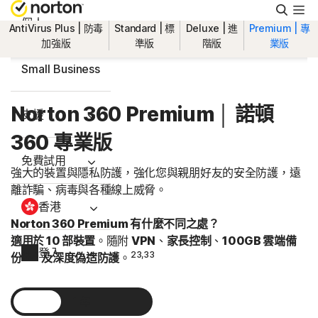
搜
尋
個人
AntiVirus Plus | 防毒
Standard | 標
Deluxe | 進
Premium | 專
加強版
準版
階版
業版
Small Business
Norton 360 Premium │ 諾頓
支援
360 專業版
免費試用
強大的裝置與隱私防護，強化您與親朋好友的安全防護，遠
離詐騙、病毒與各種線上威脅。
香港
Norton 360 Premium 有什麼不同之處？
適用於 10 部裝置
。隨附
VPN
、
家長控制
、
100GB 雲端備
登入
‡‡,4
23,33
份
及深度偽造防護
。
1 年