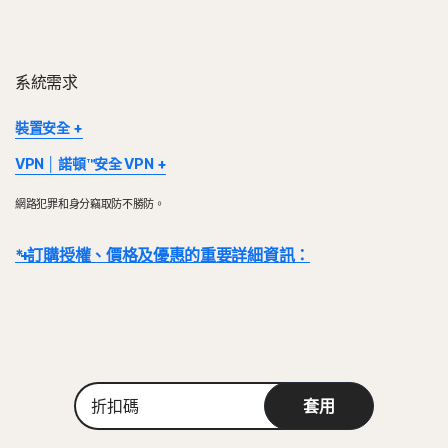
系統需求
裝置安全
部分裝置及平台無法使用所有功能。
VPN │ 諾頓™安全 VPN
Mac OS 目前不支援 Norton 家長防護網、Norton 雲端備份及
Norton VPN 適用於 Windows™ 個人電腦、Mac®、iOS 和
Norton SafeCam。
網路犯罪和身分竊取防不勝防。
Android™ 裝置。Windows 支援使用 x86/x64 和 Snapdragon X
Windows 支援包括了搭載 x86/Intel 和 AMD Snapdragon/ARM 晶
(Plus 及 Elite)/ARM 晶片的裝置。此功能可於訂閱效期內保護特定數
片的裝置。
* 訂購授權、價格及優惠的重要詳細資訊：
量的裝置。VPN 的適用狀況將根據特定國家/地區的限制條件而定。
使用 Snapdragon/ARM 的版本不包含家長防護網。
請查閱當地法律規範。
Windows™ 作業系統
詳細資料：
交易完成後，訂閱合約即刻生效，且將受到我們
《銷售條款》
和
Windows™ 作業系統
與 Microsoft Windows 11 相容
《授權和服務許可協議》的約束
。 若要試用，註冊時需要提供付款方式，請
Microsoft Windows 11/10 (除 S 模式 Windows 11/10 之外
Microsoft Windows 10 (所有版本)
在試用期結束前取消，否則將在之後收取費用。
的所有版本)。
Microsoft Windows 8/8.1 (所有版本)。 部分保護功能無法
Microsoft Windows 8/8.1 (所有版本)。
續購：
在 Windows 8 開始畫面瀏覽器中使用。
若在計費前取消續購，則不會自動續購訂閱。續購付款按年計費 (最多
折
Microsoft Windows 7 (32 位元和 64 位元) 含 Service
具有 Service Pack 1 (SP 1) 的 Microsoft Windows 7 (所有
套用
在續約前 35 天) 或按月計費，具體取決於您的計費週期。年度訂閱者將提前
扣
Pack 1 (SP 1) 或更新版本。
版本) 或有 SHA2 支援的更新版本
碼
收到一封包含續購價格的電子郵件。
續購價格
可能高於首期價格，且可能有