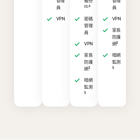
管理
備份
管理
‡‡,4
員
員
VPN
密碼
VPN
管理
家長
員
防護
‡
VPN
網
家長
暗網
防護
監測
‡
§
網
暗網
監測
§