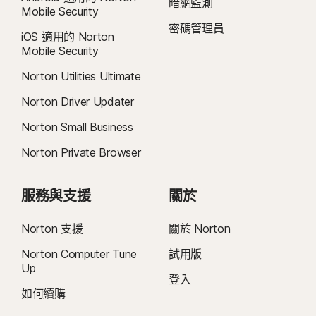
能。
暗網監測
Mobile Security
密碼管理員
7
2021 年 Norton LifeLock 網路安全洞察報告：全球結果
iOS 適用的 Norton
Mobile Security
8
如要在 Windows 上使用視訊監督，需安裝瀏覽器擴充功能，iOS 和 Android
Norton Utilities Ultimate
則需使用應用程式內的 Norton 瀏覽器。它能監控在 YouTube.com (但不包含嵌
Norton Driver Updater
入其他網站或部落格的 YouTube 影片) 和 Hulu.com (但僅適用 Windows) 上觀看
的影片。無法與 YouTube 或 Hulu 應用程式一起使用。
Norton Small Business
Norton Private Browser
9
資料來源：《VPN Products Performance Benchmarks》(VPN 產品效能基
準)，此文件為 Gen 於 2023 年 11 月委託 PassMark Software 對其他八種領先
VPN 產品進行測試的結果報告。
服務與支援
關於
16
必須使用全螢幕模式，方可抑制多數 Windows 警示。
Norton 支援
關於 Norton
Norton Computer Tune
試用版
23
自動深度偽造防護僅適用於支援社群媒體/影片平台上的英文版影片；如使用其
Up
他平台，需要手動執行掃描。需要 Windows 11 (含) 以上版本及受支援的瀏覽
登入
器。自動偵測功能另需 AI 個人電腦 (最低搭載 8 核心的 Qualcomm 或 Intel
如何續購
CPU、16 GB RAM) 或非 AI 個人電腦 (不限品牌，最低搭載 6 核心 CPU 及 16 GB