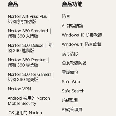
產品
Android™ 作業系統
產品功能
iOS 作業系統
取消和退款：
您可於初始購買的 14 天內取消任何每月訂閱合約，或於付款的
iOS 作業系統
Android 10.0 或更新版本。必須安裝 Google Play 應用程
iOS 15.0 或更高版本。
60 天內取消任何年度訂閱合約，並取得全額退款。如需詳細資料，請參閱我
式。不支援多重使用者模式。
執行最新版與前兩版 Apple® iOS 的 iPhone 或 iPad。
Norton AntiVirus Plus │
防毒
們的
《取消和退款政策》
ColorOS 7.1 或更新版本。必須安裝 Google Play 應用程
。
如要取消合約或要求退款，請按下此處
。
諾頓防毒加強版
AI 詐騙防護
式。
Norton 360 Standard │
目前不支援的功能：雲端備份、SafeCam、防火牆。
21
Utilities Ultimate、Driver Updater、軟體更新程式及雲端備份功能僅適用於
Windows 10 防毒軟體
諾頓 360 入門版
Windows (不包括處於 S 模式的 Windows 及採用 ARM 處理器的 Windows)。
iOS 作業系統
Windows 11 防毒軟體
Norton 360 Deluxe │ 諾
執行最新版與前兩版 Apple® iOS 的 iPhone 或 iPad。
頓 360 進階版
Δ
有關您當地的支援時間和聯絡資訊細節，請造訪我們的網站：
目前不支援的功能：雲端備份、SafeCam、防火牆。
病毒清除
https://www.norton.com/globalsupport
。
Norton 360 Premium │
惡意軟體防護
諾頓 360 專業版
§
在預設情況下，暗網監測僅會監控您的電子郵件地址，且會立即啟動監測功能。
雲端備份
Norton 360 for Gamers |
登入您的帳戶輸入更多資訊，以開始進行監測。
諾頓 360 電競版
Safe Web
Norton VPN
Safe Search
Android 適用的 Norton
暗網監測
Mobile Security
密碼管理員
iOS 適用的 Norton