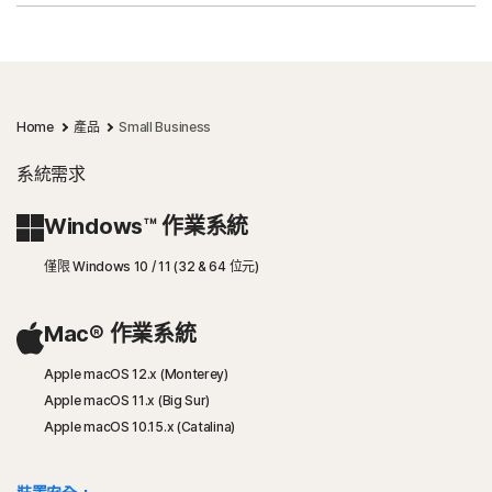
Home
產品
Small Business
系統需求
Windows™ 作業系統
僅限 Windows 10 / 11 (32 & 64 位元)
Mac® 作業系統
Apple macOS 12.x (Monterey)
Apple macOS 11.x (Big Sur)
Apple macOS 10.15.x (Catalina)