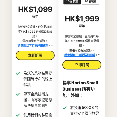
10 台裝置
20 台裝置
HK$1,099
HK$1,999
每年
每年
除非取消續購，否則將以每
年/HK$1,099的價格自動續
購。
除非取消續購，否則將以每
價格可能有所變動。
年/HK$1,999的價格自動續
請參閱以下訂閱詳細資料
。*
購。
價格可能有所變動。
立即訂閱
請參閱以下訂閱詳細資料
。*
立即訂閱
為您的業務裝置提
供隨時待命的線上
暢享 Norton Small
保護。
Business 所有功
尊享企業技術支
能，外加：
援，由專家協助您
Δ
解決病毒問題
。
將多達 500GB 的
資料安全備份於雲
使用我們的私密瀏