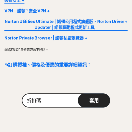
裝置安全
部分裝置及平台無法使用所有功能。部分功能僅供 Norton Small
VPN │ 諾頓™ 安全 VPN
Business 帳戶持有人使用。
Norton VPN 適用於 Windows™ 個人電腦、Mac®、iOS 和
Norton Utilities Ultimate | 諾頓公用程式旗艦版、Norton Driver
雲端備份及 SafeCam 功能不適用於 MacOS、S 模式下的 Windows
Android™ 裝置。此功能可於訂閱效期內保護特定數量的裝置。VPN
Updater | 諾頓驅動程式更新工具
以及在 ARM 處理器上執行的 Windows。
的可用性將受到特定國家/地區的限制，請查看您的在地法規。
Norton Private Browser | 諾頓私密瀏覽器
Windows™ 作業系統
Windows™ 作業系統
Windows™ 作業系統
Microsoft Windows 11/10 (所有版本)。
Microsoft Windows 11/10 (所有版本)，不包括在 Arm 上執
網路犯罪和身分竊取防不勝防。
Microsoft Windows 11/10 (除 S 模式 Windows 11/10 之外
配備 ARM 處理器且在 S 模式下 Microsoft Windows 11。
Windows™ 作業系統
行的 Windows、S 模式的 Windows 以及 Mixed Reality、
的所有版本)。
S 模式下的 Microsoft Windows 10 (32 位元 或 64 位元或
Microsoft Windows 11/10 (所有版本)，不包括在 Arm 上執
Mobile、IoT、Starter 與 RT 版本。
Microsoft Windows 8/8.1 (所有版本)。
ARM32) 版本 1803 及更新版本。
* 訂購授權、價格及優惠的重要詳細資訊：
行的 Windows、S 模式的 Windows 以及 Mixed Reality、
Windows 8/8.1 (所有版本)，Windows 8 開始畫面除外。
Microsoft Windows 7 (32 位元和 64 位元) 含 Service
Microsoft Windows 8/8.1 (所有版本)。部分保護功能無法
Mobile、IoT、Starter 與 RT 版本。
裝有 Service Pack 1 (SP 1) 的 Microsoft Windows 7 (32
Pack 1 (SP 1) 或更新版本。
在 Windows 8 開始畫面瀏覽器中使用。
詳細資料：
交易完成後，訂閱合約即刻生效，且將受到我們
《銷售條款》
和
位元和 64 位元) 或更新版本。
部分現行 Norton 裝置安全和 Norton VPN 產品與採用
裝有 Service Pack 1 (SP 1) 的 Microsoft Windows 7 (32
Mac® 作業系統
《授權和服務許可協議》的約束
。 若要試用，註冊時需要提供付款方式，請
Windows 作業系統的 ARM 裝置不相容。
位元和 64 位元) 或搭載 SHA2 支援的更新版本。
Apple macOS 12.x (Monterey)
在試用期結束前取消，否則將在之後收取費用。
部分現行 Norton 裝置安全和 Norton VPN 產品與採用
折
Apple macOS 13.x (Ventura)
Mac® 作業系統
Windows 作業系統的 ARM 裝置不相容。
套用
扣
續購：
若在計費前取消續購，則不會自動續購訂閱。續購付款按年計費 (最多
Apple macOS 14.x (Sonoma)
Mac 作業系統 X 10.13.x 或更新版本。
碼
Apple macOS 15.x (Sequoia)
在續約前 35 天) 或按月計費，具體取決於您的計費週期。年度訂閱者將提前
Mac® 作業系統
收到一封包含續購價格的電子郵件。
續購價格
可能高於首期價格，且可能有
Android™ 作業系統
Mac 作業系統 X 10.13.x 或更新版本。
Android™ 作業系統
所變動。如要取消續購，
請依照本文件說明
，
前往
您的帳戶
目前不支援的功能：雲端備份、SafeCam。
執行 10.0 或更新版本的 Android。必須安裝 Google Play
執行 10.0 或更新版本的 Android。
應用程式。
或在此處聯絡我們
。