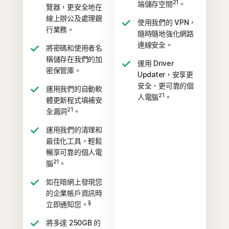
21
端儲存空間
。
覽器，更安全地在
線上辦公及處理銀
使用我們的 VPN，
行業務。
隨時隨地強化網路
連線安全。
將密碼和使用者名
稱儲存在我們的加
運用 Driver
密保管庫。
Updater，安享更
安全、更可靠的個
運用我們的自動軟
21
人電腦
。
體更新程式填補安
21
全漏洞
。
運用我們的清理和
最佳化工具，輕鬆
暢享可靠的個人電
21
腦
。
如在暗網上發現您
的企業帳戶資訊時
§
立即通知您。
將多達 250GB 的