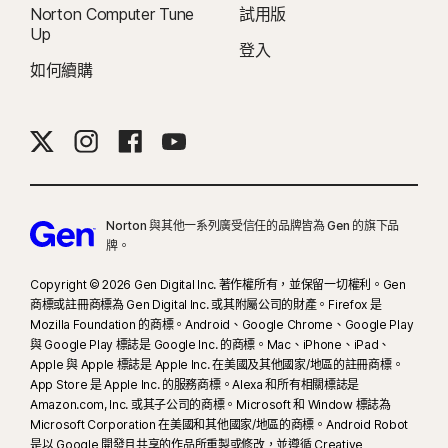
VPN 產品進行測試的結果報告。
Norton Computer Tune
試用版
Up
登入
16
必須使用全螢幕模式，方可抑制多數 Windows 警示。
如何續購
23
自動深度偽造防護僅適用於支援社群媒體/影片平台上的英文版影片；如使用其
他平台，需要手動執行掃描。需要 Windows 11 (含) 以上版本及受支援的瀏覽
器。自動偵測功能另需 AI 個人電腦 (最低搭載 8 核心的 Qualcomm 或 Intel
CPU、16 GB RAM) 或非 AI 個人電腦 (不限品牌，最低搭載 6 核心 CPU 及 16 GB
RAM)。在只具備 4 核心 CPU 與 8 GB RAM 的非 AI 個人電腦上，僅限手動執行
Norton 與其他一系列廣受信任的品牌皆為 Gen 的旗下品
掃描。如要查看完整的詳細資料，歡迎參閱
Norton.com/deepfakesupport
牌。
。
Copyright © 2026 Gen Digital Inc. 著作權所有，並保留一切權利。Gen
33
Norton Genie AI 助理的深度偽造防護目前提供搶先體驗，且僅支援英文版
商標或註冊商標為 Gen Digital Inc. 或其附屬公司的財產。Firefox 是
Mozilla Foundation 的商標。Android、Google Chrome、Google Play
YouTube 影片。
與 Google Play 標誌是 Google Inc. 的商標。Mac、iPhone、iPad、
Apple 與 Apple 標誌是 Apple Inc. 在美國及其他國家/地區的註冊商標。
γ
Norton Safe Search 不會為贊助的連結提供安全評等，也不會從搜尋結果中篩
App Store 是 Apple Inc. 的服務商標。Alexa 和所有相關標誌是
選出可能具有安全疑慮的贊助連結。部分瀏覽器無法使用。
Amazon.com, Inc. 或其子公司的商標。Microsoft 和 Window 標誌為
Microsoft Corporation 在美國和其他國家/地區的商標。Android Robot
是以 Google 開發且共享的作品所重製或修改，並遵循 Creative
‡