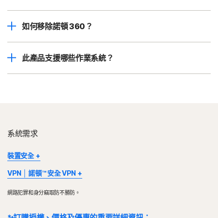
如何移除諾頓 360？
此產品支援哪些作業系統？
系統需求
裝置安全
部分裝置及平台無法使用所有功能。
VPN │ 諾頓™ 安全 VPN
Mac OS 目前不支援 Norton 家長防護網、Norton 雲端備份及
®
Norton VPN 適用於 Windows™ 個人電腦、Mac
、iOS 和
Norton SafeCam。
網路犯罪和身分竊取防不勝防。
Android™ 裝置。此功能可於訂閱效期內保護特定數量的裝置。VPN
Windows 支援包括了搭載 x86/Intel 和 AMD Snapdragon/ARM 晶
的可用性將受到特定國家/地區的限制，請查看您的在地法規。
片的裝置。
* 訂購授權、價格及優惠的重要詳細資訊：