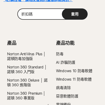
使用 Snapdragon/ARM 的版本不包含家長防護網。
Windows™ 作業系統
Windows™ 作業系統
Microsoft Windows 11/10 (除 S 模式 Windows 11/10 之外
折
詳細資料：
交易完成後，訂閱合約即刻生效，且將受到我們
《銷售條款》
和
套用
的所有版本)。
扣
與 Microsoft Windows 11 相容
《授權和服務許可協議》的約束
。 若要試用，註冊時需要提供付款方式，請
Microsoft Windows 8/8.1 (所有版本)。
碼
Microsoft Windows 10 (所有版本)
在試用期結束前取消，否則將在之後收取費用。
Microsoft Windows 7 (32 位元和 64 位元) 含 Service
Microsoft Windows 8/8.1 (所有版本)。 部分保護功能無法
Pack 1 (SP 1) 或更新版本。
續購：
在 Windows 8 開始畫面瀏覽器中使用。
若在計費前取消續購，則不會自動續購訂閱。續購付款按年計費 (最多
部分現行 Norton 裝置安全和 Norton VPN 產品與採用
具有 Service Pack 1 (SP 1) 的 Microsoft Windows 7 (所有
在續約前 35 天) 或按月計費，具體取決於您的計費週期。年度訂閱者將提前
Windows OS 的 ARM 裝置不相容。
版本) 或有 SHA2 支援的更新版本
收到一封包含續購價格的電子郵件。
續購價格
可能高於首期價格，且可能有
產品
產品功能
所變動。如要取消續購，
請依照本文件說明
，
前往
您的帳戶
Mac® 作業系統
Mac® 作業系統
或在此處聯絡我們
。
Norton AntiVirus Plus │
Mac OS X 10.12.x (Sierra) 或更新版本。
防毒
MacOS 10.13 (含) 以後版本。
諾頓防毒加強版
目前不支援的功能：Norton 雲端備份、Norton 家長防護
取消和退款：
您可於初始購買的 14 天內取消任何每月訂閱合約，或於付款的
AI 詐騙防護
Android™ 作業系統
網、Norton SafeCam。
60 天內取消任何年度訂閱合約，並取得全額退款。如需詳細資料，請參閱我
Norton 360 Standard │
執行 8.0 或更新版本的 Android。必須安裝 Google Play 應
Windows 10 防毒軟體
諾頓 360 入門版
們的
《取消和退款政策》
。
如要取消合約或要求退款，請按下此處
。
Android™ 作業系統
用程式。
Windows 11 防毒軟體
Android 10.0 或更新版本。必須安裝 Google Play 應用程
Norton 360 Deluxe │ 諾
2
適用相關條件限制。如要使用病毒清除服務，您必須持有包含防毒功能的自動續
iOS 作業系統
式。不支援多重使用者模式。
頓 360 進階版
病毒清除
購裝置安全訂閱。如需完整詳細資料，請參閱
ColorOS 7.1 或更新版本。必須安裝 Google Play 應用程
執行最新版與前兩版 Apple® iOS 的 iPhone 或 iPad。
Norton 360 Premium │
式。
Norton.com/virus-protection-promise
。
惡意軟體防護
諾頓 360 專業版
iOS 作業系統
雲端備份
4
雲端備份功能僅適用於 Windows (不包括在 S 模式的 Windows、在 ARM 處理