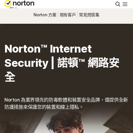
搜
尋
個人
Norton 方案
現有客戶
常見問答集
Small Business
Norton™ Internet
支援
Security | 諾頓™ 網路安
免費試用
全
香港
Norton 為業界領先的防毒軟體和裝置安全品牌，還提供全新
登入
防護措施來保護您的裝置和線上隱私。