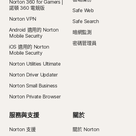
Norton 360 for Gamers |
執行最新版與前兩版 Apple® iOS 的 iPhone 或 iPad。
器上執行的 Windows)。
諾頓 360 電競版
Safe Web
Norton VPN
Safe Search
5
SafeCam 功能僅適用於 Windows (不包括在 S 模式的 Windows、在 ARM 處
理器上執行的 Windows)。
Android 適用的 Norton
暗網監測
Mobile Security
密碼管理員
6
位置監督功能不適用於所有國家/地區。按一下「 」
此處，
了解更多詳細資訊。
iOS 適用的 Norton
孩子的裝置必須安裝 Norton Family 應用程式並維持開機狀態，才能執行此功
Mobile Security
能。
Norton Utilities Ultimate
7
2021 年 Norton LifeLock 網路安全洞察報告：全球結果
Norton Driver Updater
Norton Small Business
8
如要在 Windows 上使用視訊監督，需安裝瀏覽器擴充功能，iOS 和 Android
則需使用應用程式內的 Norton 瀏覽器。它能監控在 YouTube.com (但不包含嵌
Norton Private Browser
入其他網站或部落格的 YouTube 影片) 和 Hulu.com (但僅適用 Windows) 上觀看
的影片。無法與 YouTube 或 Hulu 應用程式一起使用。
服務與支援
關於
9
資料來源：《VPN Products Performance Benchmarks》(VPN 產品效能基
Norton 支援
關於 Norton
準)，此文件為 Gen 於 2023 年 11 月委託 PassMark Software 對其他八種領先