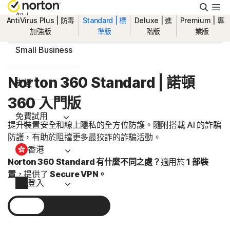
搜
尋
個人
AntiVirus Plus | 防毒
Standard | 標
Deluxe | 進
Premium | 專
加強版
準版
階版
業版
Small Business
Norton 360 Standard | 諾頓
支援
360 入門版
免費試用
提升裝置安全和線上隱私的全方位防護。隨附搭載 AI 的詐騙
防護，有助於阻擋更多最狡詐的詐騙活動。
香港
Norton 360 Standard 有什麼不同之處？
適用於
1 部裝
置
，
提供了
Secure VPN。
登入
1 年
2 年