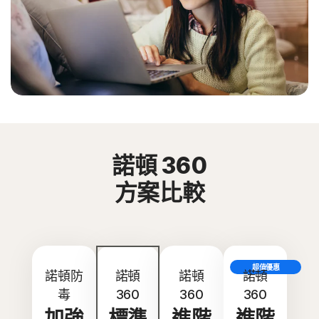
諾頓 360
方案比較
超值優惠
諾頓防
諾頓
諾頓
諾頓
毒
360
360
360
加強
標準
進階
進階