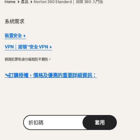
Home
產品
Norton 360 Standard │ 諾頓 360 入門版
系統需求
裝置安全
部分裝置及平台無法使用所有功能。
VPN │ 諾頓™安全 VPN
Mac OS 目前不支援 Norton 家長防護網、Norton 雲端備份及
®
Norton VPN 適用於 Windows™ 個人電腦、Mac
、iOS 和
Norton SafeCam。
網路犯罪和身分竊取防不勝防。
Android™ 裝置。此功能可於訂閱效期內保護特定數量的裝置。VPN
Windows 支援包括了搭載 x86/Intel 和 AMD Snapdragon/ARM 晶
的可用性將受到特定國家/地區的限制，請查看您的在地法規。
片的裝置。
* 訂購授權、價格及優惠的重要詳細資訊：
使用 Snapdragon/ARM 的版本不包含家長防護網。
Windows™ 作業系統
Windows™ 作業系統
Microsoft Windows 11/10 (除 S 模式 Windows 11/10 之外
詳細資料：
交易完成後，訂閱合約即刻生效，且將受到我們
《銷售條款》
和
的所有版本)。
與 Microsoft Windows 11 相容
《授權和服務許可協議》的約束
。 若要試用，註冊時需要提供付款方式，請
Microsoft Windows 8/8.1 (所有版本)。
Microsoft Windows 10 (所有版本)
在試用期結束前取消，否則將在之後收取費用。
Microsoft Windows 7 (32 位元和 64 位元) 含 Service
Microsoft Windows 8/8.1 (所有版本)。 部分保護功能無法
Pack 1 (SP 1) 或更新版本。
續購：
在 Windows 8 開始畫面瀏覽器中使用。
若在計費前取消續購，則不會自動續購訂閱。續購付款按年計費 (最多
折
部分現行 Norton 裝置安全和 Norton VPN 產品與採用
具有 Service Pack 1 (SP 1) 的 Microsoft Windows 7 (所有
套用
在續約前 35 天) 或按月計費，具體取決於您的計費週期。年度訂閱者將提前
扣
Windows OS 的 ARM 裝置不相容。
版本) 或有 SHA2 支援的更新版本
碼
收到一封包含續購價格的電子郵件。
續購價格
可能高於首期價格，且可能有
所變動。如要取消續購，
請依照本文件說明
，
前往
您的帳戶
Mac® 作業系統