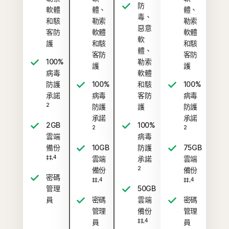
防
軟體
體、
體、
毒、
和駭
勒索
勒索
惡意
客防
軟體
軟體
軟
護
和駭
和駭
體、
客防
客防
100%
勒索
護
護
病毒
軟體
防護
100%
和駭
100%
承諾
病毒
客防
病毒
2
防護
護
防護
承諾
承諾
2GB
100%
2
2
雲端
病毒
備份
10GB
防護
75GB
‡‡,4
雲端
承諾
雲端
2
備份
備份
密碼
‡‡,4
‡‡,4
管理
50GB
員
密碼
雲端
密碼
管理
備份
管理
‡‡,4
員
員