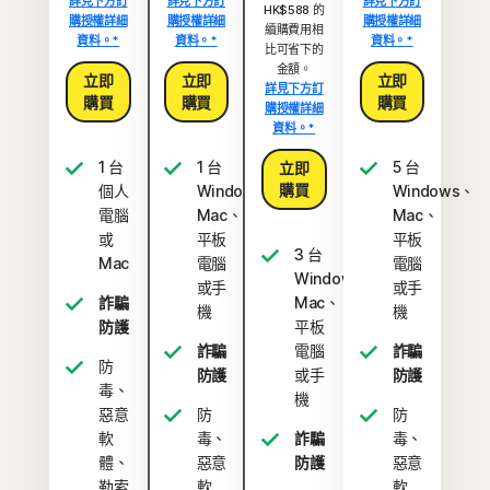
詳見下方訂
詳見下方訂
詳見下方訂
HK$588 的
購授權詳細
購授權詳細
購授權詳細
續購費用相
資料。*
資料。*
資料。*
比可省下的
金額。
立即
立即
立即
詳見下方訂
購買
購買
購買
購授權詳細
資料。*
1 台
1 台
5 台
立即
購買
個人
Windows、
Windows、
電腦
Mac、
Mac、
或
平板
平板
3 台
Mac
電腦
電腦
Windows、
或手
或手
詐騙
Mac、
機
機
防護
平板
詐騙
電腦
詐騙
防
防護
或手
防護
毒、
機
惡意
防
防
軟
毒、
詐騙
毒、
體、
惡意
防護
惡意
勒索
軟
軟