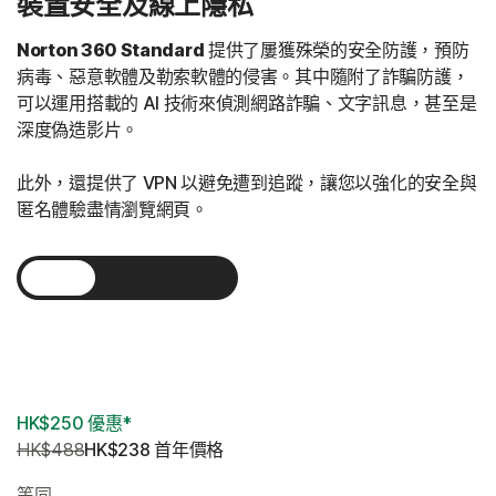
裝置安全及線上隱私
Norton 360 Standard
提供了屢獲殊榮的安全防護，預防
病毒、惡意軟體及勒索軟體的侵害。其中隨附了詐騙防護，
可以運用搭載的 AI 技術來偵測網路詐騙、文字訊息，甚至是
深度偽造影片。
此外，還提供了 VPN 以避免遭到追蹤，讓您以強化的安全與
匿名體驗盡情瀏覽網頁。
1 年
2 年
3 年
HK$250 優惠*
HK$488
HK$238
 首年價格
等同