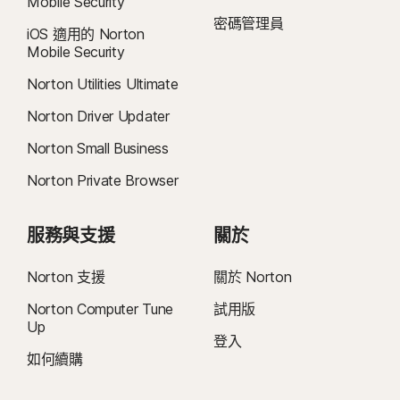
Mobile Security
密碼管理員
7
2021 年 Norton LifeLock 網路安全洞察報告：全球結果
iOS 適用的 Norton
Mobile Security
8
如要在 Windows 上使用視訊監督，需安裝瀏覽器擴充功能，iOS 和 Android
Norton Utilities Ultimate
則需使用應用程式內的 Norton 瀏覽器。它能監控在 YouTube.com (但不包含嵌
Norton Driver Updater
入其他網站或部落格的 YouTube 影片) 和 Hulu.com (但僅適用 Windows) 上觀看
的影片。無法與 YouTube 或 Hulu 應用程式一起使用。
Norton Small Business
Norton Private Browser
9
資料來源：《VPN Products Performance Benchmarks》(VPN 產品效能基
準)，此文件為 Gen 於 2023 年 11 月委託 PassMark Software 對其他八種領先
VPN 產品進行測試的結果報告。
服務與支援
關於
16
必須使用全螢幕模式，方可抑制多數 Windows 警示。
Norton 支援
關於 Norton
Norton Computer Tune
試用版
23
自動深度偽造防護僅適用於支援社群媒體/影片平台上的英文版影片；如使用其
Up
他平台，需要手動執行掃描。需要 Windows 11 (含) 以上版本及受支援的瀏覽
登入
器。自動偵測功能另需 AI 個人電腦 (最低搭載 8 核心的 Qualcomm 或 Intel
如何續購
CPU、16 GB RAM) 或非 AI 個人電腦 (不限品牌，最低搭載 6 核心 CPU 及 16 GB
RAM)。在只具備 4 核心 CPU 與 8 GB RAM 的非 AI 個人電腦上，僅限手動執行