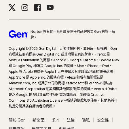
掃描。如要查看完整的詳細資料，歡迎參閱
Norton.com/deepfakesupport
。
33
Norton Genie AI 助理的深度偽造防護目前提供搶先體驗，且僅支援英文版
Norton 與其他一系列廣受信任的品牌皆為 Gen 的旗下品
YouTube 影片。
牌。
γ
Copyright © 2026 Gen Digital Inc. 著作權所有，並保留一切權利。Gen
Norton Safe Search 不會為贊助的連結提供安全評等，也不會從搜尋結果中篩
商標或註冊商標為 Gen Digital Inc. 或其附屬公司的財產。Firefox 是
選出可能具有安全疑慮的贊助連結。部分瀏覽器無法使用。
Mozilla Foundation 的商標。Android、Google Chrome、Google Play
與 Google Play 標誌是 Google Inc. 的商標。Mac、iPhone、iPad、
‡
家長防護網僅能在孩子的 Windows™ 個人電腦、iOS 和 Android™ 裝置上安裝
Apple 與 Apple 標誌是 Apple Inc. 在美國及其他國家/地區的註冊商標。
及使用，但部分平台無法使用所有功能。家長可以下列方式監控和管理孩子的活
App Store 是 Apple Inc. 的服務商標。Alexa 和所有相關標誌是
Amazon.com, Inc. 或其子公司的商標。Microsoft 和 Window 標誌為
動：在 Windows 個人電腦 (不包括處於 S 模式的 Windows)、Mac、iOS 和
Microsoft Corporation 在美國和其他國家/地區的商標。Android Robot
Android 等任何裝置上，透過我們的行動應用程式，或透過任何瀏覽器登入他們
是以 Google 開發且共享的作品所重製或修改，並遵循 Creative
在 my.Norton.com 的帳戶，然後選擇家長防護網。行動應用程式必須個別下
Commons 3.0 Attribution License 中所述的條款加以使用。其他名稱可
載。除了下列國家/地區外，
iOS 應用程式適用於所有地區
。
能是分屬其各自擁有者的商標。
支援熱門瀏覽器，包括 Chrome、Edge 和 FireFox。Internet Explorer 不支援
關於 Gen
新聞室
求才
法律
隱私
安全性
家長防護網入口網站。在 iOS 和 Android 上，必須使用應用程式內的 Norton 瀏
使用條款
無障礙工具
系統狀態