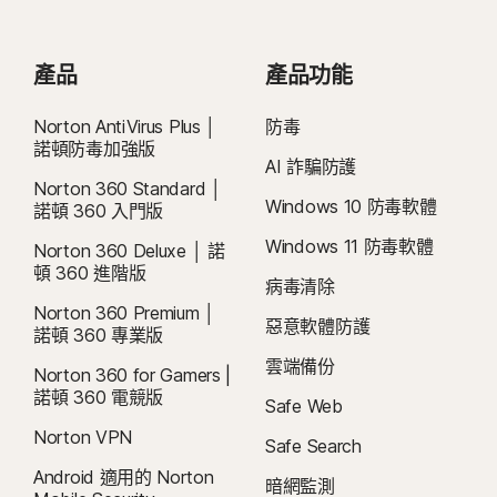
Mac® 作業系統
或在此處聯絡我們
。
Mac OS X 10.12.x (Sierra) 或更新版本。
MacOS 10.13 (含) 以後版本。
目前不支援的功能：Norton 雲端備份、Norton 家長防護
取消和退款：
您可於初始購買的 14 天內取消任何每月訂閱合約，或於付款的
Android™ 作業系統
產品
產品功能
網、Norton SafeCam。
60 天內取消任何年度訂閱合約，並取得全額退款。如需詳細資料，請參閱我
執行 8.0 或更新版本的 Android。必須安裝 Google Play 應
們的
《取消和退款政策》
。
如要取消合約或要求退款，請按下此處
。
Android™ 作業系統
用程式。
Norton AntiVirus Plus │
防毒
Android 10.0 或更新版本。必須安裝 Google Play 應用程
諾頓防毒加強版
2
適用相關條件限制。如要使用病毒清除服務，您必須持有包含防毒功能的自動續
iOS 作業系統
AI 詐騙防護
式。不支援多重使用者模式。
購裝置安全訂閱。如需完整詳細資料，請參閱
Norton 360 Standard │
ColorOS 7.1 或更新版本。必須安裝 Google Play 應用程
執行最新版與前兩版 Apple® iOS 的 iPhone 或 iPad。
Windows 10 防毒軟體
諾頓 360 入門版
式。
Norton.com/virus-protection-promise
。
Windows 11 防毒軟體
Norton 360 Deluxe │ 諾
iOS 作業系統
4
雲端備份功能僅適用於 Windows (不包括在 S 模式的 Windows、在 ARM 處理
頓 360 進階版
執行最新版與前兩版 Apple® iOS 的 iPhone 或 iPad。
病毒清除
器上執行的 Windows)。
Norton 360 Premium │
惡意軟體防護
諾頓 360 專業版
5
SafeCam 功能僅適用於 Windows (不包括在 S 模式的 Windows、在 ARM 處
雲端備份
Norton 360 for Gamers |
理器上執行的 Windows)。
諾頓 360 電競版
Safe Web
6
位置監督功能不適用於所有國家/地區。按一下「 」
此處，
了解更多詳細資訊。
Norton VPN
Safe Search
孩子的裝置必須安裝 Norton Family 應用程式並維持開機狀態，才能執行此功
Android 適用的 Norton
能。
暗網監測