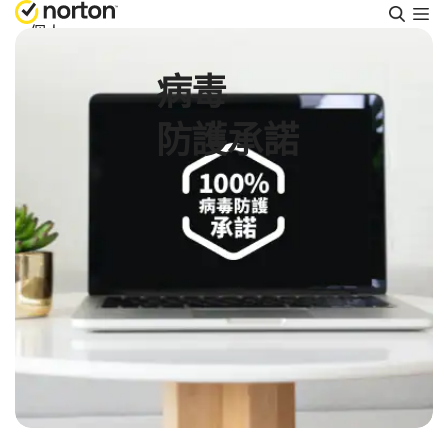
搜
尋
個人
病毒
Small Business
防護承諾
支援
免費試用
香港
登入