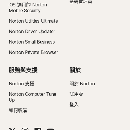
密碼管理員
iOS 適用的 Norton
Mobile Security
Norton Utilities Ultimate
Norton Driver Updater
Norton Small Business
Norton Private Browser
服務與支援
關於
Norton 支援
關於 Norton
Norton Computer Tune
試用版
Up
登入
如何續購